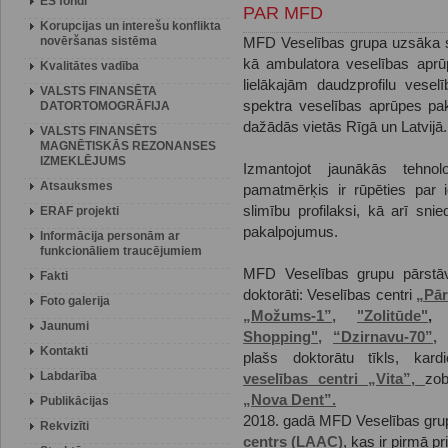
ES fondi
PAR MFD
Korupcijas un interešu konflikta
novēršanas sistēma
MFD Veselības grupa uzsāka 
kā ambulatora veselības aprū
Kvalitātes vadība
lielākajām daudzprofilu vese
VALSTS FINANSĒTA
spektra veselības aprūpes pa
DATORTOMOGRĀFIJA
dažādās vietās Rīgā un Latvijā.
VALSTS FINANSĒTS
MAGNĒTISKĀS REZONANSES
IZMEKLĒJUMS
Izmantojot jaunākās tehno
Atsauksmes
pamatmērķis ir rūpēties par i
slimību profilaksi, kā arī sni
ERAF projekti
pakalpojumus.
Informācija personām ar
funkcionāliem traucējumiem
MFD Veselības grupu pārstāv
Fakti
doktorāti: Veselības centri
„Pār
Foto galerija
„Možums-1”,
"Zolitūde"
Jaunumi
Shopping",
“Dzirnavu-70”,
Kontakti
plašs doktorātu tīkls, kard
Labdarība
veselības centri „Vita”,
zob
„Nova Dent”.
Publikācijas
2018. gadā MFD Veselības grup
Rekvizīti
centrs (LAAC)
, kas ir pirmā pr