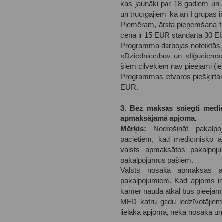
kas jaunāki par 18 gadiem un
un trūcīgajiem, kā arī I grupas 
Piemēram, ārsta pieņemšana tie
cena ir 15 EUR standarta 30 EU
Programma darbojas noteiktās 
«Dziedniecība» un «Iļģuciems
šiem cilvēkiem nav pieejami (ie
Programmas ietvaros piešķirtai
EUR.
3. Bez maksas sniegti medicī
apmaksājamā apjoma.
Mērķis:
Nodrošināt pakalpoj
pacietiem, kad medicīnisko a
valsts apmaksātos pakalpo
pakalpojumus pašiem.
Valsts nosaka apmaksas ap
pakalpojumiem. Kad apjoms ir i
kamēr nauda atkal būs pieejam
MFD katru gadu iedzīvotājie
lielākā apjomā, nekā nosaka u