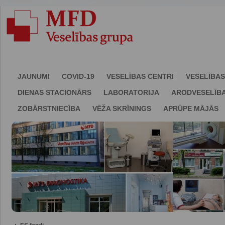
JAUNUMI
COVID-19
VESELĪBAS CENTRI
VESELĪBAS
DIENAS STACIONĀRS
LABORATORIJA
ARODVESELĪB
ZOBĀRSTNIECĪBA
VĒŽA SKRĪNINGS
APRŪPE MĀJĀS