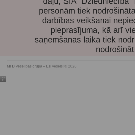
daļu, SIA “Dziedniecība”
personām tiek nodrošināta
darbības veikšanai nepie
pieprasījuma, kā arī vi
saņemšanas laikā tiek nodr
nodrošināt
MFD Veselības grupa – Esi vesels! © 2026