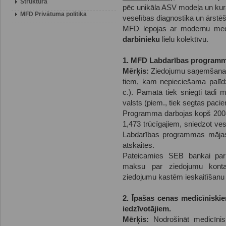
Struktūra
pēc unikāla ASV modeļa un kurā
MFD Privātuma politika
veselības diagnostika un ārstē
MFD lepojas ar modernu med
darbinieku
lielu kolektīvu.
1. MFD Labdarības program
Mērķis:
Ziedojumu saņemšana 
tiem, kam nepieciešama palīdz
c.). Pamatā tiek sniegti tādi
valsts (piem., tiek segtas pacie
Programma darbojas kopš 2008. 
1,473 trūcīgajiem, sniedzot ve
Labdarības programmas mājas l
atskaites.
Pateicamies SEB bankai par š
maksu par ziedojumu kont
ziedojumu kastēm ieskaitīšanu
2. Īpašas cenas medicīniski
iedzīvotājiem.
Mērķis:
Nodrošināt medicīnis