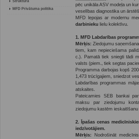
Struktūra
pēc unikāla ASV modeļa un kurā
MFD Privātuma politika
veselības diagnostika un ārstē
MFD lepojas ar modernu med
darbinieku
lielu kolektīvu.
1. MFD Labdarības program
Mērķis:
Ziedojumu saņemšana 
tiem, kam nepieciešama palīdz
c.). Pamatā tiek sniegti tādi
valsts (piem., tiek segtas pacie
Programma darbojas kopš 2008. 
1,473 trūcīgajiem, sniedzot ve
Labdarības programmas mājas l
atskaites.
Pateicamies SEB bankai par š
maksu par ziedojumu kont
ziedojumu kastēm ieskaitīšanu
2. Īpašas cenas medicīniski
iedzīvotājiem.
Mērķis:
Nodrošināt medicīnis