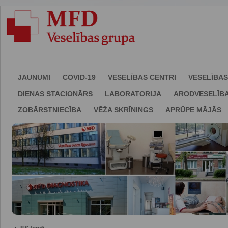
JAUNUMI
COVID-19
VESELĪBAS CENTRI
VESELĪBAS
DIENAS STACIONĀRS
LABORATORIJA
ARODVESELĪB
ZOBĀRSTNIECĪBA
VĒŽA SKRĪNINGS
APRŪPE MĀJĀS