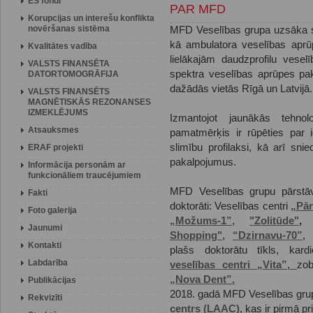
ES fondi
PAR MFD
Korupcijas un interešu konflikta
novēršanas sistēma
MFD Veselības grupa uzsāka 
kā ambulatora veselības aprū
Kvalitātes vadība
lielākajām daudzprofilu vese
VALSTS FINANSĒTA
spektra veselības aprūpes pa
DATORTOMOGRĀFIJA
dažādās vietās Rīgā un Latvijā.
VALSTS FINANSĒTS
MAGNĒTISKĀS REZONANSES
IZMEKLĒJUMS
Izmantojot jaunākās tehno
Atsauksmes
pamatmērķis ir rūpēties par i
slimību profilaksi, kā arī sni
ERAF projekti
pakalpojumus.
Informācija personām ar
funkcionāliem traucējumiem
MFD Veselības grupu pārstāv
Fakti
doktorāti: Veselības centri
„Pār
Foto galerija
„Možums-1”,
"Zolitūde"
Jaunumi
Shopping",
“Dzirnavu-70”,
Kontakti
plašs doktorātu tīkls, kard
Labdarība
veselības centri „Vita”,
zob
„Nova Dent”.
Publikācijas
2018. gadā MFD Veselības grup
Rekvizīti
centrs (LAAC)
, kas ir pirmā pr