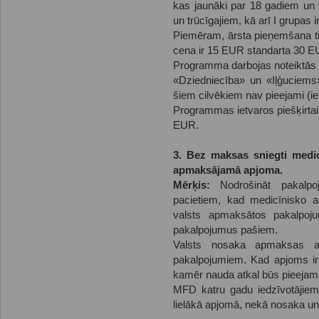
kas jaunāki par 18 gadiem un
un trūcīgajiem, kā arī I grupas 
Piemēram, ārsta pieņemšana tie
cena ir 15 EUR standarta 30 EU
Programma darbojas noteiktās 
«Dziedniecība» un «Iļģuciems
šiem cilvēkiem nav pieejami (ie
Programmas ietvaros piešķirtai
EUR.
3. Bez maksas sniegti medicī
apmaksājamā apjoma.
Mērķis:
Nodrošināt pakalpoj
pacietiem, kad medicīnisko a
valsts apmaksātos pakalpo
pakalpojumus pašiem.
Valsts nosaka apmaksas ap
pakalpojumiem. Kad apjoms ir i
kamēr nauda atkal būs pieejam
MFD katru gadu iedzīvotājie
lielākā apjomā, nekā nosaka u