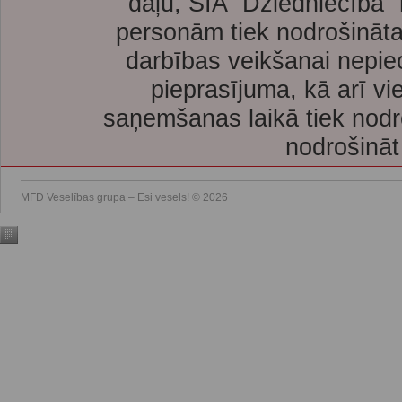
daļu, SIA “Dziedniecība”
personām tiek nodrošināta
darbības veikšanai nepie
pieprasījuma, kā arī vi
saņemšanas laikā tiek nodr
nodrošināt
MFD Veselības grupa – Esi vesels! © 2026