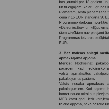
kas jaunāki par 18 gadiem un
un trūcīgajiem, kā arī I grupas 
Piemēram, ārsta pieņemšana tie
cena ir 15 EUR standarta 30 EU
Programma darbojas noteiktās 
«Dziedniecība» un «Iļģuciems
šiem cilvēkiem nav pieejami (ie
Programmas ietvaros piešķirtai
EUR.
3. Bez maksas sniegti medicī
apmaksājamā apjoma.
Mērķis:
Nodrošināt pakalpoj
pacietiem, kad medicīnisko a
valsts apmaksātos pakalpo
pakalpojumus pašiem.
Valsts nosaka apmaksas ap
pakalpojumiem. Kad apjoms ir i
kamēr nauda atkal būs pieejam
MFD katru gadu iedzīvotājie
lielākā apjomā, nekā nosaka u