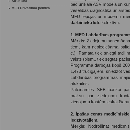
Struktūra
pēc unikāla ASV modeļa un kurā
MFD Privātuma politika
veselības diagnostika un ārstē
MFD lepojas ar modernu med
darbinieku
lielu kolektīvu.
1. MFD Labdarības program
Mērķis:
Ziedojumu saņemšana 
tiem, kam nepieciešama palīdz
c.). Pamatā tiek sniegti tādi
valsts (piem., tiek segtas pacie
Programma darbojas kopš 2008. 
1,473 trūcīgajiem, sniedzot ve
Labdarības programmas mājas l
atskaites.
Pateicamies SEB bankai par š
maksu par ziedojumu kont
ziedojumu kastēm ieskaitīšanu
2. Īpašas cenas medicīniski
iedzīvotājiem.
Mērķis:
Nodrošināt medicīnis