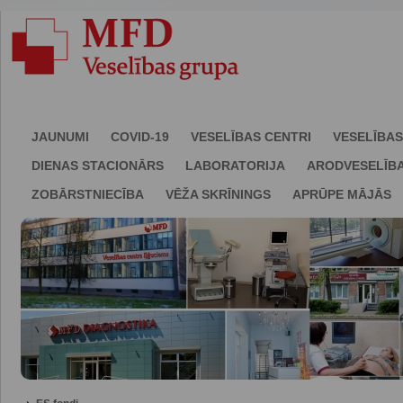
JAUNUMI
COVID-19
VESELĪBAS CENTRI
VESELĪBAS
DIENAS STACIONĀRS
LABORATORIJA
ARODVESELĪB
ZOBĀRSTNIECĪBA
VĒŽA SKRĪNINGS
APRŪPE MĀJĀS