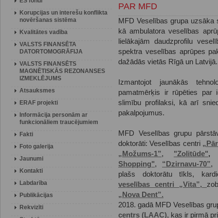
ES fondi
PAR MFD
Korupcijas un interešu konflikta
novēršanas sistēma
MFD Veselības grupa uzsāka 
kā ambulatora veselības aprū
Kvalitātes vadība
lielākajām daudzprofilu vese
VALSTS FINANSĒTA
spektra veselības aprūpes pa
DATORTOMOGRĀFIJA
dažādās vietās Rīgā un Latvijā.
VALSTS FINANSĒTS
MAGNĒTISKĀS REZONANSES
IZMEKLĒJUMS
Izmantojot jaunākās tehno
Atsauksmes
pamatmērķis ir rūpēties par i
slimību profilaksi, kā arī sni
ERAF projekti
pakalpojumus.
Informācija personām ar
funkcionāliem traucējumiem
MFD Veselības grupu pārstāv
Fakti
doktorāti: Veselības centri
„Pār
Foto galerija
„Možums-1”,
"Zolitūde"
Jaunumi
Shopping",
“Dzirnavu-70”,
Kontakti
plašs doktorātu tīkls, kard
Labdarība
veselības centri „Vita”,
zob
„Nova Dent”.
Publikācijas
2018. gadā MFD Veselības grup
Rekvizīti
centrs (LAAC)
, kas ir pirmā pr