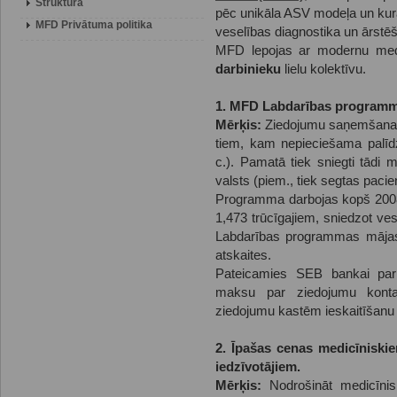
Struktūra
pēc unikāla ASV modeļa un kurā
MFD Privātuma politika
veselības diagnostika un ārstē
MFD lepojas ar modernu med
darbinieku
lielu kolektīvu.
1. MFD Labdarības program
Mērķis:
Ziedojumu saņemšana 
tiem, kam nepieciešama palīdz
c.). Pamatā tiek sniegti tādi
valsts (piem., tiek segtas pacie
Programma darbojas kopš 2008. 
1,473 trūcīgajiem, sniedzot ve
Labdarības programmas mājas l
atskaites.
Pateicamies SEB bankai par š
maksu par ziedojumu kont
ziedojumu kastēm ieskaitīšanu
2. Īpašas cenas medicīniski
iedzīvotājiem.
Mērķis:
Nodrošināt medicīnis