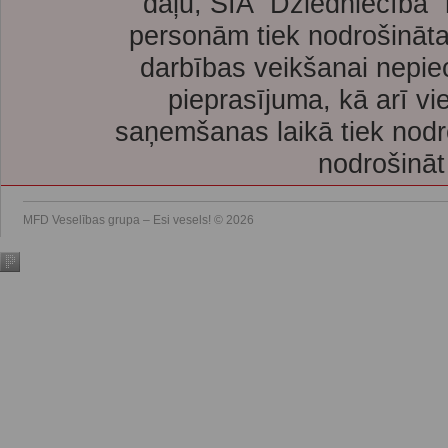
daļu, SIA “Dziedniecība”
personām tiek nodrošināta
darbības veikšanai nepie
pieprasījuma, kā arī vi
saņemšanas laikā tiek nodr
nodrošināt
MFD Veselības grupa – Esi vesels! © 2026