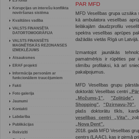
ES fondi
PAR MFD
Korupcijas un interešu konflikta
novēršanas sistēma
MFD Veselības grupa uzsāka 
kā ambulatora veselības aprū
Kvalitātes vadība
lielākajām daudzprofilu vese
VALSTS FINANSĒTA
spektra veselības aprūpes pa
DATORTOMOGRĀFIJA
dažādās vietās Rīgā un Latvijā.
VALSTS FINANSĒTS
MAGNĒTISKĀS REZONANSES
IZMEKLĒJUMS
Izmantojot jaunākās tehno
Atsauksmes
pamatmērķis ir rūpēties par i
slimību profilaksi, kā arī sni
ERAF projekti
pakalpojumus.
Informācija personām ar
funkcionāliem traucējumiem
MFD Veselības grupu pārstāv
Fakti
doktorāti: Veselības centri
„Pār
Foto galerija
„Možums-1”,
"Zolitūde"
Jaunumi
Shopping",
“Dzirnavu-70”,
Kontakti
plašs doktorātu tīkls, kard
Labdarība
veselības centri „Vita”,
zob
„Nova Dent”.
Publikācijas
2018. gadā MFD Veselības grup
Rekvizīti
centrs (LAAC)
, kas ir pirmā pr