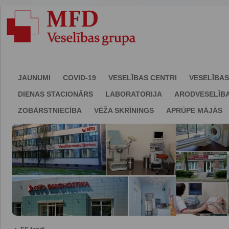
JAUNUMI
COVID-19
VESELĪBAS CENTRI
VESELĪBAS
DIENAS STACIONĀRS
LABORATORIJA
ARODVESELĪB
ZOBĀRSTNIECĪBA
VĒŽA SKRĪNINGS
APRŪPE MĀJĀS