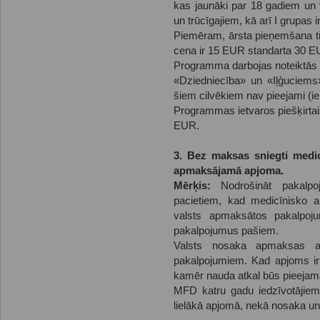
kas jaunāki par 18 gadiem un
un trūcīgajiem, kā arī I grupas 
Piemēram, ārsta pieņemšana tie
cena ir 15 EUR standarta 30 EU
Programma darbojas noteiktās 
«Dziedniecība» un «Iļģuciems
šiem cilvēkiem nav pieejami (ie
Programmas ietvaros piešķirtai
EUR.
3. Bez maksas sniegti medicī
apmaksājamā apjoma.
Mērķis:
Nodrošināt pakalpoj
pacietiem, kad medicīnisko a
valsts apmaksātos pakalpo
pakalpojumus pašiem.
Valsts nosaka apmaksas ap
pakalpojumiem. Kad apjoms ir i
kamēr nauda atkal būs pieejam
MFD katru gadu iedzīvotājie
lielākā apjomā, nekā nosaka u