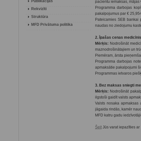
Publikācijas
pacientu iemaksas, mājas vi
Programma darbojas kopš 
Rekvizīti
pakalpojumus par € 25,954.
Struktūra
Pateicamies SEB bankai p
MFD Privātuma politika
naudas no ziedojumu kastē
2. Īpašas cenas medicīni
Mērķis:
Nodrošināt medicī
maznodrošinātajiem un trūc
Piemēram, ārsta pieņemšana
Programma darbojas notei
apmaksātie pakalpojumi šie
Programmas ietvaros piešķ
3. Bez maksas sniegti me
Mērķis:
Nodrošināt pakalp
ilgstoši gaidīt valsts ap
Valsts nosaka apmaksas ap
jāgaida rindās, kamēr nau
MFD katru gadu iedzīvotāj
Šeit
Jūs varat iepazīties a