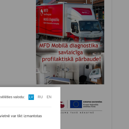
zvēlēties valodu:
LV
RU
EN
vietnē var tikt izmantotas