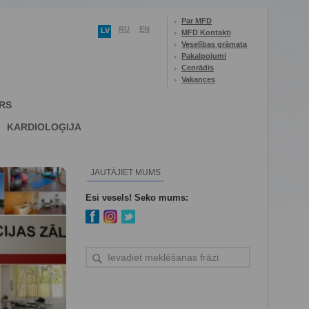
Par MFD
RU
EN
LV
MFD Kontakti
Veselības grāmata
Pakalpojumi
Cenrādis
Vakances
RS
KARDIOLOĢIJA
JAUTĀJIET MUMS
Esi vesels! Seko mums: