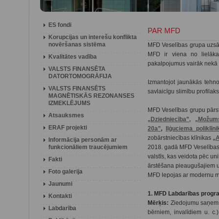
ES fondi
PAR MFD
Korupcijas un interešu konflikta
novēršanas sistēma
MFD Veselības grupa uzsā
MFD ir viena no lielāka
Kvalitātes vadība
pakalpojumus vairāk nekā
VALSTS FINANSĒTA
DATORTOMOGRĀFIJA
Izmantojot jaunākās tehnol
VALSTS FINANSĒTS
savlaicīgu slimību profilak
MAGNĒTISKĀS REZONANSES
IZMEKLĒJUMS
MFD Veselības grupu pārstā
Atsauksmes
„Dziedniecība”,
„Možums
ERAF projekti
20a
”
,
Iļģuciema poliklīni
zobārstniecības klīnikas
„
Informācija personām ar
funkcionāliem traucējumiem
2018. gadā MFD Veselības
valstīs, kas veidota pēc u
Fakti
ārstēšana pieaugušajiem 
Foto galerija
MFD lepojas ar modernu m
Jaunumi
1. MFD Labdarības prog
Kontakti
Mērķis:
Ziedojumu saņemša
Labdarība
bērniem, invalīdiem u. c.