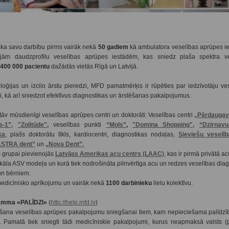
ka savu darbību pirms vairāk nekā
50 gadiem
kā ambulatora veselības aprūpes ie
jām daudzprofilu veselības aprūpes iestādēm, kas sniedz plaša spektra v
400 000 pacientu
dažādās vietās Rīgā un Latvijā.
oģijas un izcilo ārstu pieredzi, MFD pamatmērķis ir rūpēties par iedzīvotāju ve
si, kā arī sniedzot efektīvus diagnostikas un ārstēšanas pakalpojumus.
v mūsdienīgi veselības aprūpes centri un doktorāti: Veselības centri
„Pārdaugav
-1”,
"Zolitūde"
,
veselības punkti
“Mols”
,
"Domina Shopping",
“Dzirnavu
ka
, plašs doktorātu tīkls, kardiocentri, diagnostikas nodaļas,
Sieviešu veselīb
ASTRA dent”
un
„Nova Dent”.
 grupai pievienojās
Latvijas Amerikas acu centrs (LAAC)
, kas ir pirmā privātā ac
nikāla ASV modeļa un kurā tiek nodrošināta pilnvērtīga acu un redzes veselības dia
un bērniem.
edicīnisko aprīkojumu un vairāk nekā
1100 darbinieku
lielu kolektīvu.
ramma «PALĪDZI»
(
http://help.mfd.lv
)
na veselības aprūpes pakalpojumu sniegšanai tiem, kam nepieciešama palīdzī
). Pamatā tiek sniegti tādi medicīniskie pakalpojumi, kurus neapmaksā valsts (p