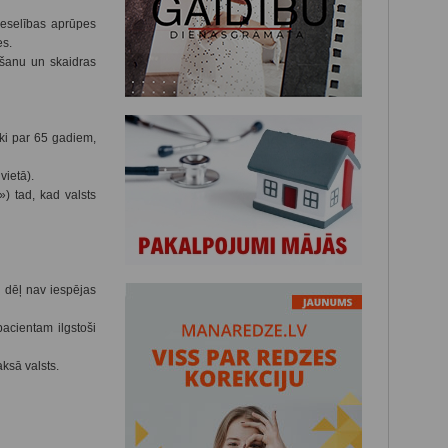
veselības aprūpes
es.
ošanu un skaidras
ki par 65 gadiem,
vietā).
) tad, kad valsts
 dēļ nav iespējas
acientam ilgstoši
ksā valsts.