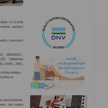
stāde. Uz šo brīdi
eselības aprūpes
selību, nodrošinot
a”,
„Iļģuciems”,
-70”,
“
Saharova
as centri „Vita”,
u klīnika Baltijas
gnostika un
ba (pensionāriem,
iem., tiek segtas