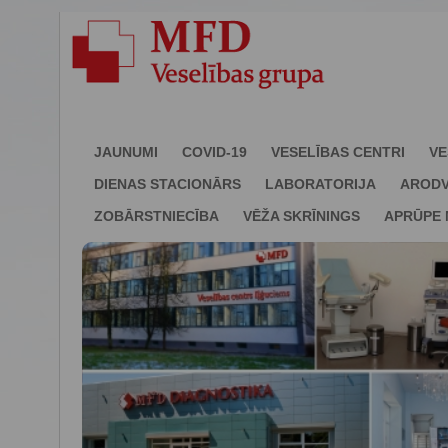
JAUNUMI
COVID-19
VESELĪBAS CENTRI
VE
DIENAS STACIONĀRS
LABORATORIJA
ARODV
ZOBĀRSTNIECĪBA
VĒŽA SKRĪNINGS
APRŪPE