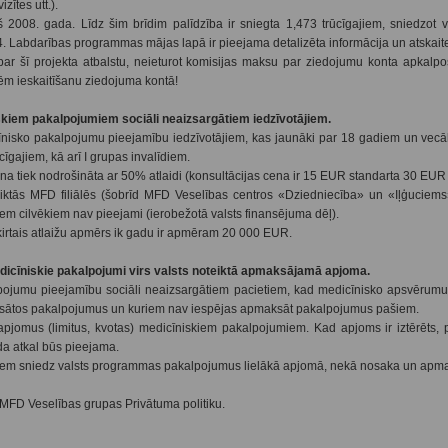
zītes utt.).
2008. gada. Līdz šim brīdim palīdzība ir sniegta 1,473 trūcīgajiem, sniedzot 
 Labdarības programmas mājas lapā ir pieejama detalizēta informācija un atskait
ar šī projekta atbalstu, neieturot komisijas maksu par ziedojumu konta apkalp
m ieskaitīšanu ziedojuma kontā!
skiem pakalpojumiem sociāli neaizsargātiem iedzīvotājiem.
nisko pakalpojumu pieejamību iedzīvotājiem, kas jaunāki par 18 gadiem un vecā
īgajiem, kā arī I grupas invalīdiem.
 tiek nodrošināta ar 50% atlaidi (konsultācijas cena ir 15 EUR standarta 30 EUR 
ktās MFD filiālēs (šobrīd MFD Veselības centros «Dziedniecība» un «Iļģuciems»
m cilvēkiem nav pieejami (ierobežotā valsts finansējuma dēļ).
irtais atlaižu apmērs ik gadu ir apmēram 20 000 EUR.
dicīniskie pakalpojumi virs valsts noteiktā apmaksājamā apjoma.
ojumu pieejamību sociāli neaizsargātiem pacietiem, kad medicīnisko apsvērumu
maksātos pakalpojumus un kuriem nav iespējas apmaksāt pakalpojumus pašiem.
jomus (limitus, kvotas) medicīniskiem pakalpojumiem. Kad apjoms ir iztērēts, p
da atkal būs pieejama.
iem sniedz valsts programmas pakalpojumus lielākā apjomā, nekā nosaka un apma
r MFD Veselības grupas Privātuma politiku.