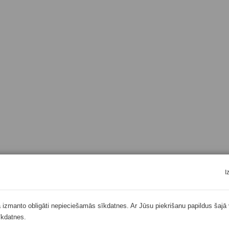
I
ā izmanto obligāti nepieciešamās sīkdatnes. Ar Jūsu piekrišanu papildus šajā 
īkdatnes.