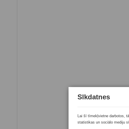
Sīkdatnes
Lai šī tīmekļvietne darbotos, t
statistikas un sociālo mediju s