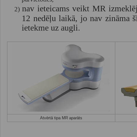
nav ieteicams veikt MR izmeklē
2)
12 nedēļu laikā, jo nav zināma 
ietekme uz augli.
Atvērtā tipa MR aparāts