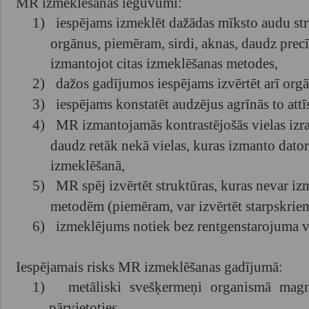
MR izmeklēšanas ieguvumi:
1)
iespējams izmeklēt dažādas mīksto audu st
orgānus, piemēram, sirdi, aknas, daudz prec
izmantojot citas izmeklēšanas metodes,
2)
dažos gadījumos iespējams izvērtēt arī orgā
3)
iespējams konstatēt audzējus agrīnās to attīs
4)
MR izmantojamās kontrastējošās vielas izrai
daudz retāk nekā vielas, kuras izmanto dato
izmeklēšanā,
5)
MR spēj izvērtēt struktūras, kuras nevar iz
metodēm (piemēram, var izvērtēt starpskrie
6)
izmeklējums notiek bez rentgenstarojuma va
Iespējamais risks MR izmeklēšanas gadījumā:
1)
metāliski svešķermeņi organismā magn
pārvietoties,