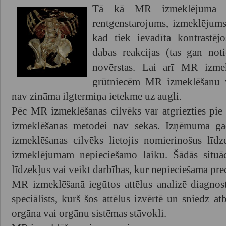
Tā kā MR izmeklējuma nod
rentgenstarojums, izmeklējums
kad tiek ievadīta kontrastējo
dabas reakcijas (tas gan noti
novērstas. Lai arī MR izmek
grūtniecēm MR izmeklēšanu v
nav zināma ilgtermiņa ietekme uz augli.
Pēc MR izmeklēšanas cilvēks var atgriezties pie
izmeklēšanas metodei nav sekas. Izņēmuma gad
izmeklēšanas cilvēks lietojis nomierinošus līdz
izmeklējumam nepieciešamo laiku. Šādās situāci
līdzekļus vai veikt darbības, kur nepieciešama pre
MR izmeklēšanā iegūtos attēlus analizē diagnost
speciālists, kurš šos attēlus izvērtē un sniedz at
orgāna vai orgānu sistēmas stāvokli.