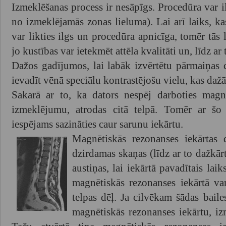
Izmeklēšanas process ir nesāpīgs. Procedūra var i
no izmeklējamās zonas lieluma). Lai arī laiks, ka
var likties ilgs un procedūra apnicīga, tomēr tās 
jo kustības var ietekmēt attēla kvalitāti un, līdz ar
Dažos gadījumos, lai labāk izvērtētu pārmaiņas 
ievadīt vēnā speciālu kontrastējošu vielu, kas dažā
Sakarā ar to, ka dators nespēj darboties magnē
izmeklējumu, atrodas citā telpā. Tomēr ar šo
iespējams sazināties caur sarunu iekārtu.
Magnētiskās rezonanses iekārtas 
dzirdamas skaņas (līdz ar to dažkārt
austiņas, lai iekārtā pavadītais lai
magnētiskās rezonanses iekārtā var
telpas dēļ. Ja cilvēkam šādas baile
magnētiskās rezonanses iekārtu, i