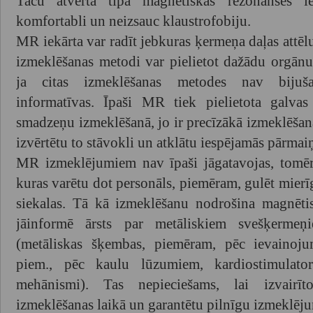
Taču atvērtā tipa magnētiskās rezonanses ie
komfortabli un neizsauc klaustrofobiju.
MR iekārta var radīt jebkuras ķermeņa daļas attēlu,
izmeklēšanas metodi var pielietot dažādu orgānu
ja citas izmeklēšanas metodes nav bijuša
informatīvas. Īpaši MR tiek pielietota galva
smadzeņu izmeklēšanā, jo ir precīzākā izmeklēšan
izvērtētu to stāvokli un atklātu iespējamās pārmai
MR izmeklējumiem nav īpaši jāgatavojas, tomēr 
kuras varētu dot personāls, piemēram, gulēt mierīgi
siekalas. Tā kā izmeklēšanu nodrošina magnētis
jāinformē ārsts par metāliskiem svešķerme
(metāliskas šķembas, piemēram, pēc ievainojum
piem., pēc kaulu lūzumiem, kardiostimulator
mehānismi). Tas nepieciešams, lai izvairī
izmeklēšanas laikā un garantētu pilnīgu izmeklēj