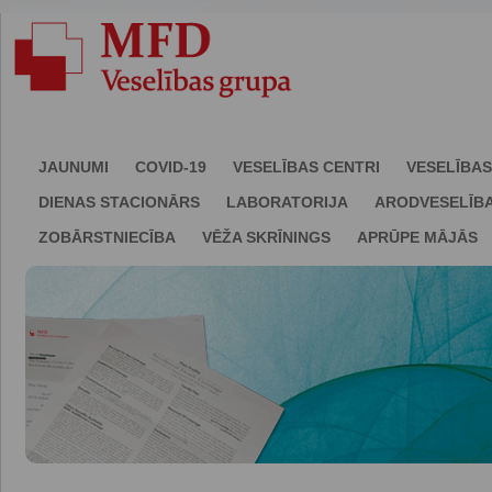
JAUNUMI
COVID-19
VESELĪBAS CENTRI
VESELĪBAS
DIENAS STACIONĀRS
LABORATORIJA
ARODVESELĪB
ZOBĀRSTNIECĪBA
VĒŽA SKRĪNINGS
APRŪPE MĀJĀS