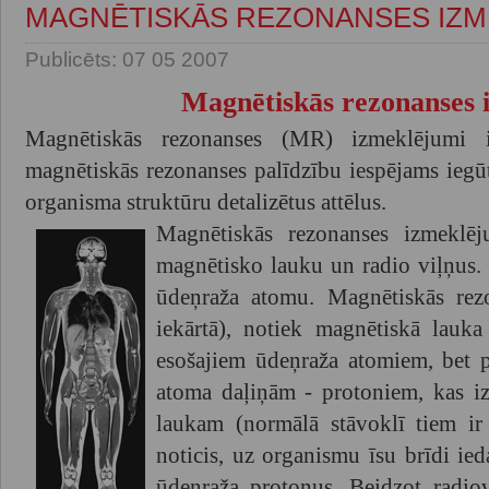
MAGNĒTISKĀS REZONANSES IZM
Publicēts: 07 05 2007
Magnētiskās rezonanses 
Magnētiskās rezonanses (MR) izmeklējumi i
magnētiskās rezonanses palīdzību iespējams iegū
organisma struktūru detalizētus attēlus.
Magnētiskās rezonanses izmeklēju
magnētisko lauku un radio viļņus.
ūdeņraža atomu. Magnētiskās rezo
iekārtā), notiek magnētiskā lauk
esošajiem ūdeņraža atomiem, bet 
atoma daļiņām - protoniem, kas iz
laukam (normālā stāvoklī tiem ir
noticis, uz organismu īsu brīdi ied
ūdeņraža protonus. Beidzot radiov