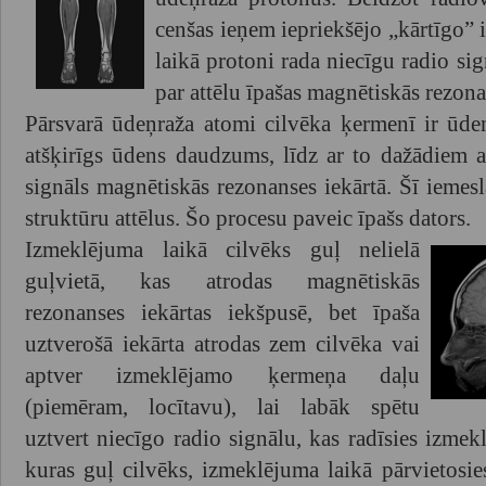
cenšas ieņem iepriekšējo „kārtīgo” 
laikā protoni rada niecīgu radio sig
par attēlu īpašas magnētiskās rezona
Pārsvarā ūdeņraža atomi cilvēka ķermenī ir ūde
atšķirīgs ūdens daudzums, līdz ar to dažādiem 
signāls magnētiskās rezonanses iekārtā. Šī iemes
struktūru attēlus. Šo procesu paveic īpašs dators.
Izmeklējuma laikā cilvēks guļ nelielā
guļvietā, kas atrodas magnētiskās
rezonanses iekārtas iekšpusē, bet īpaša
uztverošā iekārta atrodas zem cilvēka vai
aptver izmeklējamo ķermeņa daļu
(piemēram, locītavu), lai labāk spētu
uztvert niecīgo radio signālu, kas radīsies izmek
kuras guļ cilvēks, izmeklējuma laikā pārvietosies