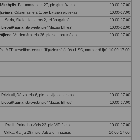
Jēkabpils,
Blaumaņa iela 27, pie ģimnāzijas
10:00-17:00
ļaviņas,
Odzienas iela 1, pie Latvijas aptiekas
10:00-17:00
Seda,
Skolas laukums 2, iekšpagalmā
10:00-17:00
Liepa/Rauna,
stāvvieta pie “Mazās Ellītes”
10:00-12:00
ūjiena,
Valdemāra iela 26, pie senioru mājas
10:00-17:00
, Pie MFD Veselības centra “Iļģuciems” (krūšu USG, mamogrāfija)
10:00-17:00
Priekuļi,
Dārza iela 6, pie Latvijas aptiekas
10:00-17:00
Liepa/Rauna,
stāvvieta pie “Mazās Ellītes”
10:00-17:00
Preiļi,
Raiņa bulvāris 22, pie VID ēkas
10:00-17:00
Valka,
Raiņa 28a, pie Valsts ģimnāzijas
10:00-17:00