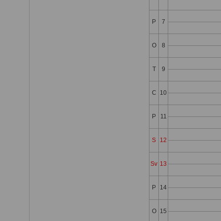
P
7
O
8
T
9
C
10
P
11
S
12
Sv
13
P
14
O
15