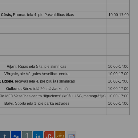
Cēsis,
Raunas iela 4, pie Pašvaldības ēkas
10:00-17:00
Viļāni,
Rīgas iela 57a, pie slimnīcas
10:00-17:00
Vērgale,
pie Vērgales Veselības centra
10:00-17:00
Baldone,
Iecavas iela 4, pie bijušās slimnīcas
10:00-17:00
Gulbene,
Bērzu ielā 20, stāvlaukumā
10:00-17:00
, Pie MFD Veselības centra “Iļģuciems” (krūšu USG, mamogrāfija)
10:00-17:00
Balvi,
Sporta iela 1, pie parka estrādes
10:00-17:00