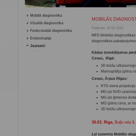
Mobilā diagnostika
MOBILĀS DIAGNOS
Vizuālā diagnostika
Publicēts: 25 02 2022
Funkcionālā diagnostika
MFD Mobilās diagnostikas 
Endoskopija
diagnostikas pakalpojumus, 
Jaunumi
Kādus izmeklējumus pied
Cenas, Rīgā:
3D krūšu ultrasonogrā
Mamogrāfija (pilna c
Cenas, Ārpus Rīgas:
RTG viena projekcija 
MG (ar NVD uzaicinā
MG (ar ģimenes ārsta 
MG (pilna cena, ar n
3D krūšu ultrasonogrā
30.03. Rīga,
Buļļu iela 9
Lai saņemtu Mobilās diag