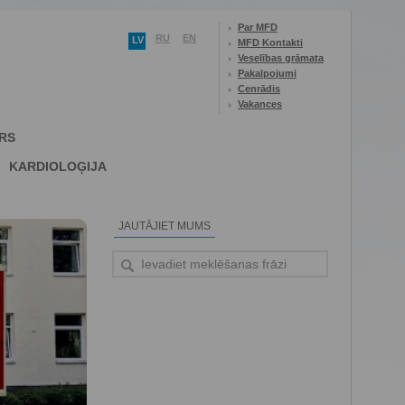
Par MFD
RU
EN
LV
MFD Kontakti
Veselības grāmata
Pakalpojumi
Cenrādis
Vakances
RS
KARDIOLOĢIJA
JAUTĀJIET MUMS