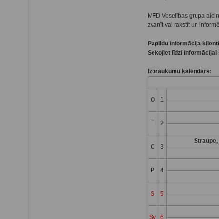
MFD Veselības grupa aicina
zvanīt vai rakstīt un infor
Papildu informācija klien
Sekojiet līdzi informācija
Izbraukumu kalendārs:
O
1
T
2
Straupe,
C
3
P
4
S
5
Sv
6