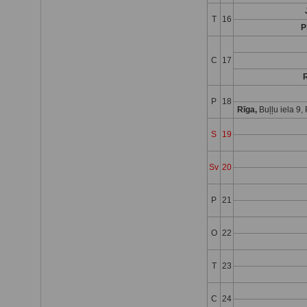
T
16
P
C
17
R
P
18
Rīga,
Buļļu iela 9
S
19
Sv
20
P
21
O
22
T
23
C
24