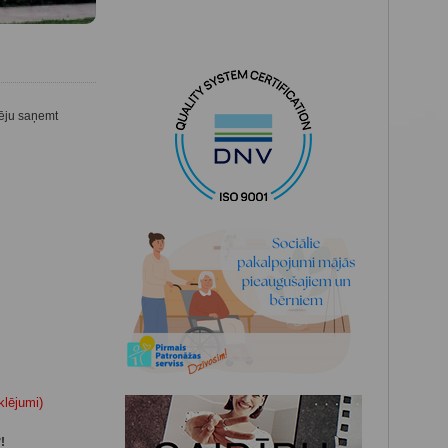
pēju saņemt
klējumi)
3
!