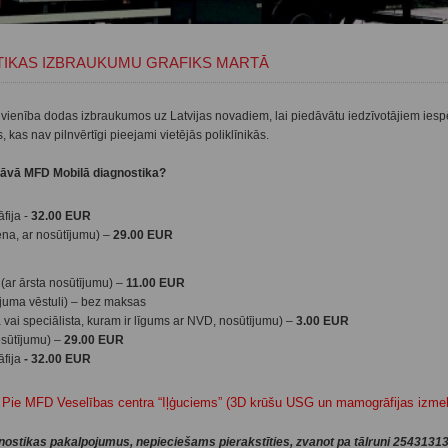
TIKAS IZBRAUKUMU GRAFIKS MARTĀ
vienība dodas izbraukumos uz Latvijas novadiem, lai piedāvātu iedzīvotājiem ies
kas nav pilnvērtīgi pieejami vietējās poliklīnikās.
āvā MFD Mobilā diagnostika?
fija -
32.00 EUR
ena, ar nosūtījumu) –
29.00 EUR
(ar ārsta nosūtījumu) –
11.00 EUR
juma vēstuli) – bez maksas
vai speciālista, kuram ir līgums ar NVD, nosūtījumu) –
3.00 EUR
osūtījumu) –
29.00 EUR
fija
-
32.00 EUR
, Pie MFD Veselības centra “Iļģuciems” (3D krūšu USG un mamogrāfijas izme
nostikas pakalpojumus, nepieciešams pierakstīties, zvanot pa tālruni
2543131