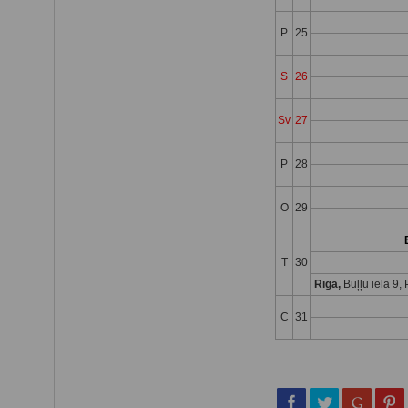
P
25
S
26
Sv
27
P
28
O
29
T
30
Rīga,
Buļļu iela 9
C
31