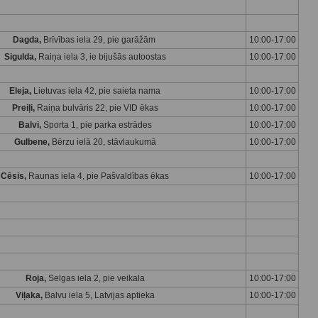
Dagda,
Brīvības iela 29, pie garāžām
10:00-17:00
Sigulda,
Raiņa iela 3, ie bijušās autoostas
10:00-17:00
Eleja,
Lietuvas iela 42, pie saieta nama
10:00-17:00
Preiļi,
Raiņa bulvāris 22, pie VID ēkas
10:00-17:00
Balvi,
Sporta 1, pie parka estrādes
10:00-17:00
Gulbene,
Bērzu ielā 20, stāvlaukumā
10:00-17:00
Cēsis,
Raunas iela 4, pie Pašvaldības ēkas
10:00-17:00
Roja,
Selgas iela 2, pie veikala
10:00-17:00
Viļaka,
Balvu iela 5, Latvijas aptieka
10:00-17:00