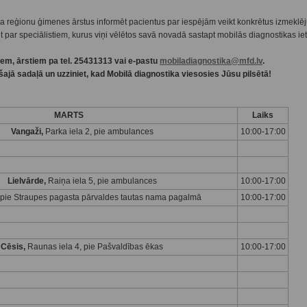
 reģionu ģimenes ārstus informēt pacientus par iespējām veikt konkrētus izmeklēj
mēt par speciālistiem, kurus viņi vēlētos savā novadā sastapt mobilās diagnostikas ie
tiem, ārstiem pa tel. 25431313 vai e-pastu
mobiladiagnostika@mfd.lv
.
i šajā sadaļā un uzziniet, kad Mobilā diagnostika viesosies Jūsu pilsētā!
MARTS
Laiks
Vangaži,
Parka iela 2, pie ambulances
10:00-17:00
Lielvārde,
Raiņa iela 5, pie ambulances
10:00-17:00
pie Straupes pagasta pārvaldes tautas nama pagalmā
10:00-17:00
Cēsis,
Raunas iela 4, pie Pašvaldības ēkas
10:00-17:00