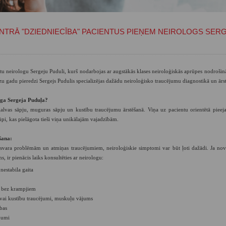
NTRĀ "DZIEDNIECĪBA" PACIENTUS PIEŅEM NEIROLOGS SER
rstu neirologu Sergeju Puduli, kurš nodarbojas ar augstākās klases neiroloģiskās aprūpes nodroš
u gadu pieredzi Sergejs Pudulis specializējas dažādu neiroloģisko traucējumu diagnostikā un ārs
loga Sergeja Puduļa?
 galvas sāpju, muguras sāpju un kustību traucējumu ārstēšanā. Viņa uz pacientu orientētā pieej
pi, kas pielāgota tieši viņa unikālajām vajadzībām.
šana:
svara problēmām un atmiņas traucējumiem, neiroloģiskie simptomi var būt ļoti dažādi. Ja nov
 ir pienācis laiks konsultēties ar neirologu:
nestabila gaita
i bez krampjiem
s vai kustību traucējumi, muskuļu vājums
ības
jumi