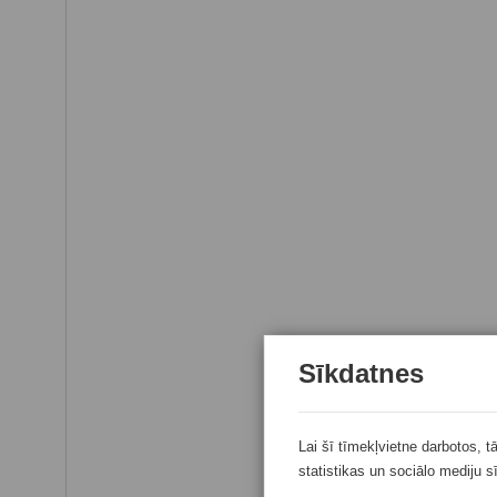
Sīkdatnes
Lai šī tīmekļvietne darbotos, t
statistikas un sociālo mediju s