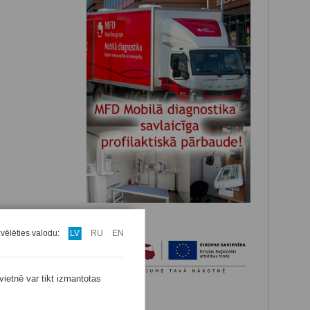
zvēlēties valodu:
LV
RU
EN
vietnē var tikt izmantotas