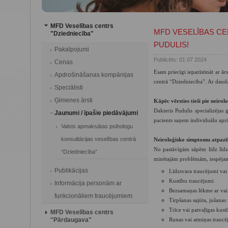
MFD Veselības centrs
MFD VESELĪBAS CE
"Dziedniecība"
PUDULIS!
Pakalpojumi
Publicēts: 01 07 2024
Cenas
Esam priecīgi iepazīstināt ar ā
Apdrošināšanas kompānijas
centrā “Dziedniecība”. Ar daudz
Speciālisti
Ģimenes ārsti
Kāpēc vērsties tieši pie neiro
Dakteris Pudulis specializējas
Jaunumi / īpašie piedāvājumi
pacients saņem individuālu aprū
Valsts apmaksātas psihologu
konsultācijas veselības centrā
Neiroloģisko simptomu atpazī
No pastāvīgām sāpēm līdz līdz
“Dziedniecība”
minētajām problēmām, iespējams,
Publikācijas
Līdzsvara traucējumi vai 
Kustību traucējumi
Informācija personām ar
Bezsamaņas lēkme ar va
funkcionāliem traucējumiem
Tirpšanas sajūta, jušana
Trīce vai patvaļīgas kust
MFD Veselības centrs
"Pārdaugava"
Runas vai atmiņas traucē