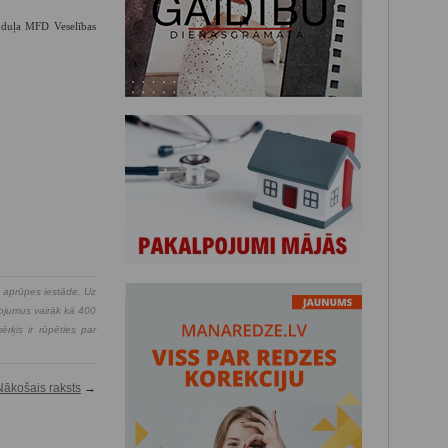
Puduļa MFD Veselības
s aprūpes iestāde. Uz
pojumus vairāk kā 400
rķis ir rūpēties par
Nākošais raksts
→