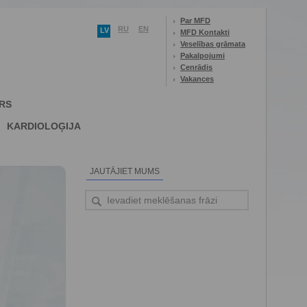
Par MFD
RU
EN
LV
MFD Kontakti
Veselības grāmata
Pakalpojumi
Cenrādis
Vakances
RS
KARDIOLOĢIJA
JAUTĀJIET MUMS