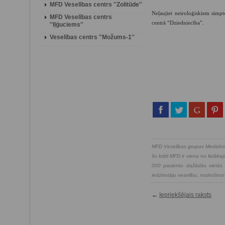
MFD Veselības centrs ''Zolitūde''
Neļaujiet neiroloģiskiem simpt
MFD Veselības centrs
centrā “Dziedniecība”.
''Iļģuciems''
Veselības centrs "Možums-1''
MFD Veselības grupas Medicīnis
šo brīdi MFD ir viena no lielā
000 pacientu dažādās vietās v
iedzīvotāju veselību, nodrošinot
←
Iepriekšējais raksts