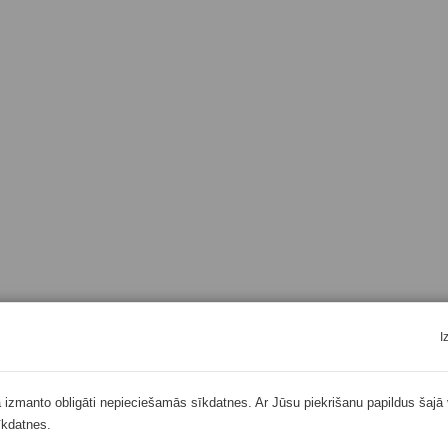
I
ā izmanto obligāti nepieciešamās sīkdatnes. Ar Jūsu piekrišanu papildus šajā 
īkdatnes.