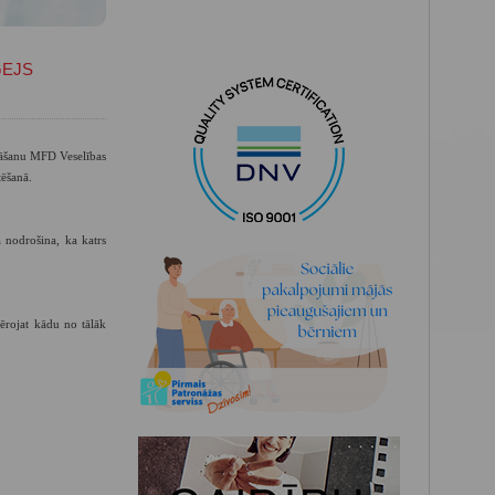
GEJS
ināšanu MFD Veselības
tēšanā.
a nodrošina, ka katrs
ērojat kādu no tālāk