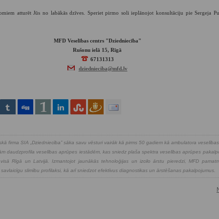
omiem atturēt Jūs no labākās dzīves. Speriet pirmo soli ieplānojot konsultāciju pie Sergeja 
MFD Veselības centrs "Dziedniecība"
Rušonu ielā 15, Rīgā
67131313
dziednieciba@mfd.lv
kā firma SIA „Dziedniecība” sāka savu vēsturi vairāk kā pirms 50 gadiem kā ambulatora veselība
kajām daudzprofila veselības aprūpes iestādēm, kas sniedz plaša spektra veselības aprūpes pakal
isā Rīgā un Latvijā. Izmantojot jaunākās tehnoloģijas un izcilo ārstu pieredzi, MFD pamatmē
 savlaicīgu slimību profilaksi, kā arī sniedzot efektīvus diagnostikas un ārstēšanas pakalpojumus.