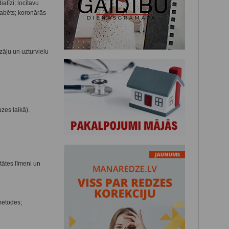
alīzi; locītavu
iabēts; koronārās
zāļu un uzturvielu
zes laikā).
tātes līmeni un
metodes;