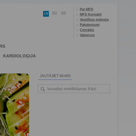
Par MFD
RU
EN
LV
MFD Kontakti
Veselības grāmata
Pakalpojumi
Cenrādis
Vakances
RS
KARDIOLOĢIJA
JAUTĀJIET MUMS