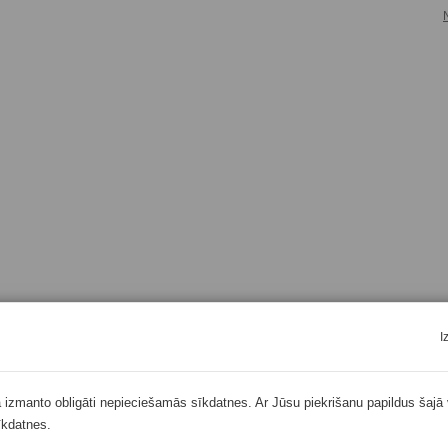
I
ā izmanto obligāti nepieciešamās sīkdatnes. Ar Jūsu piekrišanu papildus šajā 
īkdatnes.