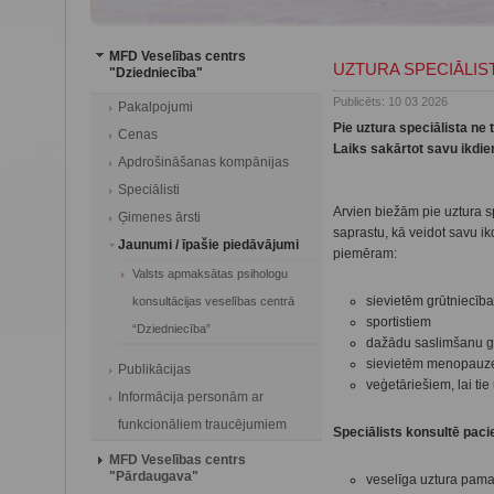
MFD Veselības centrs
UZTURA SPECIĀLIS
"Dziedniecība"
Publicēts: 10 03 2026
Pakalpojumi
Pie uztura speciālista ne
Cenas
Laiks sakārtot savu ikdie
Apdrošināšanas kompānijas
Speciālisti
Arvien biežām pie uztura sp
Ģimenes ārsti
saprastu, kā veidot savu ik
Jaunumi / īpašie piedāvājumi
piemēram:
Valsts apmaksātas psihologu
sievietēm grūtniecība
konsultācijas veselības centrā
sportistiem
“Dziedniecība”
dažādu saslimšanu 
sievietēm menopauz
Publikācijas
veģetāriešiem, lai tie
Informācija personām ar
funkcionāliem traucējumiem
Speciālists konsultē pac
MFD Veselības centrs
"Pārdaugava"
veselīga uztura pama