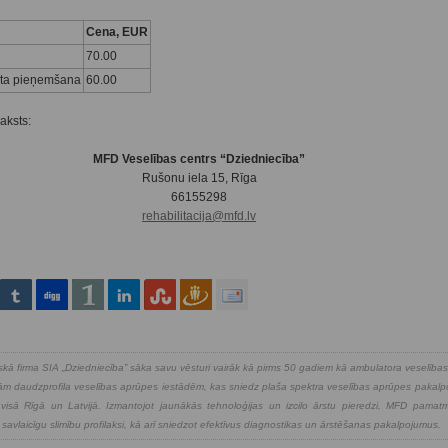
Cena, EUR
70.00
tota pieņemšana
60.00
aksts:
MFD Veselības centrs “Dziedniecība”
Rušonu iela 15, Rīga
66155298
rehabilitacija@mfd.lv
kā firma SIA „Dziedniecība” sāka savu vēsturi vairāk kā pirms 50 gadiem kā ambulatora veselība
kajām daudzprofila veselības aprūpes iestādēm, kas sniedz plaša spektra veselības aprūpes pakal
isā Rīgā un Latvijā. Izmantojot jaunākās tehnoloģijas un izcilo ārstu pieredzi, MFD pamatmē
 savlaicīgu slimību profilaksi, kā arī sniedzot efektīvus diagnostikas un ārstēšanas pakalpojumus.