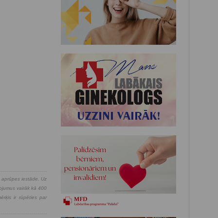
s aprūpes iestāde. Uz
pojumus vairāk kā 400
rķis ir rūpēties par