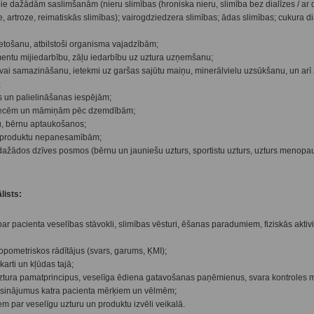
e dažādām saslimšanām (nieru slimības (hroniska nieru, slimība bez dialīzes / ar di
, artroze, reimatiskās slimības); vairogdziedzera slimības; ādas slimības; cukura d
ietošanu, atbilstoši organisma vajadzībām;
ntu mijiedarbību, zāļu iedarbību uz uztura uzņemšanu;
vai samazināšanu, ietekmi uz garšas sajūtu maiņu, minerālvielu uzsūkšanu, un arī 
;
 un palielināšanas iespējām;
tniecēm un māmiņām pēc dzemdībām;
u, bērnu aptaukošanos;
 produktu nepanesamībām;
 dažādos dzīves posmos (bērnu un jauniešu uzturs, sportistu uzturs, uzturs menopau
lists:
par pacienta veselības stāvokli, slimības vēsturi, ēšanas paradumiem, fiziskās aktivi
opometriskos rādītājus (svars, garums, ĶMI);
arti un kļūdas tajā;
uztura pamatprincipus, veselīga ēdiena gatavošanas paņēmienus, svara kontroles 
 risinājumus katra pacienta mērķiem un vēlmēm;
em par veselīgu uzturu un produktu izvēli veikalā.