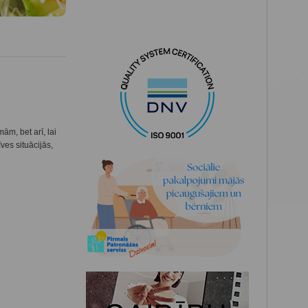
ām, bet arī, lai
ves situācijās,