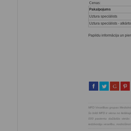
Cenas:
Pakalpojums
Uztura speciālists
Uztura speciālists - atkār
Papildu informācija un pier
MFD Veselības grupas Medicīnis
šo brīdi MFD ir viena no lielā
000 pacientu dažādās vietās v
iedzīvotāju veselību, nodrošinot