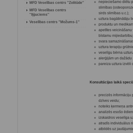
nepieciešamo diētu pi
MFD Veselības centrs ''Zolitūde''
slimības (osteoporoze
MFD Veselības centrs
sirds slimības u.c.);
''Iļģuciems''
uztura bagātinātāju l
Veselības centrs "Možums-1''
produktu un medikame
apetītes veicināšanu 
bīstamu mijiedarbību
svara samazināšanas
uztura terapiju grū
veselīgu bērna uztur
alerģijām un dažādu
pareiza uztura izvēli
Konsultācijas laikā speciā
precizēs informāciju 
dzīves veidu;
noteiks ķermeņa antr
analizēs esošo ēdienk
izskaidros veselīga 
atradīs individuālus
atbildēs uz jautājumi