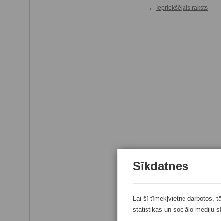
←
Iepriekšējais raksts
Sīkdatnes
Lai šī tīmekļvietne darbotos, t
statistikas un sociālo mediju s