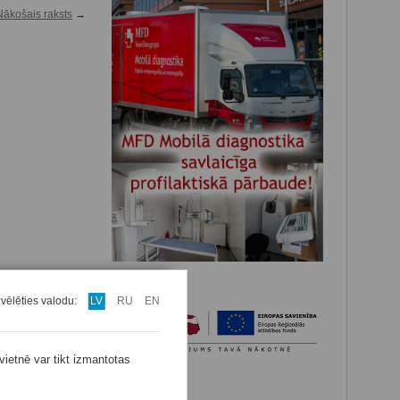
Nākošais raksts
→
zvēlēties valodu:
LV
RU
EN
vietnē var tikt izmantotas