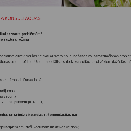
TA KONSULTĀCIJAS
 tikai ar svara problēmām!
nas uztura režīmu
eciālista cilvēki vēršas ne tikai ar svara palielināšanas vai samazināšanas problēm
dienas uztura režīmu! Uztura speciālists sniedz konsultācijas cilvēkiem dažādās dzī
s un bērna zīdīšanas laikā
gadījumos
es vecumā
 uzņemtu pilnvērtīgu uzturu,
ientus un sniedz vispārējas rekomendācijas par:
tprincipiem atbilstoši vecumam un dzīves veidam;