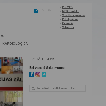
Par MFD
RU
EN
LV
MFD Kontakti
Veselības grāmata
Pakalpojumi
Cenrādis
Vakances
RS
KARDIOLOĢIJA
JAUTĀJIET MUMS
Esi vesels! Seko mums: