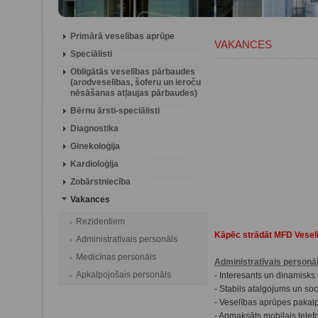
Primārā veselības aprūpe
VAKANCES
Speciālisti
Obligātās veselības pārbaudes
(arodveselības, šoferu un ieroču
nēsāšanas atļaujas pārbaudes)
Bērnu ārsti-speciālisti
Diagnostika
Ginekoloģija
Kardioloģija
Zobārstniecība
Vakances
Rezidentiem
Kāpēc strādāt MFD Vesel
Administratīvais personāls
Medicīnas personāls
Administratīvais personā
Apkalpojošais personāls
- Interesants un dinamisk
- Stabils atalgojums un soc
- Veselības aprūpes pakalp
- Apmaksāts mobilais telef