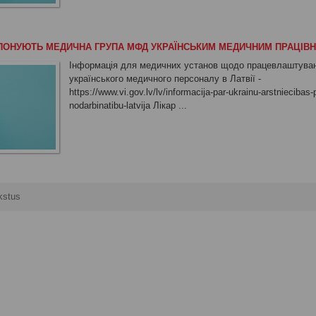
РОПОНУЮТЬ МЕДИЧНА ГРУПА МФД УКРАЇНСЬКИМ МЕДИЧНИМ ПРАЦІВ
Інформація для медичних установ щодо працевлаштува
українського медичного персоналу в Латвії -
https://www.vi.gov.lv/lv/informacija-par-ukrainu-arstniecibas
nodarbinatibu-latvija Лікар ...
kstus