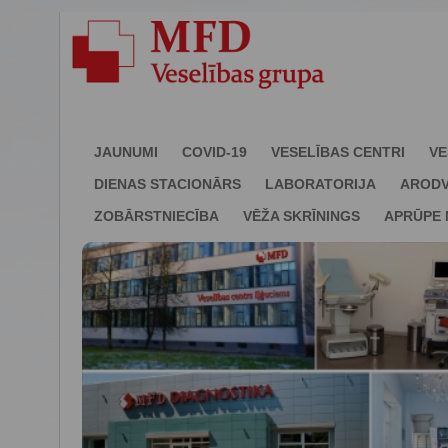
JAUNUMI
COVID-19
VESELĪBAS CENTRI
VE
DIENAS STACIONĀRS
LABORATORIJA
ARODV
ZOBĀRSTNIECĪBA
VĒŽA SKRĪNINGS
APRŪPE