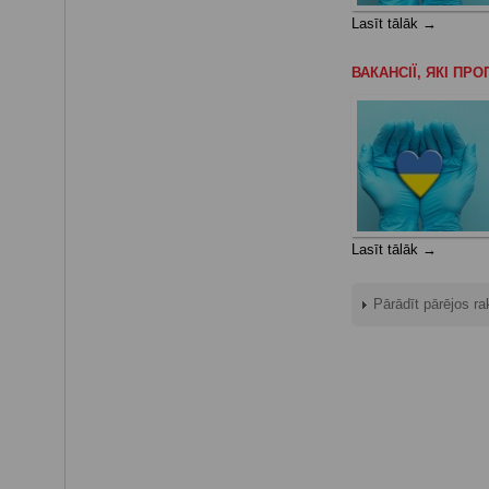
Lasīt tālāk →
ВАКАНСІЇ, ЯКІ П
Lasīt tālāk →
Pārādīt pārējos ra