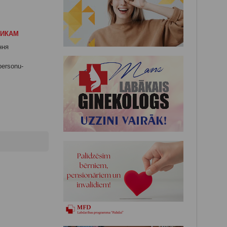
НИКАМ
ння
-personu-