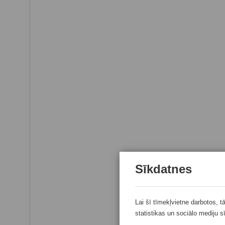
Sīkdatnes
Lai šī tīmekļvietne darbotos, t
statistikas un sociālo mediju s