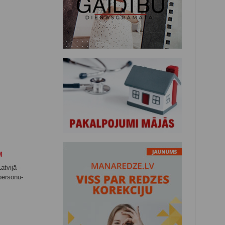
M
atvijā -
-personu-