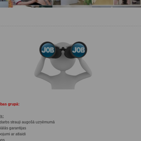
ības grupā:
ls:
s darbs strauji augošā uzņēmumā
iālās garantijas
ojumi ar atlaidi
ons