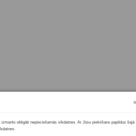
I
ā izmanto obligāti nepieciešamās sīkdatnes. Ar Jūsu piekrišanu papildus šajā 
īkdatnes.