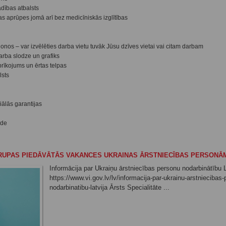
adības atbalsts
as aprūpes jomā arī bez medicīniskās izglītības
ajonos – var izvēlēties darba vietu tuvāk Jūsu dzīves vietai vai citam darbam
arba slodze un grafiks
rīkojums un ērtas telpas
lsts
iālās garantijas
ide
RUPAS PIEDĀVĀTĀS VAKANCES UKRAINAS ĀRSTNIECĪBAS PERSONĀ
Informācija par Ukraiņu ārstniecības personu nodarbinātību L
https://www.vi.gov.lv/lv/informacija-par-ukrainu-arstniecibas
nodarbinatibu-latvija Ārsts Specialitāte ...