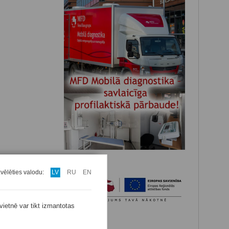
zvēlēties valodu:
LV
RU
EN
vietnē var tikt izmantotas