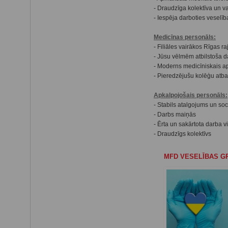
- Draudzīga kolektīva un v
- Iespēja darboties veselīb
Medicīnas personāls:
- Filiāles vairākos Rīgas r
- Jūsu vēlmēm atbilstoša d
- Moderns medicīniskais ap
- Pieredzējušu kolēģu atba
Apkalpojošais personāls:
- Stabils atalgojums un soc
- Darbs maiņās
- Ērta un sakārtota darba v
- Draudzīgs kolektīvs
MFD VESELĪBAS G