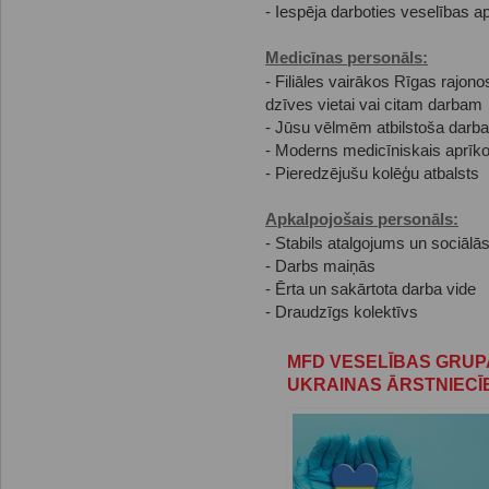
- Iespēja darboties veselības a
Medicīnas personāls:
- Filiāles vairākos Rīgas rajono
dzīves vietai vai citam darbam
- Jūsu vēlmēm atbilstoša darba
- Moderns medicīniskais aprīko
- Pieredzējušu kolēģu atbalsts
Apkalpojošais personāls:
- Stabils atalgojums un sociālās
- Darbs maiņās
- Ērta un sakārtota darba vide
- Draudzīgs kolektīvs
MFD VESELĪBAS GRUP
UKRAINAS ĀRSTNIEC