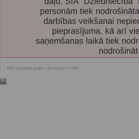
daļu, SIA “Dziedniecība”
personām tiek nodrošināta
darbības veikšanai nepie
pieprasījuma, kā arī vi
saņemšanas laikā tiek nodr
nodrošināt
MFD Veselības grupa – Esi vesels! © 2026