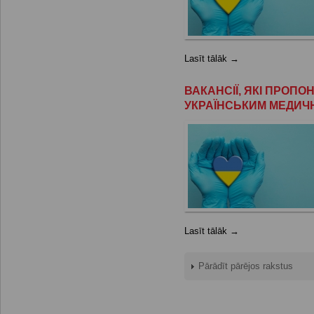
Lasīt tālāk →
ВАКАНСІЇ, ЯКІ ПРОП
УКРАЇНСЬКИМ МЕДИЧ
Lasīt tālāk →
Pārādīt pārējos rakstus