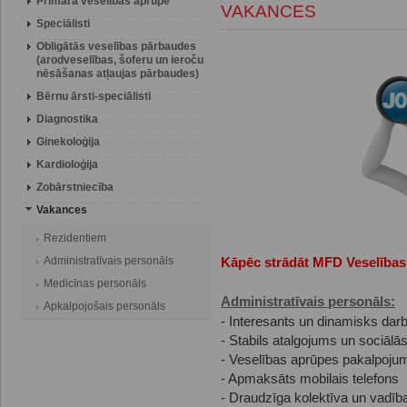
Primārā veselības aprūpe
VAKANCES
Speciālisti
Obligātās veselības pārbaudes
(arodveselības, šoferu un ieroču
nēsāšanas atļaujas pārbaudes)
Bērnu ārsti-speciālisti
Diagnostika
Ginekoloģija
Kardioloģija
Zobārstniecība
Vakances
Rezidentiem
Administratīvais personāls
Kāpēc strādāt MFD Veselības
Medicīnas personāls
Administratīvais personāls:
Apkalpojošais personāls
- Interesants un dinamisks da
- Stabils atalgojums un sociālās
- Veselības aprūpes pakalpojumi
- Apmaksāts mobilais telefons
- Draudzīga kolektīva un vadība