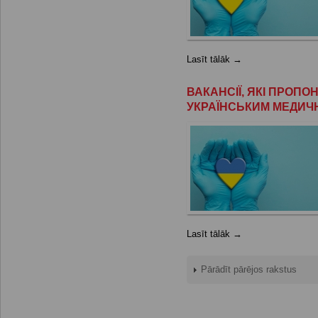
Lasīt tālāk →
ВАКАНСІЇ, ЯКІ ПРОП
УКРАЇНСЬКИМ МЕДИЧ
Lasīt tālāk →
Pārādīt pārējos rakstus