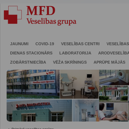
JAUNUMI
COVID-19
VESELĪBAS CENTRI
VESELĪBAS
DIENAS STACIONĀRS
LABORATORIJA
ARODVESELĪB
ZOBĀRSTNIECĪBA
VĒŽA SKRĪNINGS
APRŪPE MĀJĀS