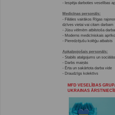
- Iespēja darboties veselības a
Medicīnas personāls:
- Filiāles vairākos Rīgas rajono
dzīves vietai vai citam darbam
- Jūsu vēlmēm atbilstoša darba
- Moderns medicīniskais aprīko
- Pieredzējušu kolēģu atbalsts
Apkalpojošais personāls:
- Stabils atalgojums un sociālās
- Darbs maiņās
- Ērta un sakārtota darba vide
- Draudzīgs kolektīvs
MFD VESELĪBAS GRUP
UKRAINAS ĀRSTNIEC