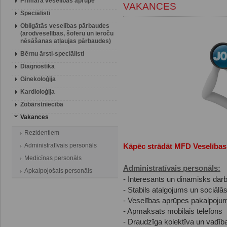
Primārā veselības aprūpe
VAKANCES
Speciālisti
Obligātās veselības pārbaudes
(arodveselības, šoferu un ieroču
nēsāšanas atļaujas pārbaudes)
Bērnu ārsti-speciālisti
Diagnostika
Ginekoloģija
Kardioloģija
Zobārstniecība
Vakances
Rezidentiem
Administratīvais personāls
Kāpēc strādāt MFD Veselības
Medicīnas personāls
Administratīvais personāls:
Apkalpojošais personāls
- Interesants un dinamisks da
- Stabils atalgojums un sociālās
- Veselības aprūpes pakalpojumi
- Apmaksāts mobilais telefons
- Draudzīga kolektīva un vadība