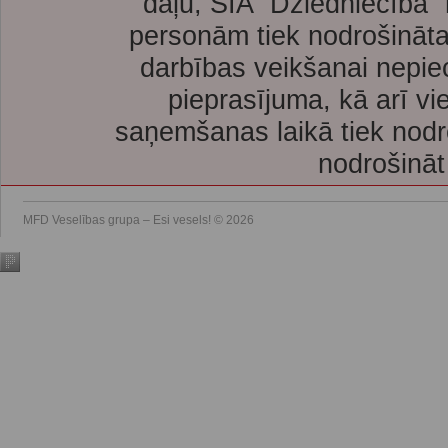
daļu, SIA “Dziedniecība”
personām tiek nodrošināta
darbības veikšanai nepie
pieprasījuma, kā arī vi
saņemšanas laikā tiek nodr
nodrošināt
MFD Veselības grupa – Esi vesels! © 2026