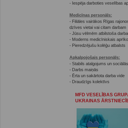
- Iespēja darboties veselības a
Medicīnas personāls:
- Filiāles vairākos Rīgas rajono
dzīves vietai vai citam darbam
- Jūsu vēlmēm atbilstoša darba
- Moderns medicīniskais aprīko
- Pieredzējušu kolēģu atbalsts
Apkalpojošais personāls:
- Stabils atalgojums un sociālās
- Darbs maiņās
- Ērta un sakārtota darba vide
- Draudzīgs kolektīvs
MFD VESELĪBAS GRUP
UKRAINAS ĀRSTNIEC