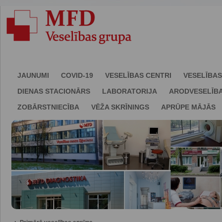
JAUNUMI
COVID-19
VESELĪBAS CENTRI
VESELĪBAS
DIENAS STACIONĀRS
LABORATORIJA
ARODVESELĪB
ZOBĀRSTNIECĪBA
VĒŽA SKRĪNINGS
APRŪPE MĀJĀS