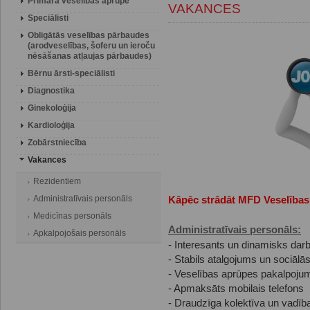
Primārā veselības aprūpe
VAKANCES
Speciālisti
Obligātās veselības pārbaudes
(arodveselības, šoferu un ieroču
nēsāšanas atļaujas pārbaudes)
Bērnu ārsti-speciālisti
Diagnostika
Ginekoloģija
Kardioloģija
Zobārstniecība
Vakances
Rezidentiem
Administratīvais personāls
Kāpēc strādāt MFD Veselības
Medicīnas personāls
Administratīvais personāls:
Apkalpojošais personāls
- Interesants un dinamisks da
- Stabils atalgojums un sociālās
- Veselības aprūpes pakalpojumi
- Apmaksāts mobilais telefons
- Draudzīga kolektīva un vadība