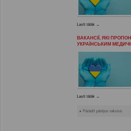
Lasīt tālāk →
ВАКАНСІЇ, ЯКІ ПРОП
УКРАЇНСЬКИМ МЕДИЧ
Lasīt tālāk →
Pārādīt pārējos rakstus