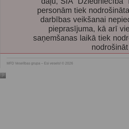
daļu, SIA “Dziedniecība”
personām tiek nodrošināta
darbības veikšanai nepie
pieprasījuma, kā arī vi
saņemšanas laikā tiek nodr
nodrošināt
MFD Veselības grupa – Esi vesels! © 2026