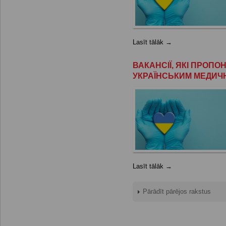
Lasīt tālāk →
ВАКАНСІЇ, ЯКІ ПРОП
УКРАЇНСЬКИМ МЕДИЧ
Lasīt tālāk →
Pārādīt pārējos rakstus