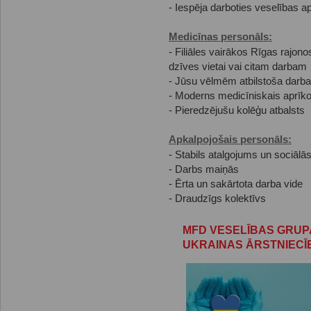
- Iespēja darboties veselības a
Medicīnas personāls:
- Filiāles vairākos Rīgas rajono
dzīves vietai vai citam darbam
- Jūsu vēlmēm atbilstoša darba
- Moderns medicīniskais aprīko
- Pieredzējušu kolēģu atbalsts
Apkalpojošais personāls:
- Stabils atalgojums un sociālās
- Darbs maiņās
- Ērta un sakārtota darba vide
- Draudzīgs kolektīvs
MFD VESELĪBAS GRUP
UKRAINAS ĀRSTNIEC