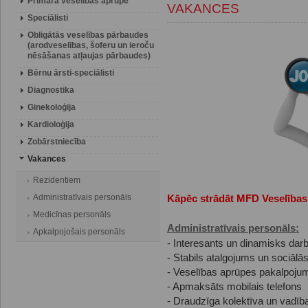
Primārā veselības aprūpe
VAKANCES
Speciālisti
Obligātās veselības pārbaudes
(arodveselības, šoferu un ieroču
nēsāšanas atļaujas pārbaudes)
Bērnu ārsti-speciālisti
Diagnostika
Ginekoloģija
Kardioloģija
Zobārstniecība
Vakances
Rezidentiem
Administratīvais personāls
Kāpēc strādāt MFD Veselības
Medicīnas personāls
Administratīvais personāls:
Apkalpojošais personāls
- Interesants un dinamisks da
- Stabils atalgojums un sociālās
- Veselības aprūpes pakalpojumi
- Apmaksāts mobilais telefons
- Draudzīga kolektīva un vadība