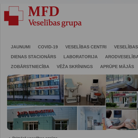
JAUNUMI
COVID-19
VESELĪBAS CENTRI
VESELĪBAS
DIENAS STACIONĀRS
LABORATORIJA
ARODVESELĪB
ZOBĀRSTNIECĪBA
VĒŽA SKRĪNINGS
APRŪPE MĀJĀS