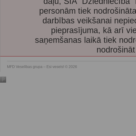
daļu, SIA “Dziedniecība”
personām tiek nodrošināta
darbības veikšanai nepie
pieprasījuma, kā arī vi
saņemšanas laikā tiek nodr
nodrošināt
MFD Veselības grupa – Esi vesels! © 2026