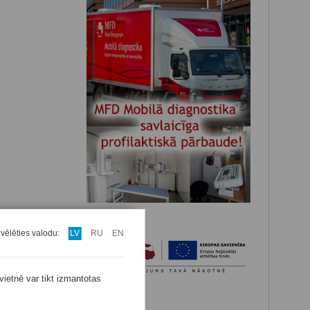
zvēlēties valodu:
LV
RU
EN
vietnē var tikt izmantotas