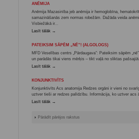
ANĒMIJA
Anēmija Mazasinība jeb anēmija ir hemoglobīna, hematokrīta
samazināšanās zem normas robežām. Dažāda veida anēmijas
Visbiežākā ir...
Lasīt tālāk →
PATEIKSIM SĀPĒM „NĒ”! (ALGOLOGS)
MFD Veselības centrs „Pārdaugava”: Pateiksim sāpēm „nē”!
un parādās tikai viens mērķis – tikt vaļā no sliktas pašsajūta
Lasīt tālāk →
KONJUNKTIVĪTS
Konjunktivīts Acs anatomija Redzes orgāni ir vieni no svar
uztver tieši ar redzes palīdzību. Informācija, ko uztver acs
Lasīt tālāk →
Pārādīt pārējos rakstus