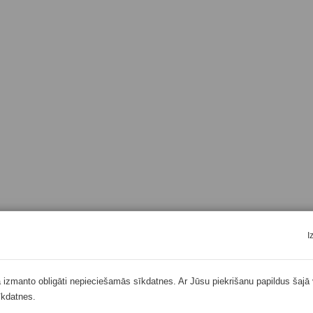
I
ā izmanto obligāti nepieciešamās sīkdatnes. Ar Jūsu piekrišanu papildus šajā 
īkdatnes.