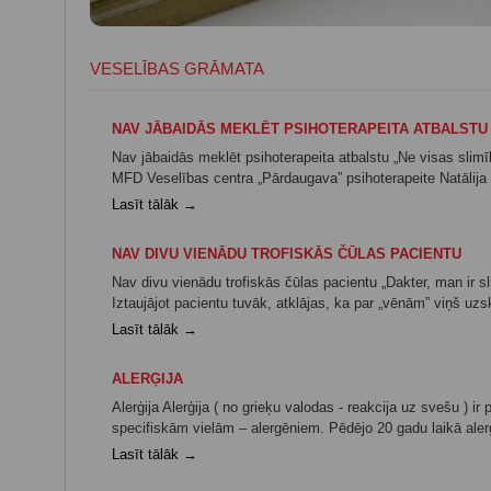
VESELĪBAS GRĀMATA
NAV JĀBAIDĀS MEKLĒT PSIHOTERAPEITA ATBALSTU
Nav jābaidās meklēt psihoterapeita atbalstu „Ne visas slim
MFD Veselības centra „Pārdaugava” psihoterapeite Natālija Vo
Lasīt tālāk →
NAV DIVU VIENĀDU TROFISKĀS ČŪLAS PACIENTU
Nav divu vienādu trofiskās čūlas pacientu „Dakter, man ir s
Iztaujājot pacientu tuvāk, atklājas, ka par „vēnām” viņš uz
Lasīt tālāk →
ALERĢIJA
Alerģija Alerģija ( no grieķu valodas - reakcija uz svešu ) i
specifiskām vielām – alergēniem. Pēdējo 20 gadu laikā alerģi
Lasīt tālāk →