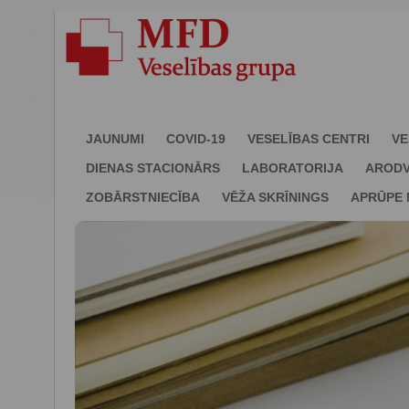
JAUNUMI
COVID-19
VESELĪBAS CENTRI
VE
DIENAS STACIONĀRS
LABORATORIJA
ARODV
ZOBĀRSTNIECĪBA
VĒŽA SKRĪNINGS
APRŪPE