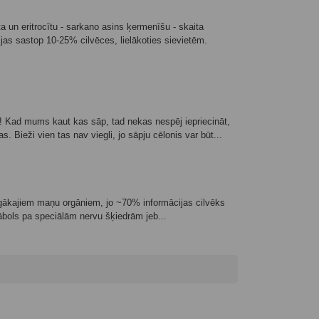
 un eritrocītu - sarkano asins ķermenīšu - skaita
 sastop 10-25% cilvēces, lielākoties sievietēm.
 Kad mums kaut kas sāp, tad nekas nespēj iepriecināt,
s. Bieži vien tas nav viegli, jo sāpju cēlonis var būt...
īgākajiem maņu orgāniem, jo ~70% informācijas cilvēks
 ābols pa speciālām nervu šķiedrām jeb...