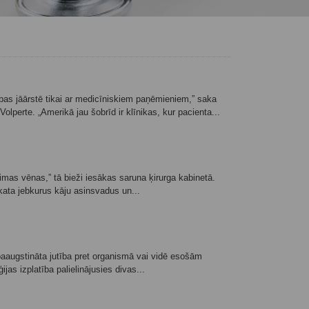
ības jāārstē tikai ar medicīniskiem paņēmieniem,” saka
lperte. „Amerikā jau šobrīd ir klīnikas, kur pacienta...
limas vēnas,” tā bieži iesākas saruna ķirurga kabinetā.
skata jebkurus kāju asinsvadus un...
r paaugstināta jutība pret organismā vai vidē esošām
jas izplatība palielinājusies divas...