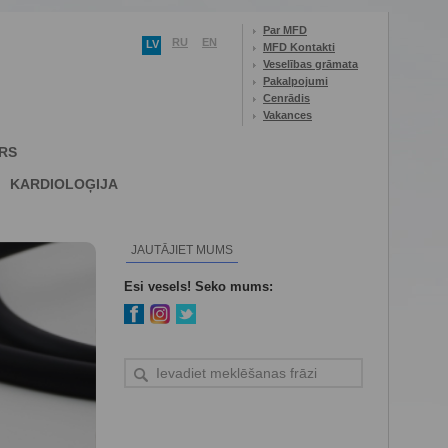
Par MFD
RU
EN
LV
MFD Kontakti
Veselības grāmata
Pakalpojumi
Cenrādis
Vakances
RS
KARDIOLOĢIJA
JAUTĀJIET MUMS
Esi vesels! Seko mums: