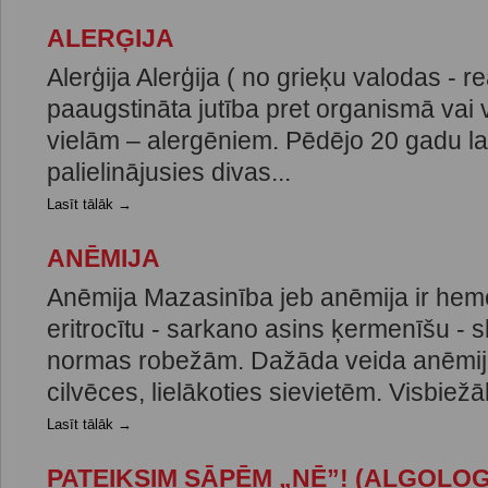
ALERĢIJA
Alerģija Alerģija ( no grieķu valodas - re
paaugstināta jutība pret organismā vai
vielām – alergēniem. Pēdējo 20 gadu lai
palielinājusies divas...
Lasīt tālāk →
ANĒMIJA
Anēmija Mazasinība jeb anēmija ir hem
eritrocītu - sarkano asins ķermenīšu -
normas robežām. Dažāda veida anēmij
cilvēces, lielākoties sievietēm. Visbiežāk
Lasīt tālāk →
PATEIKSIM SĀPĒM „NĒ”! (ALGOLOG