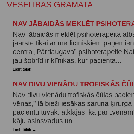
VESELĪBAS GRĀMATA
NAV JĀBAIDĀS MEKLĒT PSIHOTER
Nav jābaidās meklēt psihoterapeita atba
jāārstē tikai ar medicīniskiem paņēmi
centra „Pārdaugava” psihoterapeite Nat
jau šobrīd ir klīnikas, kur pacienta...
Lasīt tālāk →
NAV DIVU VIENĀDU TROFISKĀS ČŪ
Nav divu vienādu trofiskās čūlas pacien
vēnas,” tā bieži iesākas saruna ķirurga 
pacientu tuvāk, atklājas, ka par „vēnām
kāju asinsvadus un...
Lasīt tālāk →