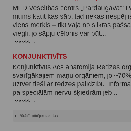
MFD Veselības centrs „Pārdaugava”: P
mums kaut kas sāp, tad nekas nespēj ie
viens mērķis – tikt vaļā no sliktas pašsa
viegli, jo sāpju cēlonis var būt...
Lasīt tālāk →
KONJUNKTIVĪTS
Konjunktivīts Acs anatomija Redzes orgā
svarīgākajiem maņu orgāniem, jo ~70% 
uztver tieši ar redzes palīdzību. Inform
pa speciālām nervu šķiedrām jeb...
Lasīt tālāk →
Pārādīt pārējos rakstus