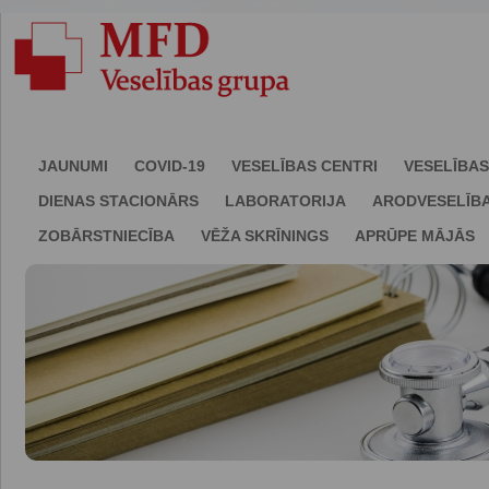
JAUNUMI
COVID-19
VESELĪBAS CENTRI
VESELĪBAS
DIENAS STACIONĀRS
LABORATORIJA
ARODVESELĪB
ZOBĀRSTNIECĪBA
VĒŽA SKRĪNINGS
APRŪPE MĀJĀS