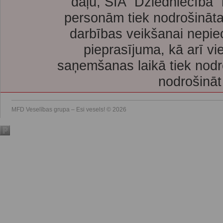
daļu, SIA “Dziedniecība”
personām tiek nodrošināta
darbības veikšanai nepie
pieprasījuma, kā arī vi
saņemšanas laikā tiek nodr
nodrošināt
MFD Veselības grupa – Esi vesels! © 2026