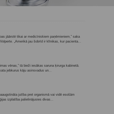
ības jāārstē tikai ar medicīniskiem paņēmieniem,” saka
lperte. „Amerikā jau šobrīd ir klīnikas, kur pacienta...
limas vēnas,” tā bieži iesākas saruna ķirurga kabinetā.
skata jebkurus kāju asinsvadus un...
r paaugstināta jutība pret organismā vai vidē esošām
jas izplatība palielinājusies divas...