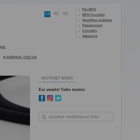
Par MFD
RU
EN
LV
MFD Kontakti
Veselības grāmata
Pakalpojumi
Cenrādis
Vakances
RS
KARDIOLOĢIJA
JAUTĀJIET MUMS
Esi vesels! Seko mums: