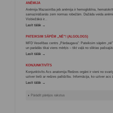
ANĒMIJA
Anēmija Mazasinība jeb anēmija ir hemoglobīna, hematokrīta
samazināšanās zem normas robežām. Dažāda veida anēmijas
Visbiežākā ir...
Lasīt tālāk →
PATEIKSIM SĀPĒM „NĒ”! (ALGOLOGS)
MFD Veselības centrs „Pārdaugava”: Pateiksim sāpēm „nē”!
un parādās tikai viens mērķis – tikt vaļā no sliktas pašsajūta
Lasīt tālāk →
KONJUNKTIVĪTS
Konjunktivīts Acs anatomija Redzes orgāni ir vieni no svar
uztver tieši ar redzes palīdzību. Informācija, ko uztver acs
Lasīt tālāk →
Pārādīt pārējos rakstus