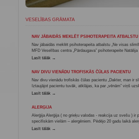
VESELĪBAS GRĀMATA
NAV JĀBAIDĀS MEKLĒT PSIHOTERAPEITA ATBALSTU
Nav jābaidās meklēt psihoterapeita atbalstu „Ne visas slim
MFD Veselības centra „Pārdaugava” psihoterapeite Natālija Vo
Lasīt tālāk →
NAV DIVU VIENĀDU TROFISKĀS ČŪLAS PACIENTU
Nav divu vienādu trofiskās čūlas pacientu „Dakter, man ir s
Iztaujājot pacientu tuvāk, atklājas, ka par „vēnām” viņš uz
Lasīt tālāk →
ALERĢIJA
Alerģija Alerģija ( no grieķu valodas - reakcija uz svešu ) i
specifiskām vielām – alergēniem. Pēdējo 20 gadu laikā alerģi
Lasīt tālāk →