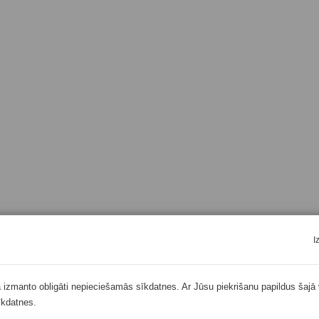
I
ā izmanto obligāti nepieciešamās sīkdatnes. Ar Jūsu piekrišanu papildus šajā 
īkdatnes.