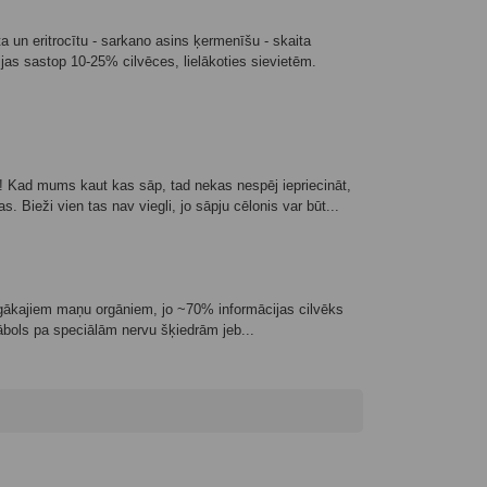
 un eritrocītu - sarkano asins ķermenīšu - skaita
 sastop 10-25% cilvēces, lielākoties sievietēm.
 Kad mums kaut kas sāp, tad nekas nespēj iepriecināt,
s. Bieži vien tas nav viegli, jo sāpju cēlonis var būt...
īgākajiem maņu orgāniem, jo ~70% informācijas cilvēks
 ābols pa speciālām nervu šķiedrām jeb...