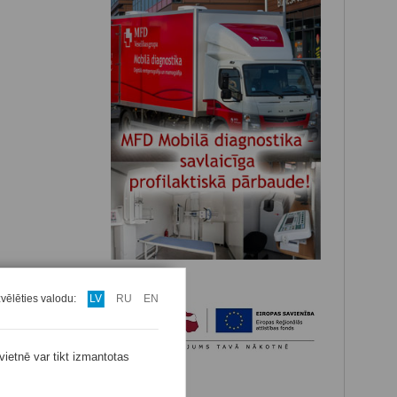
zvēlēties valodu:
LV
RU
EN
vietnē var tikt izmantotas