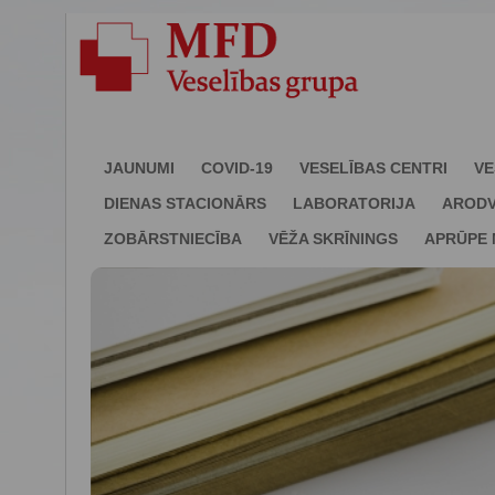
JAUNUMI
COVID-19
VESELĪBAS CENTRI
VE
DIENAS STACIONĀRS
LABORATORIJA
ARODV
ZOBĀRSTNIECĪBA
VĒŽA SKRĪNINGS
APRŪPE