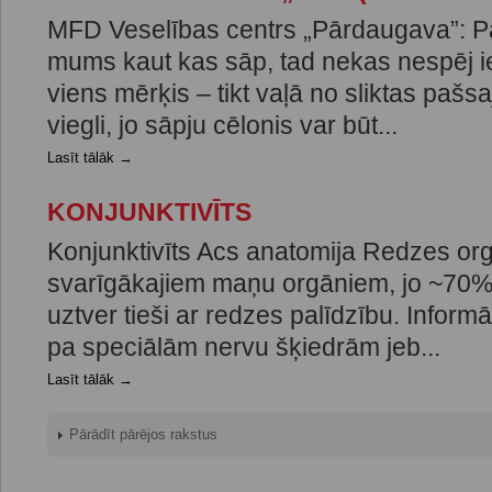
MFD Veselības centrs „Pārdaugava”: P
mums kaut kas sāp, tad nekas nespēj ie
viens mērķis – tikt vaļā no sliktas pašsa
viegli, jo sāpju cēlonis var būt...
Lasīt tālāk →
KONJUNKTIVĪTS
Konjunktivīts Acs anatomija Redzes orgā
svarīgākajiem maņu orgāniem, jo ~70% 
uztver tieši ar redzes palīdzību. Inform
pa speciālām nervu šķiedrām jeb...
Lasīt tālāk →
Pārādīt pārējos rakstus