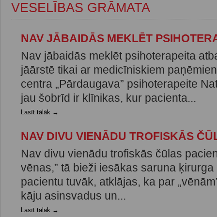
VESELĪBAS GRĀMATA
NAV JĀBAIDĀS MEKLĒT PSIHOTER
Nav jābaidās meklēt psihoterapeita atba
jāārstē tikai ar medicīniskiem paņēmi
centra „Pārdaugava” psihoterapeite Nat
jau šobrīd ir klīnikas, kur pacienta...
Lasīt tālāk →
NAV DIVU VIENĀDU TROFISKĀS ČŪ
Nav divu vienādu trofiskās čūlas pacien
vēnas,” tā bieži iesākas saruna ķirurga 
pacientu tuvāk, atklājas, ka par „vēnām
kāju asinsvadus un...
Lasīt tālāk →