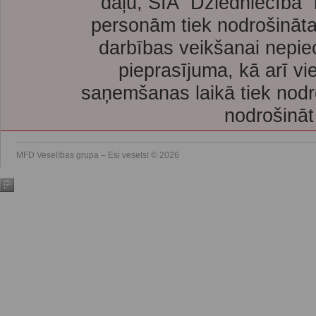
daļu, SIA “Dziedniecība”
personām tiek nodrošināta
darbības veikšanai nepie
pieprasījuma, kā arī vi
saņemšanas laikā tiek nodr
nodrošināt
MFD Veselības grupa – Esi vesels! © 2026