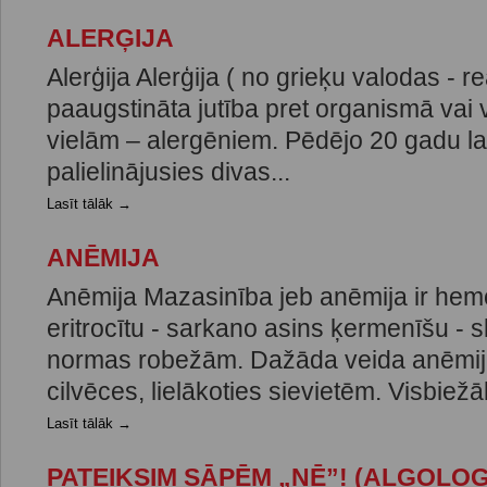
ALERĢIJA
Alerģija Alerģija ( no grieķu valodas - re
paaugstināta jutība pret organismā vai
vielām – alergēniem. Pēdējo 20 gadu lai
palielinājusies divas...
Lasīt tālāk →
ANĒMIJA
Anēmija Mazasinība jeb anēmija ir hem
eritrocītu - sarkano asins ķermenīšu -
normas robežām. Dažāda veida anēmij
cilvēces, lielākoties sievietēm. Visbiežāk
Lasīt tālāk →
PATEIKSIM SĀPĒM „NĒ”! (ALGOLOG