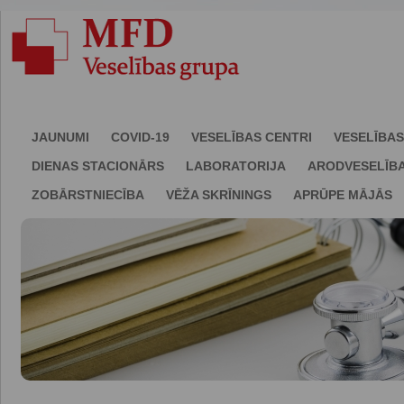
JAUNUMI
COVID-19
VESELĪBAS CENTRI
VESELĪBAS
DIENAS STACIONĀRS
LABORATORIJA
ARODVESELĪB
ZOBĀRSTNIECĪBA
VĒŽA SKRĪNINGS
APRŪPE MĀJĀS