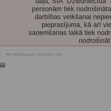
daļu, SIA “Dziedniecība”
personām tiek nodrošināta
darbības veikšanai nepie
pieprasījuma, kā arī vi
saņemšanas laikā tiek nodr
nodrošināt
MFD Veselības grupa – Esi vesels! © 2026