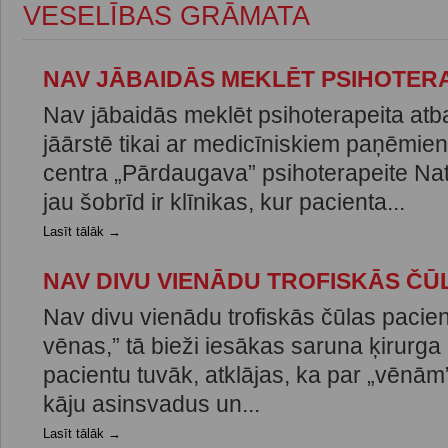
VESELĪBAS GRĀMATA
NAV JĀBAIDĀS MEKLĒT PSIHOTER
Nav jābaidās meklēt psihoterapeita atba
jāārstē tikai ar medicīniskiem paņēmi
centra „Pārdaugava” psihoterapeite Nat
jau šobrīd ir klīnikas, kur pacienta...
Lasīt tālāk →
NAV DIVU VIENĀDU TROFISKĀS ČŪ
Nav divu vienādu trofiskās čūlas pacien
vēnas,” tā bieži iesākas saruna ķirurga 
pacientu tuvāk, atklājas, ka par „vēnām
kāju asinsvadus un...
Lasīt tālāk →