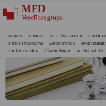
JAUNUMI
COVID-19
VESELĪBAS CENTRI
VESELĪBAS
DIENAS STACIONĀRS
LABORATORIJA
ARODVESELĪB
ZOBĀRSTNIECĪBA
VĒŽA SKRĪNINGS
APRŪPE MĀJĀS