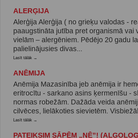
ALERĢIJA
Alerģija Alerģija ( no grieķu valodas - re
paaugstināta jutība pret organismā vai
vielām – alergēniem. Pēdējo 20 gadu lai
palielinājusies divas...
Lasīt tālāk →
ANĒMIJA
Anēmija Mazasinība jeb anēmija ir hem
eritrocītu - sarkano asins ķermenīšu -
normas robežām. Dažāda veida anēmij
cilvēces, lielākoties sievietēm. Visbiežāk
Lasīt tālāk →
PATEIKSIM SĀPĒM „NĒ”! (ALGOLOG