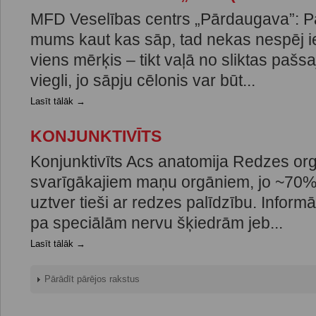
MFD Veselības centrs „Pārdaugava”: P
mums kaut kas sāp, tad nekas nespēj ie
viens mērķis – tikt vaļā no sliktas pašsa
viegli, jo sāpju cēlonis var būt...
Lasīt tālāk →
KONJUNKTIVĪTS
Konjunktivīts Acs anatomija Redzes orgā
svarīgākajiem maņu orgāniem, jo ~70% 
uztver tieši ar redzes palīdzību. Inform
pa speciālām nervu šķiedrām jeb...
Lasīt tālāk →
Pārādīt pārējos rakstus