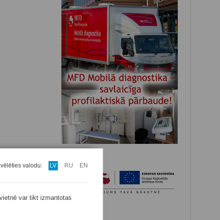
zvēlēties valodu:
LV
RU
EN
vietnē var tikt izmantotas