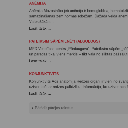
ANĒMIJA
Anēmija Mazasinība jeb anēmija ir hemoglobīna, hematokrīta
samazināšanās zem normas robežām. Dažāda veida anēmijas
Visbiežākā ir...
Lasīt tālāk →
PATEIKSIM SĀPĒM „NĒ”! (ALGOLOGS)
MFD Veselības centrs „Pārdaugava”: Pateiksim sāpēm „nē”!
un parādās tikai viens mērķis – tikt vaļā no sliktas pašsajūta
Lasīt tālāk →
KONJUNKTIVĪTS
Konjunktivīts Acs anatomija Redzes orgāni ir vieni no svar
uztver tieši ar redzes palīdzību. Informācija, ko uztver acs
Lasīt tālāk →
Pārādīt pārējos rakstus