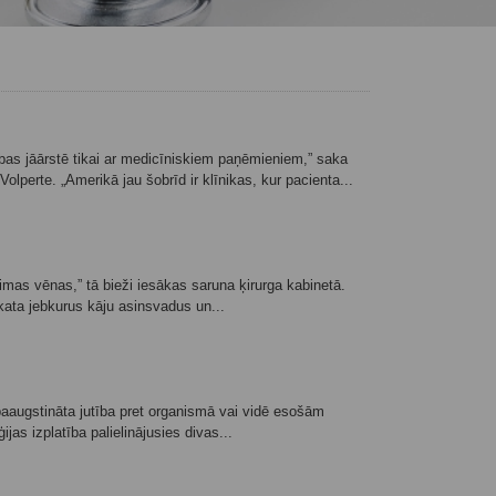
ības jāārstē tikai ar medicīniskiem paņēmieniem,” saka
lperte. „Amerikā jau šobrīd ir klīnikas, kur pacienta...
limas vēnas,” tā bieži iesākas saruna ķirurga kabinetā.
skata jebkurus kāju asinsvadus un...
r paaugstināta jutība pret organismā vai vidē esošām
jas izplatība palielinājusies divas...