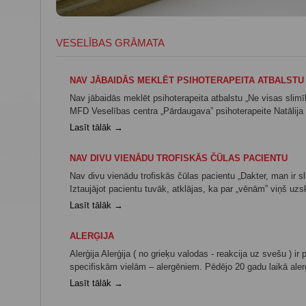
VESELĪBAS GRĀMATA
NAV JĀBAIDĀS MEKLĒT PSIHOTERAPEITA ATBALSTU
Nav jābaidās meklēt psihoterapeita atbalstu „Ne visas slim
MFD Veselības centra „Pārdaugava” psihoterapeite Natālija Vo
Lasīt tālāk →
NAV DIVU VIENĀDU TROFISKĀS ČŪLAS PACIENTU
Nav divu vienādu trofiskās čūlas pacientu „Dakter, man ir s
Iztaujājot pacientu tuvāk, atklājas, ka par „vēnām” viņš uz
Lasīt tālāk →
ALERĢIJA
Alerģija Alerģija ( no grieķu valodas - reakcija uz svešu ) i
specifiskām vielām – alergēniem. Pēdējo 20 gadu laikā alerģi
Lasīt tālāk →