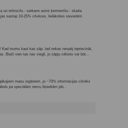
 un eritrocītu - sarkano asins ķermenīšu - skaita
 sastop 10-25% cilvēces, lielākoties sievietēm.
 Kad mums kaut kas sāp, tad nekas nespēj iepriecināt,
s. Bieži vien tas nav viegli, jo sāpju cēlonis var būt...
īgākajiem maņu orgāniem, jo ~70% informācijas cilvēks
 ābols pa speciālām nervu šķiedrām jeb...