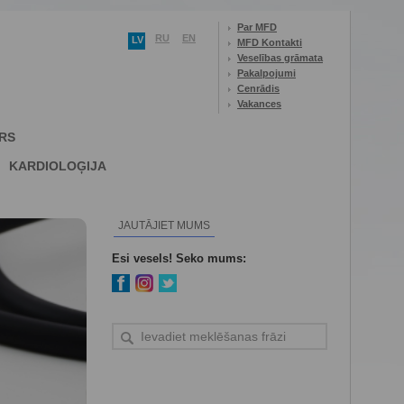
Par MFD
RU
EN
LV
MFD Kontakti
Veselības grāmata
Pakalpojumi
Cenrādis
Vakances
RS
KARDIOLOĢIJA
JAUTĀJIET MUMS
Esi vesels! Seko mums: