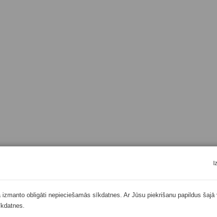
I
ā izmanto obligāti nepieciešamās sīkdatnes. Ar Jūsu piekrišanu papildus šajā 
īkdatnes.