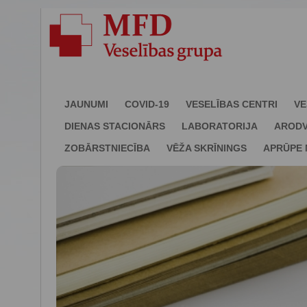
JAUNUMI
COVID-19
VESELĪBAS CENTRI
VE
DIENAS STACIONĀRS
LABORATORIJA
ARODV
ZOBĀRSTNIECĪBA
VĒŽA SKRĪNINGS
APRŪPE