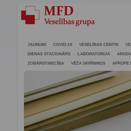
JAUNUMI
COVID-19
VESELĪBAS CENTRI
VE
DIENAS STACIONĀRS
LABORATORIJA
ARODV
ZOBĀRSTNIECĪBA
VĒŽA SKRĪNINGS
APRŪPE