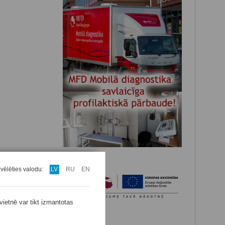
zvēlēties valodu:
LV
RU
EN
vietnē var tikt izmantotas