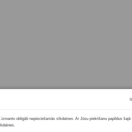
I
ā izmanto obligāti nepieciešamās sīkdatnes. Ar Jūsu piekrišanu papildus šajā 
īkdatnes.