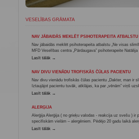
VESELĪBAS GRĀMATA
NAV JĀBAIDĀS MEKLĒT PSIHOTERAPEITA ATBALSTU
Nav jābaidās meklēt psihoterapeita atbalstu „Ne visas slim
MFD Veselības centra „Pārdaugava” psihoterapeite Natālija Vo
Lasīt tālāk →
NAV DIVU VIENĀDU TROFISKĀS ČŪLAS PACIENTU
Nav divu vienādu trofiskās čūlas pacientu „Dakter, man ir s
Iztaujājot pacientu tuvāk, atklājas, ka par „vēnām” viņš uz
Lasīt tālāk →
ALERĢIJA
Alerģija Alerģija ( no grieķu valodas - reakcija uz svešu ) i
specifiskām vielām – alergēniem. Pēdējo 20 gadu laikā alerģi
Lasīt tālāk →