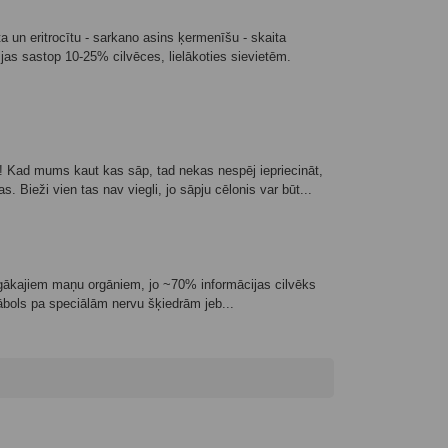
 un eritrocītu - sarkano asins ķermenīšu - skaita
 sastop 10-25% cilvēces, lielākoties sievietēm.
 Kad mums kaut kas sāp, tad nekas nespēj iepriecināt,
s. Bieži vien tas nav viegli, jo sāpju cēlonis var būt...
īgākajiem maņu orgāniem, jo ~70% informācijas cilvēks
 ābols pa speciālām nervu šķiedrām jeb...