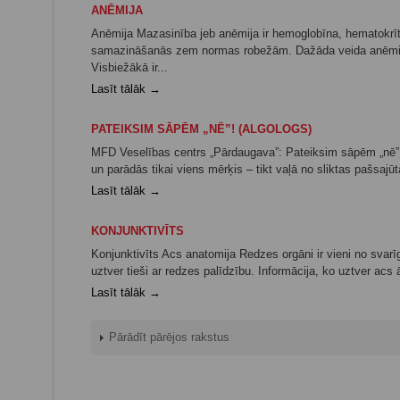
ANĒMIJA
Anēmija Mazasinība jeb anēmija ir hemoglobīna, hematokrīta
samazināšanās zem normas robežām. Dažāda veida anēmijas
Visbiežākā ir...
Lasīt tālāk →
PATEIKSIM SĀPĒM „NĒ”! (ALGOLOGS)
MFD Veselības centrs „Pārdaugava”: Pateiksim sāpēm „nē”!
un parādās tikai viens mērķis – tikt vaļā no sliktas pašsajūta
Lasīt tālāk →
KONJUNKTIVĪTS
Konjunktivīts Acs anatomija Redzes orgāni ir vieni no svar
uztver tieši ar redzes palīdzību. Informācija, ko uztver acs
Lasīt tālāk →
Pārādīt pārējos rakstus