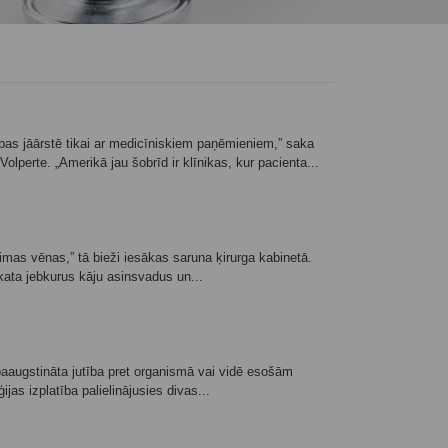
ības jāārstē tikai ar medicīniskiem paņēmieniem,” saka
lperte. „Amerikā jau šobrīd ir klīnikas, kur pacienta...
limas vēnas,” tā bieži iesākas saruna ķirurga kabinetā.
skata jebkurus kāju asinsvadus un...
r paaugstināta jutība pret organismā vai vidē esošām
jas izplatība palielinājusies divas...