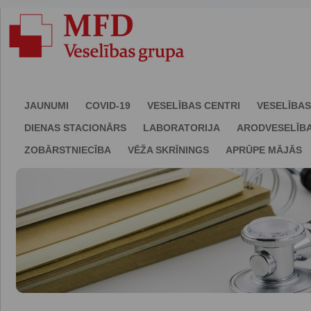
JAUNUMI
COVID-19
VESELĪBAS CENTRI
VESELĪBAS
DIENAS STACIONĀRS
LABORATORIJA
ARODVESELĪB
ZOBĀRSTNIECĪBA
VĒŽA SKRĪNINGS
APRŪPE MĀJĀS