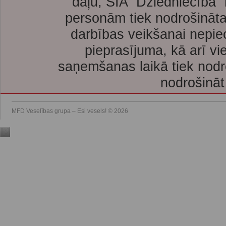
daļu, SIA “Dziedniecība”
personām tiek nodrošināta
darbības veikšanai nepie
pieprasījuma, kā arī vi
saņemšanas laikā tiek nodr
nodrošināt
MFD Veselības grupa – Esi vesels! © 2026