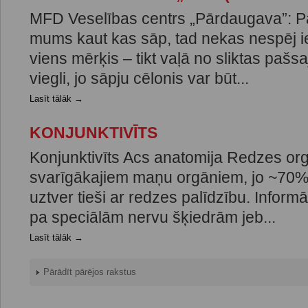
MFD Veselības centrs „Pārdaugava”: P
mums kaut kas sāp, tad nekas nespēj ie
viens mērķis – tikt vaļā no sliktas pašsa
viegli, jo sāpju cēlonis var būt...
Lasīt tālāk →
KONJUNKTIVĪTS
Konjunktivīts Acs anatomija Redzes orgā
svarīgākajiem maņu orgāniem, jo ~70% 
uztver tieši ar redzes palīdzību. Inform
pa speciālām nervu šķiedrām jeb...
Lasīt tālāk →
Pārādīt pārējos rakstus