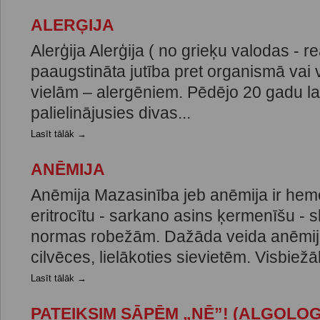
ALERĢIJA
Alerģija Alerģija ( no grieķu valodas - re
paaugstināta jutība pret organismā vai
vielām – alergēniem. Pēdējo 20 gadu lai
palielinājusies divas...
Lasīt tālāk →
ANĒMIJA
Anēmija Mazasinība jeb anēmija ir hem
eritrocītu - sarkano asins ķermenīšu -
normas robežām. Dažāda veida anēmij
cilvēces, lielākoties sievietēm. Visbiežāk
Lasīt tālāk →
PATEIKSIM SĀPĒM „NĒ”! (ALGOLOG