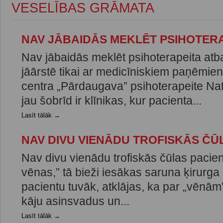
VESELĪBAS GRĀMATA
NAV JĀBAIDĀS MEKLĒT PSIHOTER
Nav jābaidās meklēt psihoterapeita atba
jāārstē tikai ar medicīniskiem paņēmi
centra „Pārdaugava” psihoterapeite Nat
jau šobrīd ir klīnikas, kur pacienta...
Lasīt tālāk →
NAV DIVU VIENĀDU TROFISKĀS ČŪ
Nav divu vienādu trofiskās čūlas pacien
vēnas,” tā bieži iesākas saruna ķirurga 
pacientu tuvāk, atklājas, ka par „vēnām
kāju asinsvadus un...
Lasīt tālāk →