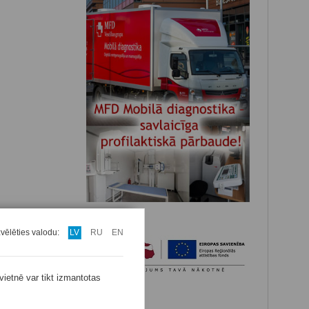
zvēlēties valodu:
LV
RU
EN
vietnē var tikt izmantotas