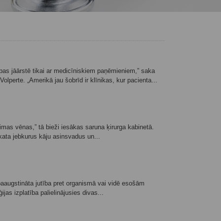
ības jāārstē tikai ar medicīniskiem paņēmieniem,” saka
lperte. „Amerikā jau šobrīd ir klīnikas, kur pacienta...
limas vēnas,” tā bieži iesākas saruna ķirurga kabinetā.
skata jebkurus kāju asinsvadus un...
r paaugstināta jutība pret organismā vai vidē esošām
jas izplatība palielinājusies divas...