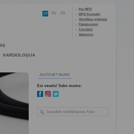
Par MFD
RU
EN
LV
MFD Kontakti
Veselības grāmata
Pakalpojumi
Cenrādis
Vakances
RS
KARDIOLOĢIJA
JAUTĀJIET MUMS
Esi vesels! Seko mums: