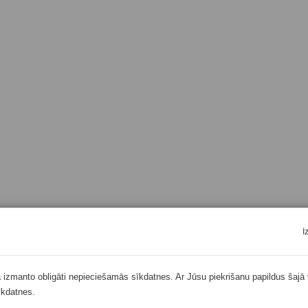
I
ā izmanto obligāti nepieciešamās sīkdatnes. Ar Jūsu piekrišanu papildus šajā 
īkdatnes.