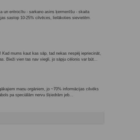
 un eritrocītu - sarkano asins ķermenīšu - skaita
 sastop 10-25% cilvēces, lielākoties sievietēm.
 Kad mums kaut kas sāp, tad nekas nespēj iepriecināt,
s. Bieži vien tas nav viegli, jo sāpju cēlonis var būt...
īgākajiem maņu orgāniem, jo ~70% informācijas cilvēks
 ābols pa speciālām nervu šķiedrām jeb...