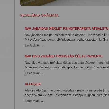
VESELĪBAS GRĀMATA
NAV JĀBAIDĀS MEKLĒT PSIHOTERAPEITA ATBALSTU
Nav jābaidās meklēt psihoterapeita atbalstu „Ne visas slim
MFD Veselības centra „Pārdaugava” psihoterapeite Natālija Vo
Lasīt tālāk →
NAV DIVU VIENĀDU TROFISKĀS ČŪLAS PACIENTU
Nav divu vienādu trofiskās čūlas pacientu „Dakter, man ir s
Iztaujājot pacientu tuvāk, atklājas, ka par „vēnām” viņš uz
Lasīt tālāk →
ALERĢIJA
Alerģija Alerģija ( no grieķu valodas - reakcija uz svešu ) i
specifiskām vielām – alergēniem. Pēdējo 20 gadu laikā alerģi
Lasīt tālāk →