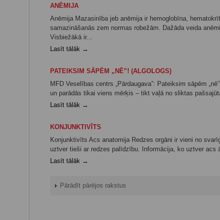
ANĒMIJA
Anēmija Mazasinība jeb anēmija ir hemoglobīna, hematokrīta
samazināšanās zem normas robežām. Dažāda veida anēmijas
Visbiežākā ir...
Lasīt tālāk →
PATEIKSIM SĀPĒM „NĒ”! (ALGOLOGS)
MFD Veselības centrs „Pārdaugava”: Pateiksim sāpēm „nē”!
un parādās tikai viens mērķis – tikt vaļā no sliktas pašsajūta
Lasīt tālāk →
KONJUNKTIVĪTS
Konjunktivīts Acs anatomija Redzes orgāni ir vieni no svar
uztver tieši ar redzes palīdzību. Informācija, ko uztver acs
Lasīt tālāk →
Pārādīt pārējos rakstus