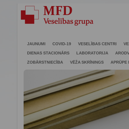
JAUNUMI
COVID-19
VESELĪBAS CENTRI
VE
DIENAS STACIONĀRS
LABORATORIJA
ARODV
ZOBĀRSTNIECĪBA
VĒŽA SKRĪNINGS
APRŪPE