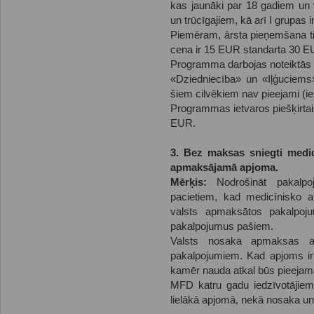
kas jaunāki par 18 gadiem un
un trūcīgajiem, kā arī I grupas 
Piemēram, ārsta pieņemšana tie
cena ir 15 EUR standarta 30 EU
Programma darbojas noteiktās 
«Dziedniecība» un «Iļģuciems
šiem cilvēkiem nav pieejami (ie
Programmas ietvaros piešķirtai
EUR.
3. Bez maksas sniegti medicī
apmaksājamā apjoma.
Mērķis:
Nodrošināt pakalpoj
pacietiem, kad medicīnisko a
valsts apmaksātos pakalpo
pakalpojumus pašiem.
Valsts nosaka apmaksas ap
pakalpojumiem. Kad apjoms ir i
kamēr nauda atkal būs pieejam
MFD katru gadu iedzīvotājie
lielākā apjomā, nekā nosaka u