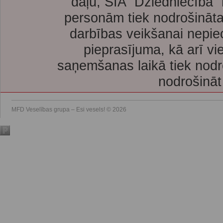
daļu, SIA “Dziedniecība”
personām tiek nodrošināta
darbības veikšanai nepie
pieprasījuma, kā arī vi
saņemšanas laikā tiek nodr
nodrošināt
MFD Veselības grupa – Esi vesels! © 2026