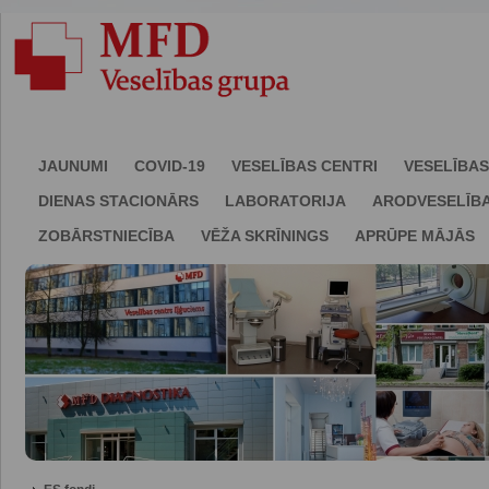
JAUNUMI
COVID-19
VESELĪBAS CENTRI
VESELĪBAS
DIENAS STACIONĀRS
LABORATORIJA
ARODVESELĪB
ZOBĀRSTNIECĪBA
VĒŽA SKRĪNINGS
APRŪPE MĀJĀS