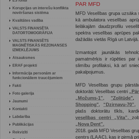
ES fondi
PAR MFD
Korupcijas un interešu konflikta
novēršanas sistēma
MFD Veselības grupa uzsāka 
kā ambulatora veselības aprū
Kvalitātes vadība
lielākajām daudzprofilu vese
VALSTS FINANSĒTA
spektra veselības aprūpes pa
DATORTOMOGRĀFIJA
dažādās vietās Rīgā un Latvijā.
VALSTS FINANSĒTS
MAGNĒTISKĀS REZONANSES
IZMEKLĒJUMS
Izmantojot jaunākās tehno
Atsauksmes
pamatmērķis ir rūpēties par i
slimību profilaksi, kā arī sni
ERAF projekti
pakalpojumus.
Informācija personām ar
funkcionāliem traucējumiem
MFD Veselības grupu pārstāv
Fakti
doktorāti: Veselības centri
„Pār
Foto galerija
„Možums-1”,
"Zolitūde"
Jaunumi
Shopping",
“Dzirnavu-70”,
Kontakti
plašs doktorātu tīkls, kard
Labdarība
veselības centri „Vita”,
zob
„Nova Dent”.
Publikācijas
2018. gadā MFD Veselības grup
Rekvizīti
centrs (LAAC)
, kas ir pirmā pr