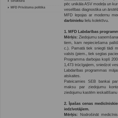
Struktūra
pēc unikāla ASV modeļa un kurā
MFD Privātuma politika
veselības diagnostika un ārstē
MFD lepojas ar modernu med
darbinieku
lielu kolektīvu.
1. MFD Labdarības program
Mērķis:
Ziedojumu saņemšana 
tiem, kam nepieciešama palīdz
c.). Pamatā tiek sniegti tādi
valsts (piem., tiek segtas pacie
Programma darbojas kopš 2008. 
1,473 trūcīgajiem, sniedzot ve
Labdarības programmas mājas l
atskaites.
Pateicamies SEB bankai par š
maksu par ziedojumu kont
ziedojumu kastēm ieskaitīšanu
2. Īpašas cenas medicīniski
iedzīvotājiem.
Mērķis:
Nodrošināt medicīnis