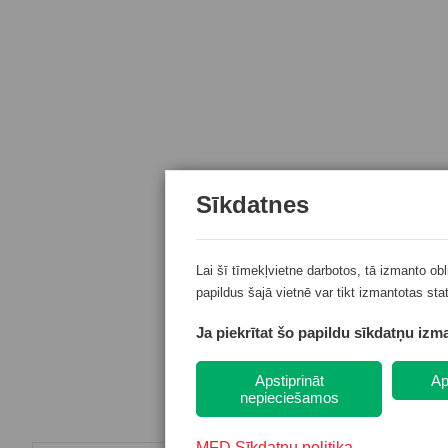
Sīkdatnes
Lai šī tīmekļvietne darbotos, tā izmanto ob
papildus šajā vietnē var tikt izmantotas sta
Ja piekrītat šo papildu sīkdatņu izma
Apstiprināt
Ap
nepieciešamos
→
MFD Sīkdatņu politika