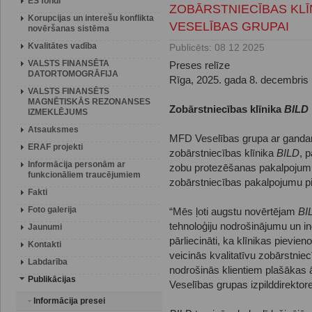
ES fondi
ZOBĀRSTNIECĪBAS KLĪ
Korupcijas un interešu konflikta
VESELĪBAS GRUPAI
novēršanas sistēma
Kvalitātes vadība
Publicēts: 08 12 2025
VALSTS FINANSĒTA
Preses relīze
DATORTOMOGRĀFIJA
Rīga, 2025. gada 8. decembris
VALSTS FINANSĒTS
MAGNĒTISKĀS REZONANSES
Zobārstniecības klīnika
BILD
IZMEKLĒJUMS
Atsauksmes
MFD Veselības grupa ar gandarī
ERAF projekti
zobārstniecības klīnika
BILD
, 
Informācija personām ar
zobu protezēšanas pakalpojumu 
funkcionāliem traucējumiem
zobārstniecības pakalpojumu pi
Fakti
Foto galerija
“Mēs ļoti augstu novērtējam
BI
tehnoloģiju nodrošinājumu un i
Jaunumi
pārliecināti, ka klīnikas pievi
Kontakti
veicinās kvalitatīvu zobārstnie
Labdarība
nodrošinās klientiem plašākas
Publikācijas
Veselības grupas izpilddirektor
Informācija presei