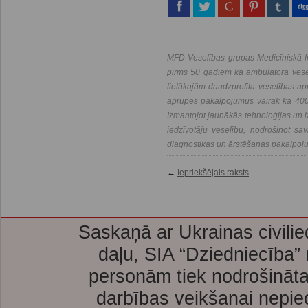
MFD Veselības grupas Medicīniskā fi
pirms 50 gadiem kā ambulatora vesel
lielākajām daudzprofila veselības a
aprūpes pakalpojumus vairāk kā 400 
Izmantojot jaunākās tehnoloģijas un i
iedzīvotāju veselību, nodrošinot savl
diagnostikas un ārstēšanas pakalpoj
←
Iepriekšējais raksts
Saskaņā ar Ukrainas civilie
daļu, SIA “Dziedniecība”
personām tiek nodrošināta
darbības veikšanai nepie