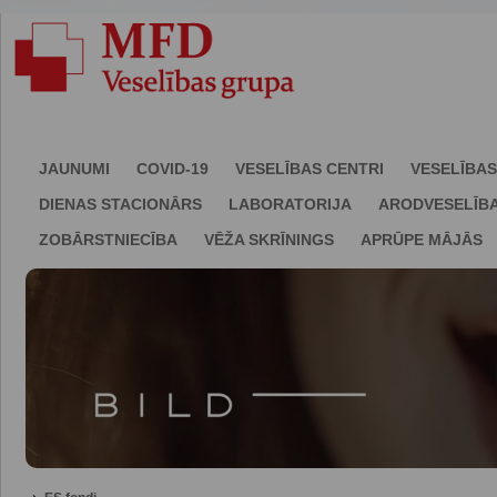
JAUNUMI
COVID-19
VESELĪBAS CENTRI
VESELĪBAS
DIENAS STACIONĀRS
LABORATORIJA
ARODVESELĪB
ZOBĀRSTNIECĪBA
VĒŽA SKRĪNINGS
APRŪPE MĀJĀS