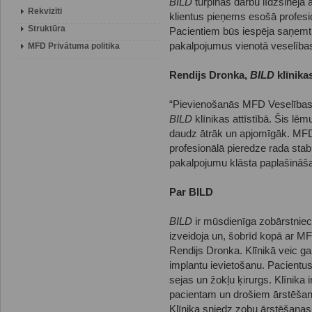
BILD
turpinās darbu līdzšinējā 
Rekvizīti
klientus pieņems esošā profesi
Struktūra
Pacientiem būs iespēja saņemt
pakalpojumus vienotā veselība
MFD Privātuma politika
Rendijs Dronka,
BILD
klīnikas
“Pievienošanās MFD Veselības g
BILD
klīnikas attīstībā. Šis 
daudz ātrāk un apjomīgāk. MFD 
profesionālā pieredze rada stab
pakalpojumu klāsta paplašināša
Par BILD
BILD
ir mūsdienīga zobārstniec
izveidoja un, šobrīd kopā ar MF
Rendijs Dronka. Klīnikā veic g
implantu ievietošanu. Pacientus
sejas un žokļu ķirurgs. Klīnika 
pacientam un drošiem ārstēšan
Klīnika sniedz zobu ārstēšanas