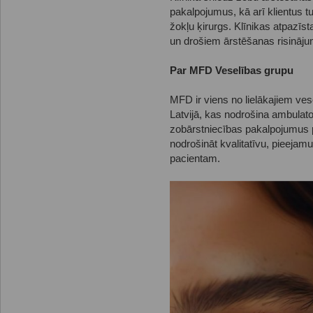
pakalpojumus, kā arī klientus tu
žokļu ķirurgs. Klīnikas atpazīst
un drošiem ārstēšanas risināj
Par MFD Veselības grupu
MFD ir viens no lielākajiem ve
Latvijā, kas nodrošina ambulato
zobārstniecības pakalpojumus pl
nodrošināt kvalitatīvu, pieejam
pacientam.