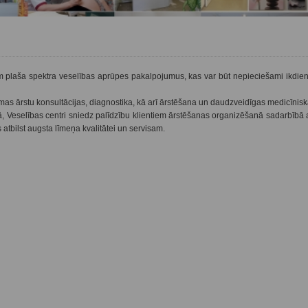
 plaša spektra veselības aprūpes pakalpojumus, kas var būt nepieciešami ikdienā
amas ārstu konsultācijas, diagnostika, kā arī ārstēšana un daudzveidīgas medicīnis
Veselības centri sniedz palīdzību klientiem ārstēšanas organizēšanā sadarbībā a
atbilst augsta līmeņa kvalitātei un servisam.