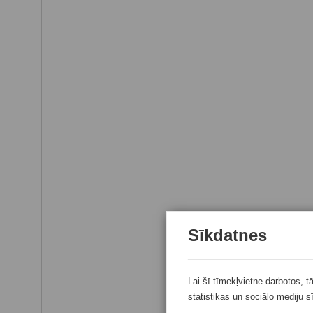
Sīkdatnes
Lai šī tīmekļvietne darbotos, t
statistikas un sociālo mediju s