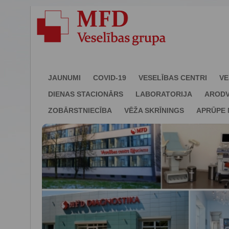
JAUNUMI
COVID-19
VESELĪBAS CENTRI
VE
DIENAS STACIONĀRS
LABORATORIJA
ARODV
ZOBĀRSTNIECĪBA
VĒŽA SKRĪNINGS
APRŪPE