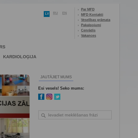
Par MFD
RU
EN
LV
MFD Kontakti
Veselības grāmata
Pakalpojumi
Cenrādis
Vakances
RS
KARDIOLOĢIJA
JAUTĀJIET MUMS
Esi vesels! Seko mums: