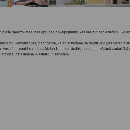
 plaša spektra veselības aprūpes pakalpojumus, kas var būt nepieciešami ikdienā
amas ārstu konsultācijas, diagnostika, kā arī ārstēšana un daudzveidīgas medicīnis
Veselības centri sniedz palīdzību klientiem ārstēšanas organizēšanā sadarbībā a
atbilst augsta līmeņa kvalitātei un servisam.