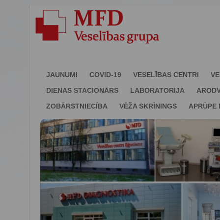
JAUNUMI
COVID-19
VESELĪBAS CENTRI
VE
DIENAS STACIONĀRS
LABORATORIJA
ARODV
ZOBĀRSTNIECĪBA
VĒŽA SKRĪNINGS
APRŪPE