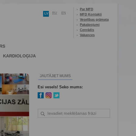
Par MFD
RU
EN
LV
MFD Kontakti
Veselības grāmata
Pakalpojumi
Cenrādis
Vakances
RS
KARDIOLOĢIJA
JAUTĀJIET MUMS
Esi vesels! Seko mums: