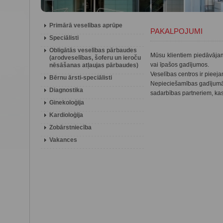
Primārā veselības aprūpe
PAKALPOJUMI
Speciālisti
Obligātās veselības pārbaudes
Mūsu klientiem piedāvājam
(arodveselības, šoferu un ieroču
vai īpašos gadījumos.
nēsāšanas atļaujas pārbaudes)
Veselības centros ir pieej
Bērnu ārsti-speciālisti
Nepieciešamības gadījumā, 
Diagnostika
sadarbības partneriem, kas 
Ginekoloģija
Kardioloģija
Zobārstniecība
Vakances