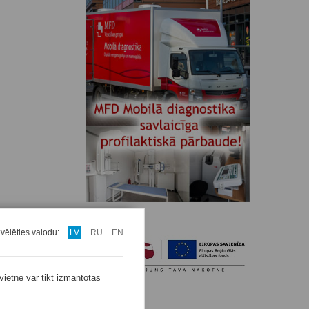
zvēlēties valodu:
LV
RU
EN
vietnē var tikt izmantotas