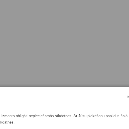
I
ā izmanto obligāti nepieciešamās sīkdatnes. Ar Jūsu piekrišanu papildus šajā 
īkdatnes.