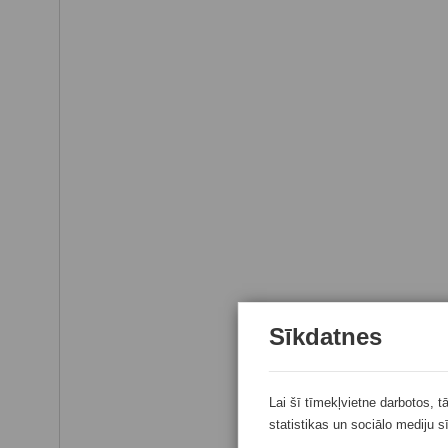
Sīkdatnes
Lai šī tīmekļvietne darbotos, t
statistikas un sociālo mediju s