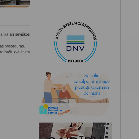
, kā arī sevišķos
kās procedūras.
r īpaši izvēlētiem