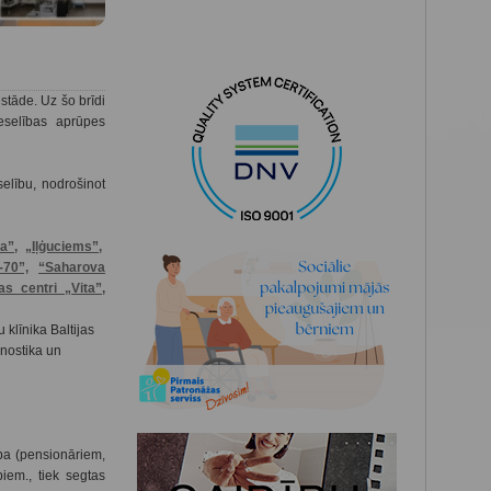
stāde. Uz šo brīdi
eselības aprūpes
selību, nodrošinot
a”,
„Iļģuciems”,
-70”,
“
Saharova
as centri „Vita”,
u klīnika Baltijas
gnostika un
ba (pensionāriem,
iem., tiek segtas