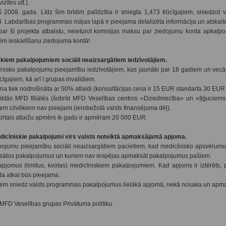
zītes utt.).
2008. gada. Līdz šim brīdim palīdzība ir sniegta 1,473 trūcīgajiem, sniedzot 
 Labdarības programmas mājas lapā ir pieejama detalizēta informācija un atskait
ar šī projekta atbalstu, neieturot komisijas maksu par ziedojumu konta apkalp
m ieskaitīšanu ziedojuma kontā!
skiem pakalpojumiem sociāli neaizsargātiem iedzīvotājiem.
nisko pakalpojumu pieejamību iedzīvotājiem, kas jaunāki par 18 gadiem un vecā
īgajiem, kā arī I grupas invalīdiem.
 tiek nodrošināta ar 50% atlaidi (konsultācijas cena ir 15 EUR standarta 30 EUR 
ktās MFD filiālēs (šobrīd MFD Veselības centros «Dziedniecība» un «Iļģuciems»
m cilvēkiem nav pieejami (ierobežotā valsts finansējuma dēļ).
irtais atlaižu apmērs ik gadu ir apmēram 20 000 EUR.
dicīniskie pakalpojumi virs valsts noteiktā apmaksājamā apjoma.
ojumu pieejamību sociāli neaizsargātiem pacietiem, kad medicīnisko apsvērumu
maksātos pakalpojumus un kuriem nav iespējas apmaksāt pakalpojumus pašiem.
jomus (limitus, kvotas) medicīniskiem pakalpojumiem. Kad apjoms ir iztērēts, p
da atkal būs pieejama.
iem sniedz valsts programmas pakalpojumus lielākā apjomā, nekā nosaka un apma
r MFD Veselības grupas Privātuma politiku.