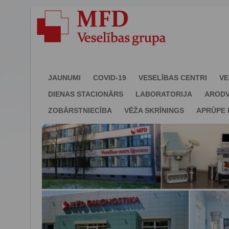
JAUNUMI
COVID-19
VESELĪBAS CENTRI
VE
DIENAS STACIONĀRS
LABORATORIJA
ARODV
ZOBĀRSTNIECĪBA
VĒŽA SKRĪNINGS
APRŪPE