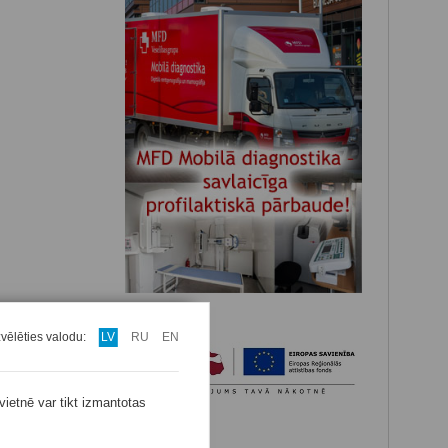
zvēlēties valodu:
LV
RU
EN
vietnē var tikt izmantotas