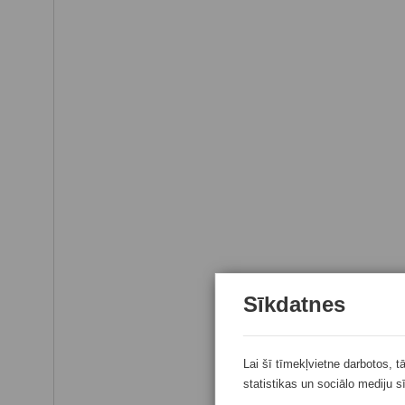
Sīkdatnes
Lai šī tīmekļvietne darbotos, t
statistikas un sociālo mediju s