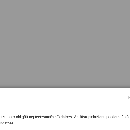
I
ā izmanto obligāti nepieciešamās sīkdatnes. Ar Jūsu piekrišanu papildus šajā 
īkdatnes.