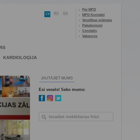
Par MFD
RU
EN
LV
MFD Kontakti
Veselības grāmata
Pakalpojumi
Cenrādis
Vakances
RS
KARDIOLOĢIJA
JAUTĀJIET MUMS
Esi vesels! Seko mums: