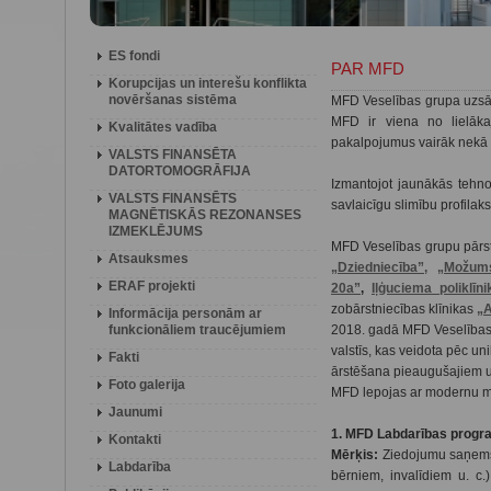
ES fondi
PAR MFD
Korupcijas un interešu konflikta
novēršanas sistēma
MFD Veselības grupa uzsā
MFD ir viena no lielāka
Kvalitātes vadība
pakalpojumus vairāk nekā
VALSTS FINANSĒTA
DATORTOMOGRĀFIJA
Izmantojot jaunākās tehnol
VALSTS FINANSĒTS
savlaicīgu slimību profilak
MAGNĒTISKĀS REZONANSES
IZMEKLĒJUMS
MFD Veselības grupu pārstā
Atsauksmes
„Dziedniecība”,
„Možums
ERAF projekti
20a
”
,
Iļģuciema poliklīni
zobārstniecības klīnikas
„
Informācija personām ar
funkcionāliem traucējumiem
2018. gadā MFD Veselības
valstīs, kas veidota pēc u
Fakti
ārstēšana pieaugušajiem 
Foto galerija
MFD lepojas ar modernu m
Jaunumi
1. MFD Labdarības prog
Kontakti
Mērķis:
Ziedojumu saņemša
Labdarība
bērniem, invalīdiem u. c.