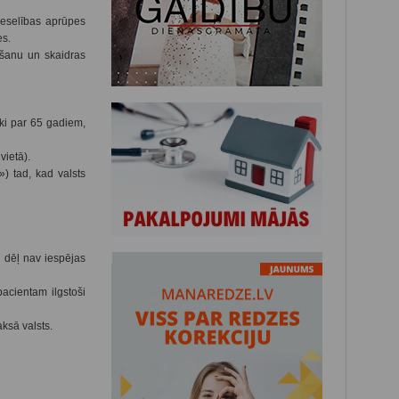
veselības aprūpes
es.
ošanu un skaidras
ki par 65 gadiem,
vietā).
) tad, kad valsts
 dēļ nav iespējas
acientam ilgstoši
ksā valsts.