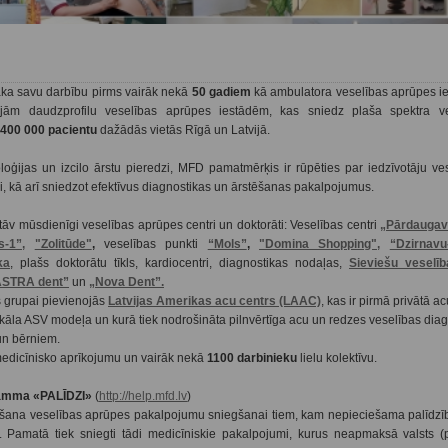
ka savu darbību pirms vairāk nekā
50 gadiem
kā ambulatora veselības aprūpes ie
jām daudzprofilu veselības aprūpes iestādēm, kas sniedz plaša spektra v
400 000 pacientu
dažādās vietās Rīgā un Latvijā.
oģijas un izcilo ārstu pieredzi, MFD pamatmērķis ir rūpēties par iedzīvotāju ve
si, kā arī sniedzot efektīvus diagnostikas un ārstēšanas pakalpojumus.
v mūsdienīgi veselības aprūpes centri un doktorāti: Veselības centri
„Pārdaugav
-1”,
"Zolitūde"
,
veselības punkti
“Mols”
,
"Domina Shopping",
“Dzirnavu
ka
, plašs doktorātu tīkls, kardiocentri, diagnostikas nodaļas,
Sieviešu veselīb
ASTRA dent”
un
„Nova Dent”.
 grupai pievienojās
Latvijas Amerikas acu centrs (LAAC)
, kas ir pirmā privātā ac
nikāla ASV modeļa un kurā tiek nodrošināta pilnvērtīga acu un redzes veselības dia
un bērniem.
edicīnisko aprīkojumu un vairāk nekā
1100 darbinieku
lielu kolektīvu.
ramma «PALĪDZI»
(
http://help.mfd.lv
)
na veselības aprūpes pakalpojumu sniegšanai tiem, kam nepieciešama palīdzī
). Pamatā tiek sniegti tādi medicīniskie pakalpojumi, kurus neapmaksā valsts (p