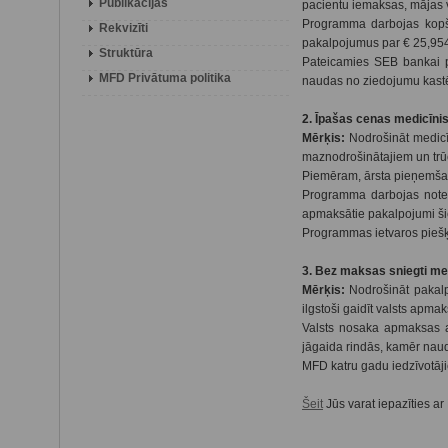
Publikācijas
pacientu iemaksas, mājas vi
Programma darbojas kopš 
Rekvizīti
pakalpojumus par € 25,954.
Struktūra
Pateicamies SEB bankai p
MFD Privātuma politika
naudas no ziedojumu kastē
2. Īpašas cenas medicīni
Mērķis:
Nodrošināt medicī
maznodrošinātajiem un trūc
Piemēram, ārsta pieņemšana
Programma darbojas notei
apmaksātie pakalpojumi šie
Programmas ietvaros piešķ
3. Bez maksas sniegti me
Mērķis:
Nodrošināt pakalp
ilgstoši gaidīt valsts ap
Valsts nosaka apmaksas ap
jāgaida rindās, kamēr nau
MFD katru gadu iedzīvotāj
Šeit
Jūs varat iepazīties a