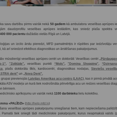
ka savu darbību pirms vairāk nekā
50 gadiem
kā ambulatora veselības aprūpes ie
jām daudzprofilu veselības aprūpes iestādēm, kas sniedz plaša spektra v
400 000 pacientu
dažādās vietās Rīgā un Latvijā.
oģijas un izcilo ārstu pieredzi, MFD pamatmērķis ir rūpēties par iedzīvotāju ve
si, kā arī sniedzot efektīvus diagnostikas un ārstēšanas pakalpojumus.
v mūsdienīgi veselības aprūpes centri un doktorāti: Veselības centri
„Pārdaugav
-1”,
"Zolitūde"
,
veselības punkti
“Mols”
,
"Domina Shopping",
“Dzirnavu
ka
, plašs doktorātu tīkls, kardiocentri, diagnostikas nodaļas,
Sieviešu veselīb
ASTRA dent”
un
„Nova Dent”.
 grupai pievienojās
Latvijas Amerikas acu centrs (LAAC)
, kas ir pirmā privātā ac
nikāla ASV modeļa un kurā tiek nodrošināta pilnvērtīga acu un redzes veselības dia
un bērniem.
edicīnisko aprīkojumu un vairāk nekā
1100 darbinieku
lielu kolektīvu.
ramma «PALĪDZI»
(
http://help.mfd.lv
)
na veselības aprūpes pakalpojumu sniegšanai tiem, kam nepieciešama palīdzī
). Pamatā tiek sniegti tādi medicīniskie pakalpojumi, kurus neapmaksā valsts (p