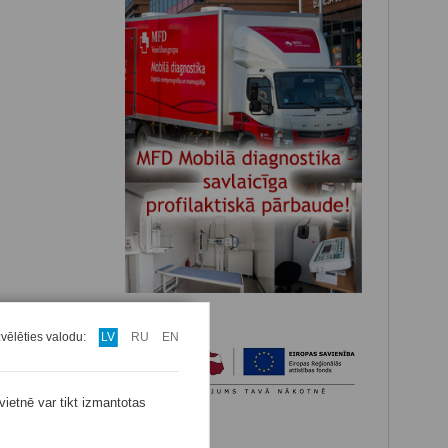
zvēlēties valodu:
LV
RU
EN
vietnē var tikt izmantotas