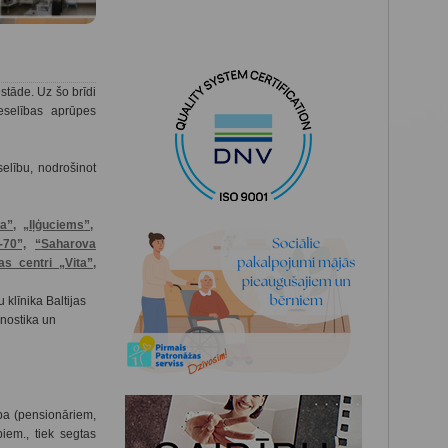
stāde. Uz šo brīdi
eselības aprūpes
selību, nodrošinot
a”,
„Iļģuciems”,
-70”,
“
Saharova
as centri „Vita”,
u klīnika Baltijas
gnostika un
ba (pensionāriem,
iem., tiek segtas