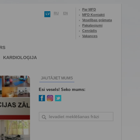
Par MFD
RU
EN
LV
MFD Kontakti
Veselības grāmata
Pakalpojumi
Cenrādis
Vakances
RS
KARDIOLOĢIJA
JAUTĀJIET MUMS
Esi vesels! Seko mums: