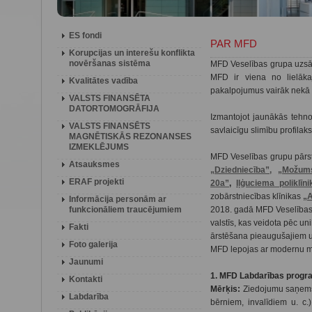
ES fondi
PAR MFD
Korupcijas un interešu konflikta
novēršanas sistēma
MFD Veselības grupa uzsā
MFD ir viena no lielāka
Kvalitātes vadība
pakalpojumus vairāk nekā
VALSTS FINANSĒTA
DATORTOMOGRĀFIJA
Izmantojot jaunākās tehnol
VALSTS FINANSĒTS
savlaicīgu slimību profilak
MAGNĒTISKĀS REZONANSES
IZMEKLĒJUMS
MFD Veselības grupu pārstā
Atsauksmes
„Dziedniecība”,
„Možums
ERAF projekti
20a
”
,
Iļģuciema poliklīni
zobārstniecības klīnikas
„
Informācija personām ar
funkcionāliem traucējumiem
2018. gadā MFD Veselības
valstīs, kas veidota pēc u
Fakti
ārstēšana pieaugušajiem 
Foto galerija
MFD lepojas ar modernu m
Jaunumi
1. MFD Labdarības prog
Kontakti
Mērķis:
Ziedojumu saņemša
Labdarība
bērniem, invalīdiem u. c.