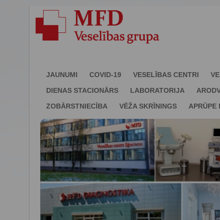
JAUNUMI
COVID-19
VESELĪBAS CENTRI
VE
DIENAS STACIONĀRS
LABORATORIJA
ARODV
ZOBĀRSTNIECĪBA
VĒŽA SKRĪNINGS
APRŪPE