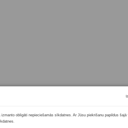
I
ā izmanto obligāti nepieciešamās sīkdatnes. Ar Jūsu piekrišanu papildus šajā 
īkdatnes.