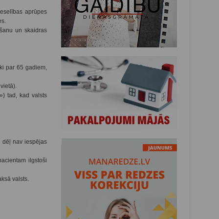
veselības aprūpes
es.
ošanu un skaidras
ki par 65 gadiem,
vietā).
) tad, kad valsts
 dēļ nav iespējas
acientam ilgstoši
ksā valsts.