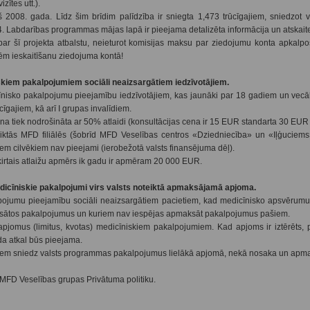
zītes utt.).
2008. gada. Līdz šim brīdim palīdzība ir sniegta 1,473 trūcīgajiem, sniedzot 
 Labdarības programmas mājas lapā ir pieejama detalizēta informācija un atskait
ar šī projekta atbalstu, neieturot komisijas maksu par ziedojumu konta apkalp
m ieskaitīšanu ziedojuma kontā!
skiem pakalpojumiem sociāli neaizsargātiem iedzīvotājiem.
nisko pakalpojumu pieejamību iedzīvotājiem, kas jaunāki par 18 gadiem un vecā
īgajiem, kā arī I grupas invalīdiem.
 tiek nodrošināta ar 50% atlaidi (konsultācijas cena ir 15 EUR standarta 30 EUR 
ktās MFD filiālēs (šobrīd MFD Veselības centros «Dziedniecība» un «Iļģuciems»
m cilvēkiem nav pieejami (ierobežotā valsts finansējuma dēļ).
irtais atlaižu apmērs ik gadu ir apmēram 20 000 EUR.
dicīniskie pakalpojumi virs valsts noteiktā apmaksājamā apjoma.
ojumu pieejamību sociāli neaizsargātiem pacietiem, kad medicīnisko apsvērumu
maksātos pakalpojumus un kuriem nav iespējas apmaksāt pakalpojumus pašiem.
jomus (limitus, kvotas) medicīniskiem pakalpojumiem. Kad apjoms ir iztērēts, p
da atkal būs pieejama.
iem sniedz valsts programmas pakalpojumus lielākā apjomā, nekā nosaka un apma
r MFD Veselības grupas Privātuma politiku.