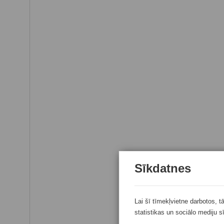
Sīkdatnes
Lai šī tīmekļvietne darbotos, t
statistikas un sociālo mediju s