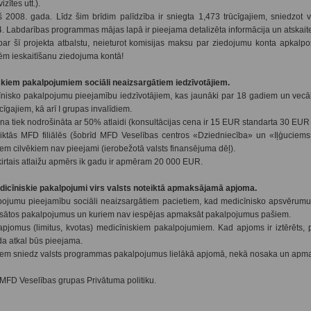
zītes utt.).
2008. gada. Līdz šim brīdim palīdzība ir sniegta 1,473 trūcīgajiem, sniedzot 
 Labdarības programmas mājas lapā ir pieejama detalizēta informācija un atskait
ar šī projekta atbalstu, neieturot komisijas maksu par ziedojumu konta apkalp
m ieskaitīšanu ziedojuma kontā!
skiem pakalpojumiem sociāli neaizsargātiem iedzīvotājiem.
nisko pakalpojumu pieejamību iedzīvotājiem, kas jaunāki par 18 gadiem un vecā
īgajiem, kā arī I grupas invalīdiem.
 tiek nodrošināta ar 50% atlaidi (konsultācijas cena ir 15 EUR standarta 30 EUR 
ktās MFD filiālēs (šobrīd MFD Veselības centros «Dziedniecība» un «Iļģuciems»
m cilvēkiem nav pieejami (ierobežotā valsts finansējuma dēļ).
irtais atlaižu apmērs ik gadu ir apmēram 20 000 EUR.
dicīniskie pakalpojumi virs valsts noteiktā apmaksājamā apjoma.
ojumu pieejamību sociāli neaizsargātiem pacietiem, kad medicīnisko apsvērumu
maksātos pakalpojumus un kuriem nav iespējas apmaksāt pakalpojumus pašiem.
jomus (limitus, kvotas) medicīniskiem pakalpojumiem. Kad apjoms ir iztērēts, p
da atkal būs pieejama.
iem sniedz valsts programmas pakalpojumus lielākā apjomā, nekā nosaka un apma
r MFD Veselības grupas Privātuma politiku.