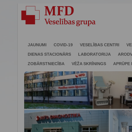
JAUNUMI
COVID-19
VESELĪBAS CENTRI
VE
DIENAS STACIONĀRS
LABORATORIJA
ARODV
ZOBĀRSTNIECĪBA
VĒŽA SKRĪNINGS
APRŪPE