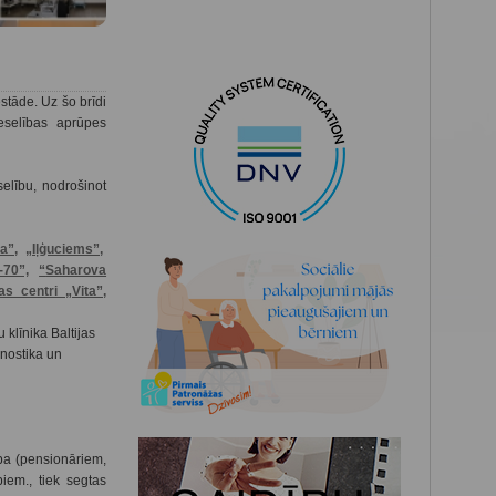
stāde. Uz šo brīdi
eselības aprūpes
selību, nodrošinot
a”,
„Iļģuciems”,
-70”,
“
Saharova
as centri „Vita”,
u klīnika Baltijas
gnostika un
ba (pensionāriem,
iem., tiek segtas