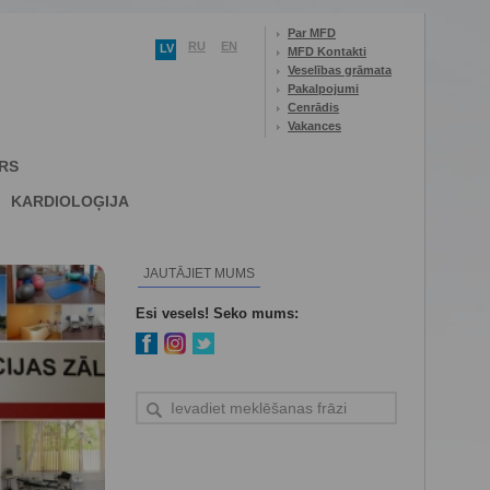
Par MFD
RU
EN
LV
MFD Kontakti
Veselības grāmata
Pakalpojumi
Cenrādis
Vakances
RS
KARDIOLOĢIJA
JAUTĀJIET MUMS
Esi vesels! Seko mums: