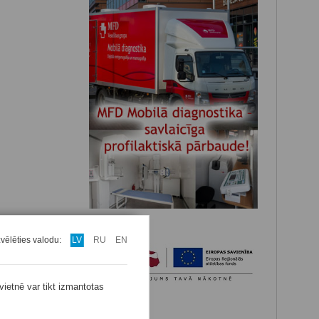
zvēlēties valodu:
LV
RU
EN
vietnē var tikt izmantotas