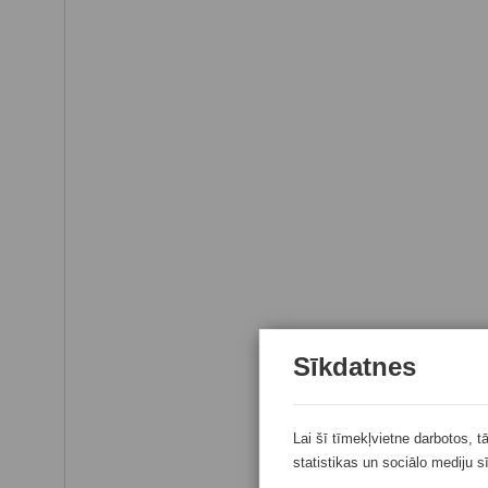
Sīkdatnes
Lai šī tīmekļvietne darbotos, t
statistikas un sociālo mediju s