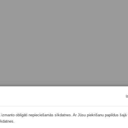
I
ā izmanto obligāti nepieciešamās sīkdatnes. Ar Jūsu piekrišanu papildus šajā 
īkdatnes.