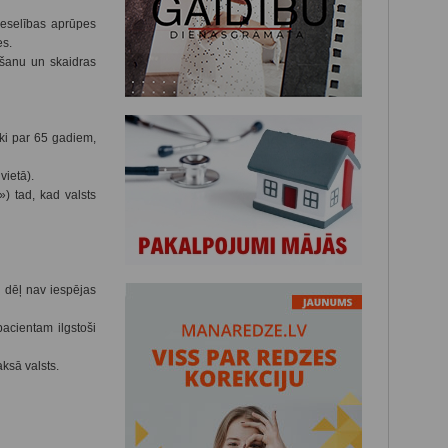
veselības aprūpes
es.
ošanu un skaidras
ki par 65 gadiem,
vietā).
) tad, kad valsts
 dēļ nav iespējas
acientam ilgstoši
ksā valsts.