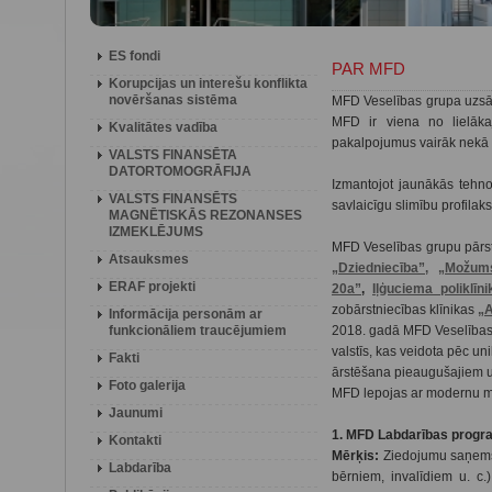
ES fondi
PAR MFD
Korupcijas un interešu konflikta
novēršanas sistēma
MFD Veselības grupa uzsā
MFD ir viena no lielāka
Kvalitātes vadība
pakalpojumus vairāk nekā
VALSTS FINANSĒTA
DATORTOMOGRĀFIJA
Izmantojot jaunākās tehnol
VALSTS FINANSĒTS
savlaicīgu slimību profilak
MAGNĒTISKĀS REZONANSES
IZMEKLĒJUMS
MFD Veselības grupu pārstā
Atsauksmes
„Dziedniecība”,
„Možums
ERAF projekti
20a
”
,
Iļģuciema poliklīni
zobārstniecības klīnikas
„
Informācija personām ar
funkcionāliem traucējumiem
2018. gadā MFD Veselības
valstīs, kas veidota pēc u
Fakti
ārstēšana pieaugušajiem 
Foto galerija
MFD lepojas ar modernu m
Jaunumi
1. MFD Labdarības prog
Kontakti
Mērķis:
Ziedojumu saņemša
Labdarība
bērniem, invalīdiem u. c.