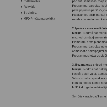
Publikācijas
pacientu iemaksas, mājas vi
Programma darbojas kopš 
Rekvizīti
pakalpojumus par € 25,954.
Struktūra
Pateicamies SEB bankai p
MFD Privātuma politika
naudas no ziedojumu kastē
2. Īpašas cenas medicīni
Mērķis:
Nodrošināt medicī
maznodrošinātajiem un trūc
Piemēram, ārsta pieņemšana
Programma darbojas notei
apmaksātie pakalpojumi šie
Programmas ietvaros piešķ
3. Bez maksas sniegti me
Mērķis:
Nodrošināt pakalp
ilgstoši gaidīt valsts ap
Valsts nosaka apmaksas ap
jāgaida rindās, kamēr nau
MFD katru gadu iedzīvotāj
Šeit
Jūs varat iepazīties a