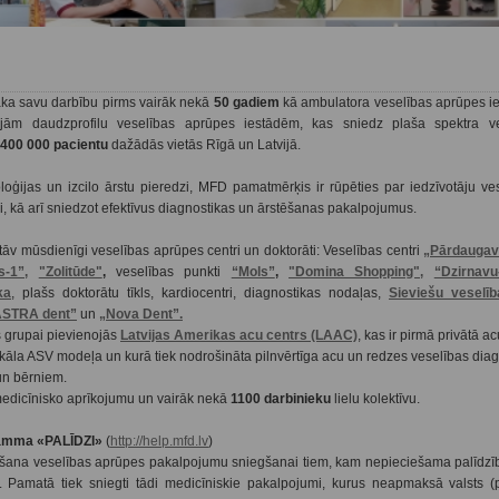
ka savu darbību pirms vairāk nekā
50 gadiem
kā ambulatora veselības aprūpes ie
jām daudzprofilu veselības aprūpes iestādēm, kas sniedz plaša spektra v
400 000 pacientu
dažādās vietās Rīgā un Latvijā.
oģijas un izcilo ārstu pieredzi, MFD pamatmērķis ir rūpēties par iedzīvotāju ve
si, kā arī sniedzot efektīvus diagnostikas un ārstēšanas pakalpojumus.
v mūsdienīgi veselības aprūpes centri un doktorāti: Veselības centri
„Pārdaugav
-1”,
"Zolitūde"
,
veselības punkti
“Mols”
,
"Domina Shopping",
“Dzirnavu
ka
, plašs doktorātu tīkls, kardiocentri, diagnostikas nodaļas,
Sieviešu veselīb
ASTRA dent”
un
„Nova Dent”.
 grupai pievienojās
Latvijas Amerikas acu centrs (LAAC)
, kas ir pirmā privātā ac
nikāla ASV modeļa un kurā tiek nodrošināta pilnvērtīga acu un redzes veselības dia
un bērniem.
edicīnisko aprīkojumu un vairāk nekā
1100 darbinieku
lielu kolektīvu.
ramma «PALĪDZI»
(
http://help.mfd.lv
)
na veselības aprūpes pakalpojumu sniegšanai tiem, kam nepieciešama palīdzī
). Pamatā tiek sniegti tādi medicīniskie pakalpojumi, kurus neapmaksā valsts (p