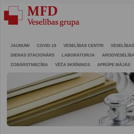
JAUNUMI
COVID-19
VESELĪBAS CENTRI
VESELĪBAS
DIENAS STACIONĀRS
LABORATORIJA
ARODVESELĪB
ZOBĀRSTNIECĪBA
VĒŽA SKRĪNINGS
APRŪPE MĀJĀS