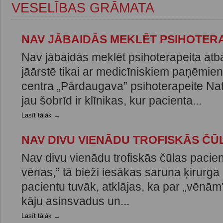
VESELĪBAS GRĀMATA
NAV JĀBAIDĀS MEKLĒT PSIHOTER
Nav jābaidās meklēt psihoterapeita atba
jāārstē tikai ar medicīniskiem paņēmi
centra „Pārdaugava” psihoterapeite Nat
jau šobrīd ir klīnikas, kur pacienta...
Lasīt tālāk →
NAV DIVU VIENĀDU TROFISKĀS ČŪ
Nav divu vienādu trofiskās čūlas pacien
vēnas,” tā bieži iesākas saruna ķirurga 
pacientu tuvāk, atklājas, ka par „vēnām
kāju asinsvadus un...
Lasīt tālāk →