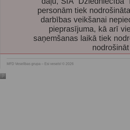
daļu, SIA “Dziedniecība”
personām tiek nodrošināta
darbības veikšanai nepie
pieprasījuma, kā arī vi
saņemšanas laikā tiek nodr
nodrošināt
MFD Veselības grupa – Esi vesels! © 2026