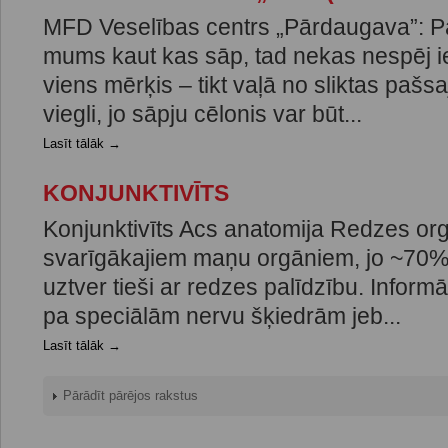
MFD Veselības centrs „Pārdaugava”: P
mums kaut kas sāp, tad nekas nespēj ie
viens mērķis – tikt vaļā no sliktas pašsa
viegli, jo sāpju cēlonis var būt...
Lasīt tālāk →
KONJUNKTIVĪTS
Konjunktivīts Acs anatomija Redzes orgā
svarīgākajiem maņu orgāniem, jo ~70% 
uztver tieši ar redzes palīdzību. Inform
pa speciālām nervu šķiedrām jeb...
Lasīt tālāk →
Pārādīt pārējos rakstus