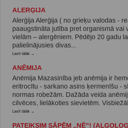
ALERĢIJA
Alerģija Alerģija ( no grieķu valodas - re
paaugstināta jutība pret organismā vai
vielām – alergēniem. Pēdējo 20 gadu lai
palielinājusies divas...
Lasīt tālāk →
ANĒMIJA
Anēmija Mazasinība jeb anēmija ir hem
eritrocītu - sarkano asins ķermenīšu -
normas robežām. Dažāda veida anēmij
cilvēces, lielākoties sievietēm. Visbiežāk
Lasīt tālāk →
PATEIKSIM SĀPĒM „NĒ”! (ALGOLOG