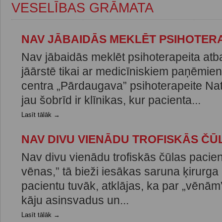
VESELĪBAS GRĀMATA
NAV JĀBAIDĀS MEKLĒT PSIHOTER
Nav jābaidās meklēt psihoterapeita atba
jāārstē tikai ar medicīniskiem paņēmi
centra „Pārdaugava” psihoterapeite Nat
jau šobrīd ir klīnikas, kur pacienta...
Lasīt tālāk →
NAV DIVU VIENĀDU TROFISKĀS ČŪ
Nav divu vienādu trofiskās čūlas pacien
vēnas,” tā bieži iesākas saruna ķirurga 
pacientu tuvāk, atklājas, ka par „vēnām
kāju asinsvadus un...
Lasīt tālāk →