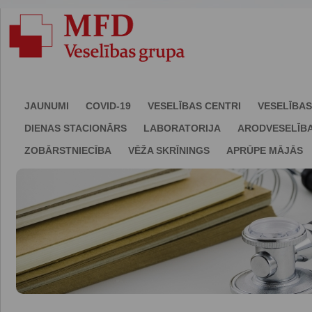
JAUNUMI
COVID-19
VESELĪBAS CENTRI
VESELĪBAS
DIENAS STACIONĀRS
LABORATORIJA
ARODVESELĪB
ZOBĀRSTNIECĪBA
VĒŽA SKRĪNINGS
APRŪPE MĀJĀS