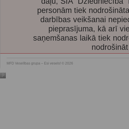
daļu, SIA “Dziedniecība”
personām tiek nodrošināta
darbības veikšanai nepie
pieprasījuma, kā arī vi
saņemšanas laikā tiek nodr
nodrošināt
MFD Veselības grupa – Esi vesels! © 2026