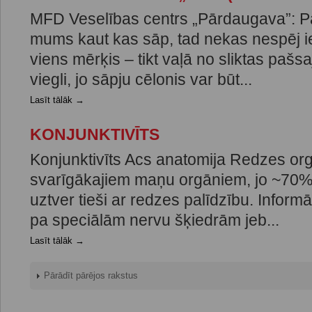
MFD Veselības centrs „Pārdaugava”: P
mums kaut kas sāp, tad nekas nespēj ie
viens mērķis – tikt vaļā no sliktas pašsa
viegli, jo sāpju cēlonis var būt...
Lasīt tālāk →
KONJUNKTIVĪTS
Konjunktivīts Acs anatomija Redzes orgā
svarīgākajiem maņu orgāniem, jo ~70% 
uztver tieši ar redzes palīdzību. Inform
pa speciālām nervu šķiedrām jeb...
Lasīt tālāk →
Pārādīt pārējos rakstus