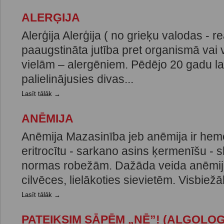
ALERĢIJA
Alerģija Alerģija ( no grieķu valodas - re
paaugstināta jutība pret organismā vai
vielām – alergēniem. Pēdējo 20 gadu lai
palielinājusies divas...
Lasīt tālāk →
ANĒMIJA
Anēmija Mazasinība jeb anēmija ir hem
eritrocītu - sarkano asins ķermenīšu -
normas robežām. Dažāda veida anēmij
cilvēces, lielākoties sievietēm. Visbiežāk
Lasīt tālāk →
PATEIKSIM SĀPĒM „NĒ”! (ALGOLOG