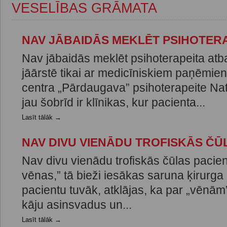
VESELĪBAS GRĀMATA
NAV JĀBAIDĀS MEKLĒT PSIHOTER
Nav jābaidās meklēt psihoterapeita atba
jāārstē tikai ar medicīniskiem paņēmi
centra „Pārdaugava” psihoterapeite Nat
jau šobrīd ir klīnikas, kur pacienta...
Lasīt tālāk →
NAV DIVU VIENĀDU TROFISKĀS ČŪ
Nav divu vienādu trofiskās čūlas pacien
vēnas,” tā bieži iesākas saruna ķirurga 
pacientu tuvāk, atklājas, ka par „vēnām
kāju asinsvadus un...
Lasīt tālāk →