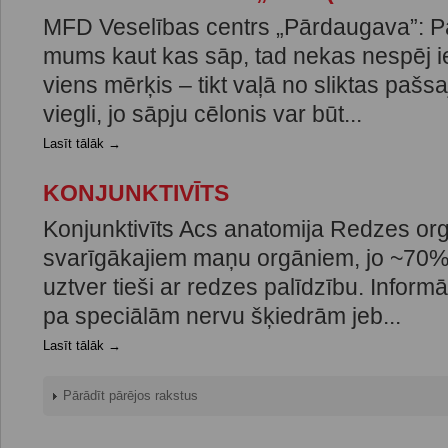
MFD Veselības centrs „Pārdaugava”: P
mums kaut kas sāp, tad nekas nespēj ie
viens mērķis – tikt vaļā no sliktas pašsa
viegli, jo sāpju cēlonis var būt...
Lasīt tālāk →
KONJUNKTIVĪTS
Konjunktivīts Acs anatomija Redzes orgā
svarīgākajiem maņu orgāniem, jo ~70% 
uztver tieši ar redzes palīdzību. Inform
pa speciālām nervu šķiedrām jeb...
Lasīt tālāk →
Pārādīt pārējos rakstus