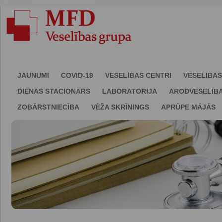
JAUNUMI
COVID-19
VESELĪBAS CENTRI
VESELĪBAS
DIENAS STACIONĀRS
LABORATORIJA
ARODVESELĪB
ZOBĀRSTNIECĪBA
VĒŽA SKRĪNINGS
APRŪPE MĀJĀS