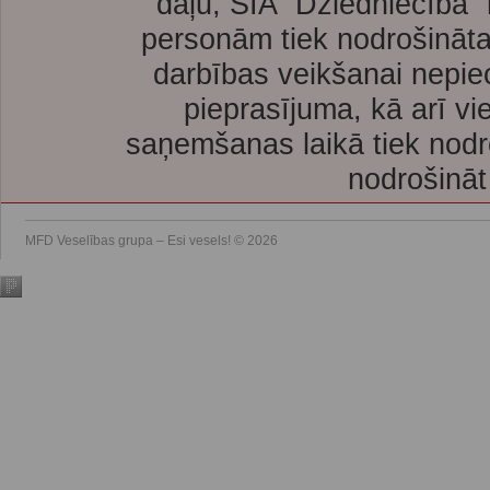
daļu, SIA “Dziedniecība”
personām tiek nodrošināta
darbības veikšanai nepie
pieprasījuma, kā arī vi
saņemšanas laikā tiek nodr
nodrošināt
MFD Veselības grupa – Esi vesels! © 2026