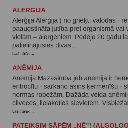
ALERĢIJA
Alerģija Alerģija ( no grieķu valodas - re
paaugstināta jutība pret organismā vai
vielām – alergēniem. Pēdējo 20 gadu lai
palielinājusies divas...
Lasīt tālāk →
ANĒMIJA
Anēmija Mazasinība jeb anēmija ir hem
eritrocītu - sarkano asins ķermenīšu -
normas robežām. Dažāda veida anēmij
cilvēces, lielākoties sievietēm. Visbiežāk
Lasīt tālāk →
PATEIKSIM SĀPĒM „NĒ”! (ALGOLOG