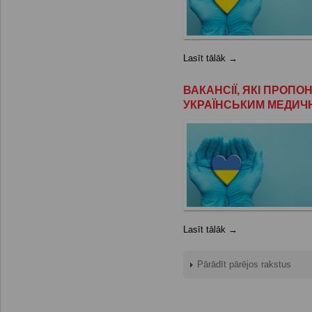
Lasīt tālāk →
ВАКАНСІЇ, ЯКІ ПРОП
УКРАЇНСЬКИМ МЕДИЧ
Lasīt tālāk →
Pārādīt pārējos rakstus