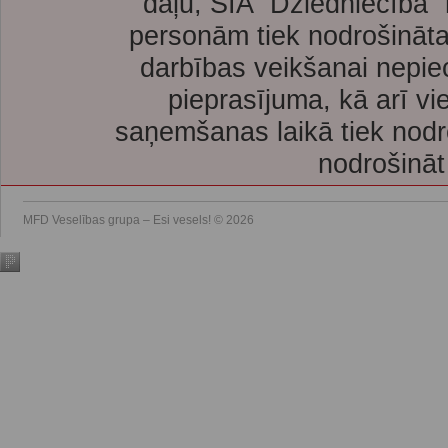
daļu, SIA “Dziedniecība”
personām tiek nodrošināta
darbības veikšanai nepie
pieprasījuma, kā arī vi
saņemšanas laikā tiek nodr
nodrošināt
MFD Veselības grupa – Esi vesels! © 2026