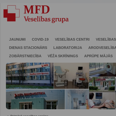
JAUNUMI
COVID-19
VESELĪBAS CENTRI
VESELĪBAS
DIENAS STACIONĀRS
LABORATORIJA
ARODVESELĪB
ZOBĀRSTNIECĪBA
VĒŽA SKRĪNINGS
APRŪPE MĀJĀS