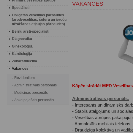
Primārā veselības aprūpe
VAKANCES
Speciālisti
Obligātās veselības pārbaudes
(arodveselības, šoferu un ieroču
nēsāšanas atļaujas pārbaudes)
Bērnu ārsti-speciālisti
Diagnostika
Ginekoloģija
Kardioloģija
Zobārstniecība
Vakances
Rezidentiem
Administratīvais personāls
Kāpēc strādāt MFD Veselības
Medicīnas personāls
Administratīvais personāls:
Apkalpojošais personāls
- Interesants un dinamisks da
- Stabils atalgojums un sociālās
- Veselības aprūpes pakalpojumi
- Apmaksāts mobilais telefons
- Draudzīga kolektīva un vadība