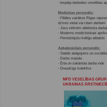
- Iespēja darboties veselības a
Medicīnas personāls:
- Filiāles vairākos Rīgas rajono
dzīves vietai vai citam darbam
- Jūsu vēlmēm atbilstoša darba
- Moderns medicīniskais aprīko
- Pieredzējušu kolēģu atbalsts
Apkalpojošais personāls:
- Stabils atalgojums un sociālās
- Darbs maiņās
- Ērta un sakārtota darba vide
- Draudzīgs kolektīvs
MFD VESELĪBAS GRUP
UKRAINAS ĀRSTNIEC