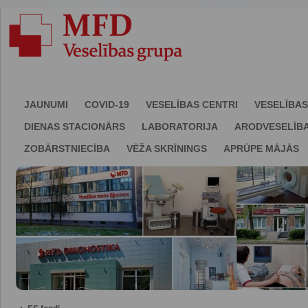
JAUNUMI
COVID-19
VESELĪBAS CENTRI
VESELĪBAS
DIENAS STACIONĀRS
LABORATORIJA
ARODVESELĪB
ZOBĀRSTNIECĪBA
VĒŽA SKRĪNINGS
APRŪPE MĀJĀS