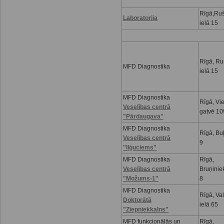
Rīgā,Ru
Laboratorija
ielā 15
Rīgā, R
MFD Diagnostika
ielā 15
MFD Diagnostika
Rīgā, Vi
Veselības centrā
gatvē 10
"Pārdaugava"
MFD Diagnostika
Rīgā, Buļ
Veselības centrā
9
"Iļģuciems"
MFD Diagnostika
Rīgā,
Veselības centrā
Bruņinie
"Možums-1"
8
MFD Diagnostika
Rīgā, Va
Doktorātā
ielā 65
"Ziepniekkalns"
MFD funkcionālās un
Rīgā,