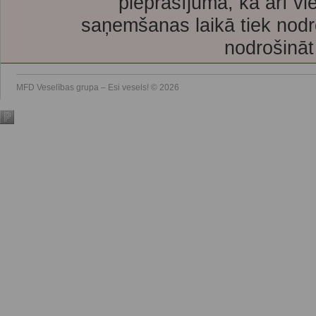
pieprasījuma, kā arī vi
saņemšanas laikā tiek nodr
nodrošināt
MFD Veselības grupa – Esi vesels! © 2026