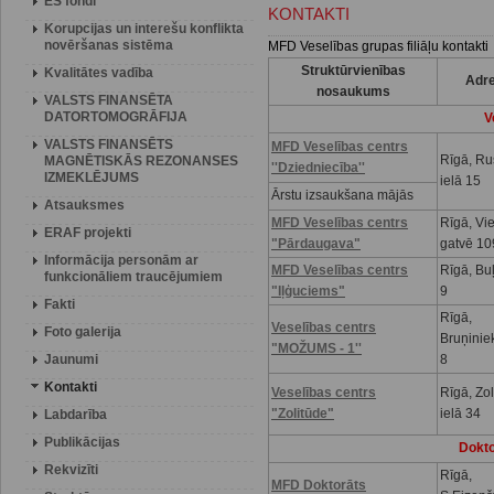
ES fondi
KONTAKTI
Korupcijas un interešu konflikta
novēršanas sistēma
MFD Veselības grupas filiāļu kontakti
Struktūrvienības
Kvalitātes vadība
Adr
nosaukums
VALSTS FINANSĒTA
DATORTOMOGRĀFIJA
V
VALSTS FINANSĒTS
MFD Veselības centrs
Rīgā, R
MAGNĒTISKĀS REZONANSES
''Dziedniecība''
IZMEKLĒJUMS
ielā 15
Ārstu izsaukšana mājās
Atsauksmes
MFD Veselības centrs
Rīgā, Vi
ERAF projekti
"Pārdaugava"
gatvē 10
Informācija personām ar
MFD Veselības centrs
Rīgā, Buļ
funkcionāliem traucējumiem
"Iļģuciems"
9
Fakti
Rīgā,
Veselības centrs
Foto galerija
Bruņinie
"MOŽUMS - 1''
Jaunumi
8
Kontakti
Veselības centrs
Rīgā, Zo
"Zolitūde"
ielā 34
Labdarība
Publikācijas
Dokto
Rekvizīti
Rīgā,
MFD Doktorāts