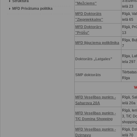
S.Eizenš
Struktūra
''Mežciems''
ielā 23
MFD Privātuma politika
MFD Doktorāts
Rīgā, Va
''Ziepniekkalns''
ielā 65
MFD Doktorārs
Rīgā, Prū
"Prūšu"
13
Rīga, Buļ
MFD Iļģuciema poliklīnika
7
Rīga, La
Doktorāts „Latgales”
iela 297
Tērbatas
SMP doktorāts
Rīga
V
MFD Veselības punkts
-
Rīgā, Sa
Saharova 20A
ielā 20a
Rīgā, Ier
MFD Veselības punkts -
3, T/C D
T/C Domina Shopping
shoppin
MFD Veselības punkts -
Rīgā, Dz
Dzirnavu
ielā 70