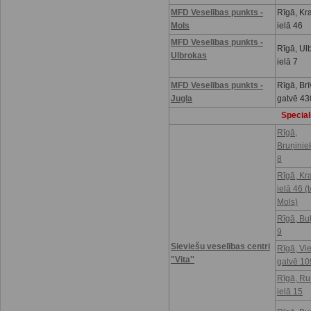
MFD Veselības punkts -
Rīgā, Kr
Mols
ielā 46
MFD Veselības punkts -
Rīgā, Ul
Ulbrokas
ielā 7
MFD Veselības punkts -
Rīgā, Brī
Jugla
gatvē 43
Speciali
Rīgā,
Bruņinie
8
Rīgā, Kr
ielā 46 (t
Mols)
Rīgā, Buļ
9
Sieviešu veselības centri
Rīgā, Vi
"Vita''
gatvē 10
Rīgā, R
ielā 15