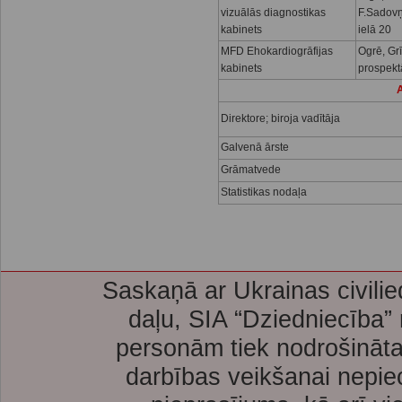
vizuālās diagnostikas
F.Sadov
kabinets
ielā 20
MFD Ehokardiogrāfijas
Ogrē, Gr
kabinets
prospekt
A
Direktore; biroja vadītāja
Galvenā ārste
Grāmatvede
Statistikas nodaļa
Saskaņā ar Ukrainas civilie
daļu, SIA “Dziedniecība”
personām tiek nodrošināta
darbības veikšanai nepie