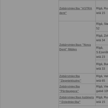
Zobārstniecība "ASTRA
Rīgā, R
dent''
ielā 15
Rīgā, Sta
52
Rīgā, Zo
ielā 34
Zobārstniecības ''Nova
Rīgā,
Dent'' filiāles
S.Ezenšt
ielā 23
Rīgā, Bu
ielā 33
Zobārstniecība
Rīgā, Va
''Ziepniekkalns''
ielā 65
Zobārstniecība
Rīgā, Vi
"Pārdaugava"
gatvē 10
Zobārstniecības kabinets
Rīgā, R
“ Dziedniecība”
ielā 15