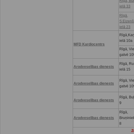
Rīgā, Bu
ielā 33
Rīgā,
S.Eizenš
ielā 23
Rīgā,Kaņ
ielā 10a
MFD Kardiocentrs
Rīgā, Vi
gatvē 10
Rīgā, R
Arodveselības dienests
ielā 15
Rīgā, Vi
Arodveselības dienests
gatvē 10
Rīgā, Buļ
Arodveselības dienests
9
Rīgā,
Arodveselības dienests
Bruņinie
8
Z