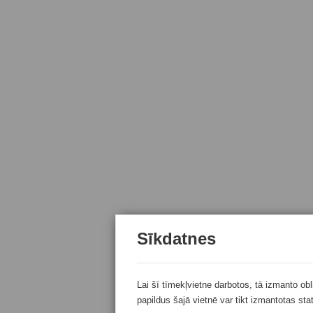
Sīkdatnes
Lai šī tīmekļvietne darbotos, tā izmanto ob
papildus šajā vietnē var tikt izmantotas sta