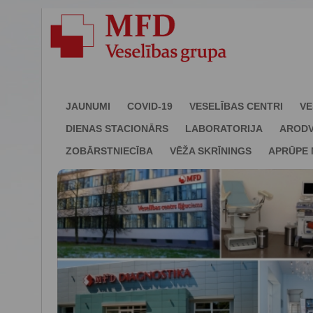
JAUNUMI
COVID-19
VESELĪBAS CENTRI
VE
DIENAS STACIONĀRS
LABORATORIJA
ARODV
ZOBĀRSTNIECĪBA
VĒŽA SKRĪNINGS
APRŪPE