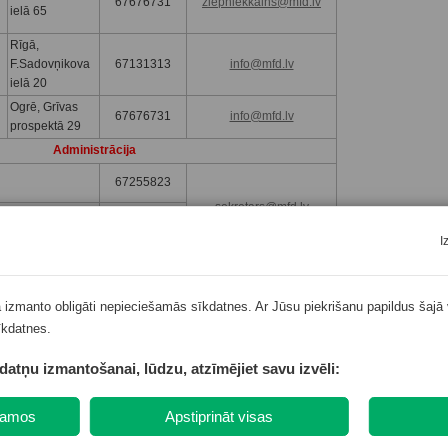
67676731
ziepniekkalns@mfd.lv
ielā 65
Rīgā,
F.Sadovņikova
67131313
info@mfd.lv
ielā 20
Ogrē, Grīvas
67676731
info@mfd.lv
prospektā 29
Administrācija
67255823
sekretars@mfd.lv
67250001
67260901
I
dc@mfd.lv
ā izmanto obligāti nepieciešamās sīkdatnes. Ar Jūsu piekrišanu papildus šajā 
īkdatnes.
a likuma 16.panta otro daļu, SIA “Dziedniecība” nodarbinātām Ukrainas ārstni
kdatņu izmantošanai, lūdzu, atzīmējiet savu izvēli:
epieciešamā saziņa, proti – pēc pacienta pieprasījuma, kā arī vienojoties ar
nodrošināta ārstniecības persona, kura var nodrošināt saziņu valsts valodā.
ešamos
Apstiprināt visas