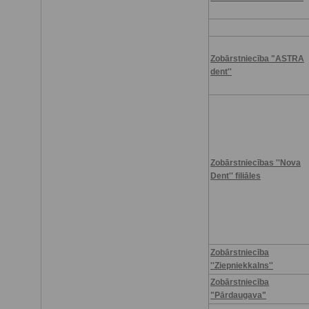
Zobārstniecība "ASTRA
dent''
Zobārstniecības ''Nova
Dent'' filiāles
Zobārstniecība
''Ziepniekkalns''
Zobārstniecība
"Pārdaugava"