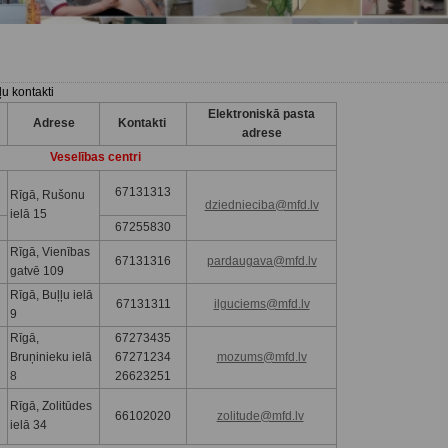
u kontakti
Elektroniskā pasta
Adrese
Kontakti
adrese
Veselības centri
67131313
Rīgā, Rušonu
dziednieciba@mfd.lv
ielā 15
67255830
Rīgā, Vienības
67131316
pardaugava@mfd.lv
gatvē 109
Rīgā, Buļļu ielā
67131311
ilguciems@mfd.lv
9
Rīgā,
67273435
Bruņinieku ielā
67271234
mozums@mfd.lv
8
26623251
Rīgā, Zolitūdes
66102020
zolitude@mfd.lv
ielā 34