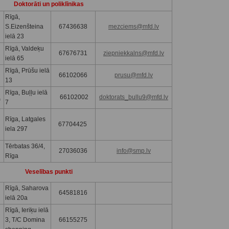
Doktorāti un poliklīnikas
Rīgā,
S.Eizenšteina
67436638
mezciems@mfd.lv
ielā 23
Rīgā, Valdeķu
67676731
ziepniekkalns@mfd.lv
ielā 65
Rīgā, Prūšu ielā
66102066
prusu@mfd.lv
13
Rīga, Buļļu ielā
a
66102002
doktorats_bullu9@mfd.lv
7
Rīga, Latgales
67704425
iela 297
Tērbatas 36/4,
27036036
info@smp.lv
Rīga
Veselības punkti
Rīgā, Saharova
64581816
ielā 20a
Rīgā, Ieriķu ielā
3, T/C Domina
66155275