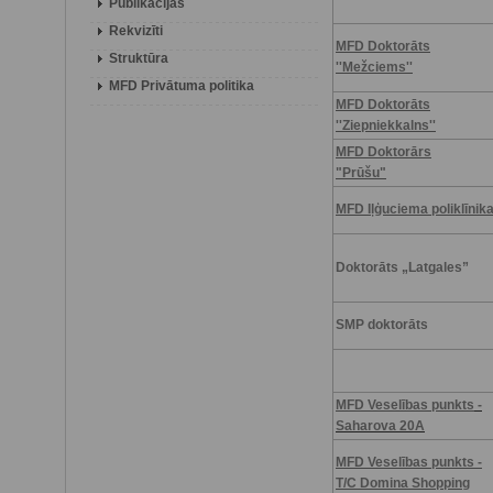
Publikācijas
Rekvizīti
MFD Doktorāts
Struktūra
''Mežciems''
MFD Privātuma politika
MFD Doktorāts
''Ziepniekkalns''
MFD Doktorārs
"Prūšu"
MFD Iļģuciema poliklīnik
Doktorāts „Latgales”
SMP doktorāts
MFD Veselības punkts
-
Saharova 20A
MFD Veselības punkts -
T/C Domina Shopping