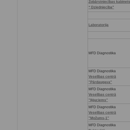
Zobārstniecības kabinet
“ Dziedniecība”
Laboratorija
MFD Diagnostika
MFD Diagnostika
Veselības centrā
"Pārdaugava"
MFD Diagnostika
Veselības centrā
"Iļģuciems"
MFD Diagnostika
Veselības centrā
"Možums-1"
MFD Diagnostika