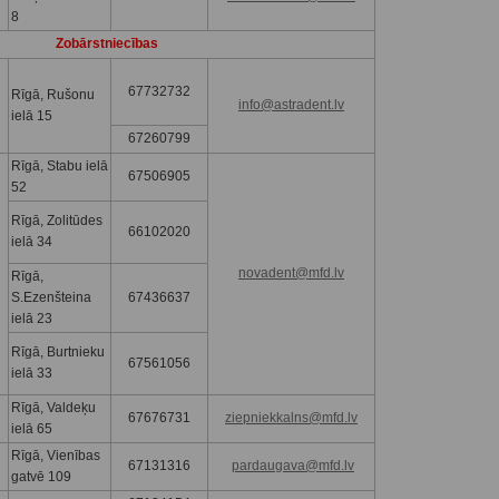
8
Zobārstniecības
67732732
Rīgā, Rušonu
info@astradent.lv
ielā 15
67260799
Rīgā, Stabu ielā
67506905
52
Rīgā, Zolitūdes
66102020
ielā 34
novadent@mfd.lv
Rīgā,
S.Ezenšteina
67436637
ielā 23
Rīgā, Burtnieku
67561056
ielā 33
Rīgā, Valdeķu
67676731
ziepniekkalns@mfd.lv
ielā 65
Rīgā, Vienības
67131316
pardaugava@mfd.lv
gatvē 109