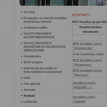
ES fondi
KONTAKTI
Korupcijas un interešu konflikta
novēršanas sistēma
MFD Veselības grupas filiāļ
Struktūrvienības
Kvalitātes vadība
nosaukums
VALSTS FINANSĒTA
DATORTOMOGRĀFIJA
VALSTS FINANSĒTS
MFD Veselības centrs
MAGNĒTISKĀS REZONANSES
''Dziedniecība''
IZMEKLĒJUMS
Ārstu izsaukšana mājās
Atsauksmes
MFD Veselības centrs
ERAF projekti
"Pārdaugava"
Informācija personām ar
MFD Veselības centrs
funkcionāliem traucējumiem
"Iļģuciems"
Fakti
Veselības centrs
Foto galerija
"MOŽUMS - 1''
Jaunumi
Kontakti
Veselības centrs
"Zolitūde"
Labdarība