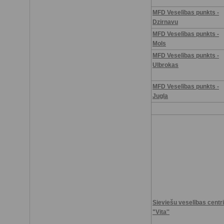
MFD Veselības punkts -
Dzirnavu
MFD Veselības punkts -
Mols
MFD Veselības punkts -
Ulbrokas
MFD Veselības punkts -
Jugla
Sieviešu veselības centri
"Vita''