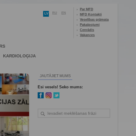
Par MFD
RU
EN
LV
MFD Kontakti
Veselības grāmata
Pakalpojumi
Cenrādis
Vakances
RS
KARDIOLOĢIJA
JAUTĀJIET MUMS
Esi vesels! Seko mums: