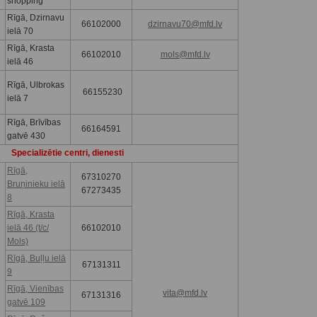
shopping
Rīgā, Dzirnavu
66102000
dzirnavu70@mfd.lv
ielā 70
Rīgā, Krasta
66102010
mols@mfd.lv
ielā 46
Rīgā, Ulbrokas
66155230
ielā 7
Rīgā, Brīvības
66164591
gatvē 430
Specializētie centri, dienesti
Rīgā,
67310270
Bruņinieku ielā
67273435
8
Rīgā, Krasta
ielā 46 (t/c/
66102010
Mols)
Rīgā, Buļļu ielā
67131311
9
Rīgā, Vienības
vita@mfd.lv
67131316
gatvē 109