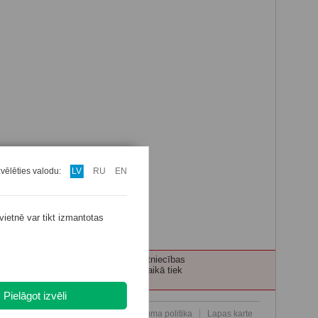
zvēlēties valodu:
LV
RU
EN
vietnē var tikt izmantotas
ecības personām tiek nodrošināta ārstniecības
 pacientu, pakalpojuma saņemšanas laikā tiek
Pielāgot izvēli
Par mums
Kontakti
MFD Privātuma politika
Lapas karte