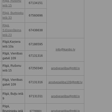
Rīgā, Rušonu
67134151
ielā 15
Rīgā, Burtnieku
67560696
ielā 33
Rīgā,
S.Eizenšteina
67436638
ielā 23
Rīgā,Kaņiera
67186595
ielā 10a
info@kardio.lv
Rīgā, Vienības
67131316
gatvē 109
Rīgā, Rušonu
67250340
arodveseliba@mfd.lv
ielā 15
Rīgā, Vienības
67131316
arodveseliba109@mfd.lv
gatvē 109
Rīgā, Buļļu ielā
67131311
arodveseliba@mfd.lv
9
Rīgā,
Bruņinieku ielā
arodveseliba@mfd.lv
67799801