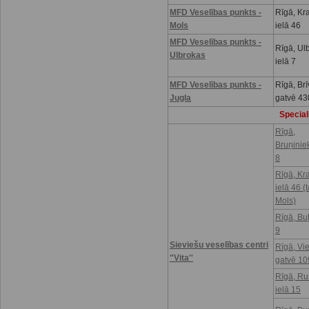
MFD Veselības punkts -
Rīgā, Kr
Mols
ielā 46
MFD Veselības punkts -
Rīgā, Ul
Ulbrokas
ielā 7
MFD Veselības punkts -
Rīgā, Brī
Jugla
gatvē 43
Speciali
Rīgā,
Bruņinie
8
Rīgā, Kr
ielā 46 (t
Mols)
Rīgā, Buļ
9
Sieviešu veselības centri
Rīgā, Vi
"Vita''
gatvē 10
Rīgā, R
ielā 15