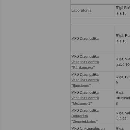
Rīgā,Ru
Laboratorija
ielā 15
Rīgā, R
MFD Diagnostika
ielā 15
MFD Diagnostika
Rīgā, Vi
Veselības centrā
gatvē 10
"Pārdaugava"
MFD Diagnostika
Rīgā, Buļ
Veselības centrā
9
"Iļģuciems"
MFD Diagnostika
Rīgā,
Veselības centrā
Bruņinie
"Možums-1"
8
MFD Diagnostika
Rīgā, Va
Doktorātā
ielā 65
"Ziepniekkalns"
MFD funkcionālās un
Rīgā,