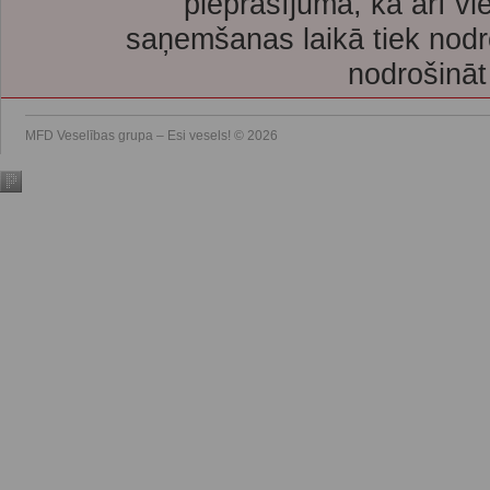
pieprasījuma, kā arī vi
saņemšanas laikā tiek nodr
nodrošināt
MFD Veselības grupa – Esi vesels! © 2026