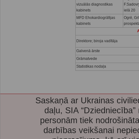
vizuālās diagnostikas
F.Sadov
kabinets
ielā 20
MFD Ehokardiogrāfijas
Ogrē, Gr
kabinets
prospekt
A
Direktore; biroja vadītāja
Galvenā ārste
Grāmatvede
Statistikas nodaļa
Saskaņā ar Ukrainas civilie
daļu, SIA “Dziedniecība”
personām tiek nodrošināta
darbības veikšanai nepie