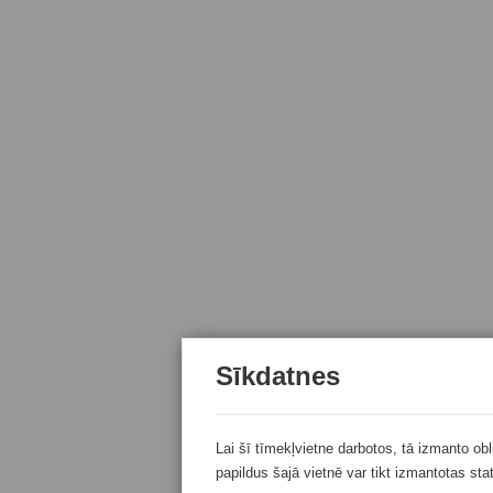
Sīkdatnes
Lai šī tīmekļvietne darbotos, tā izmanto ob
papildus šajā vietnē var tikt izmantotas sta