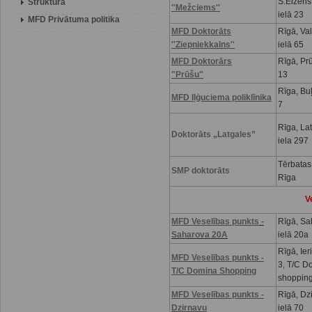
S.Eizenš
Struktūra
''Mežciems''
ielā 23
MFD Privātuma politika
MFD Doktorāts
Rīgā, Va
''Ziepniekkalns''
ielā 65
MFD Doktorārs
Rīgā, Prū
"Prūšu"
13
Rīga, Buļ
MFD Iļģuciema poliklīnika
7
Rīga, La
Doktorāts „Latgales”
iela 297
Tērbatas
SMP doktorāts
Rīga
V
MFD Veselības punkts
-
Rīgā, Sa
Saharova 20A
ielā 20a
Rīgā, Ier
MFD Veselības punkts -
3, T/C D
T/C Domina Shopping
shoppin
MFD Veselības punkts -
Rīgā, Dz
Dzirnavu
ielā 70