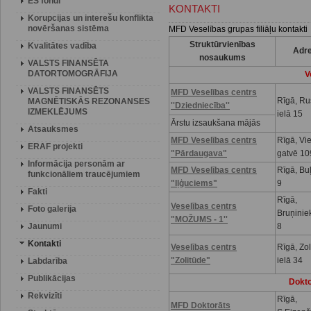
ES fondi
KONTAKTI
Korupcijas un interešu konflikta
novēršanas sistēma
MFD Veselības grupas filiāļu kontakti
Struktūrvienības
Kvalitātes vadība
Adr
nosaukums
VALSTS FINANSĒTA
DATORTOMOGRĀFIJA
V
VALSTS FINANSĒTS
MFD Veselības centrs
Rīgā, R
MAGNĒTISKĀS REZONANSES
''Dziedniecība''
IZMEKLĒJUMS
ielā 15
Ārstu izsaukšana mājās
Atsauksmes
MFD Veselības centrs
Rīgā, Vi
ERAF projekti
"Pārdaugava"
gatvē 10
Informācija personām ar
MFD Veselības centrs
Rīgā, Buļ
funkcionāliem traucējumiem
"Iļģuciems"
9
Fakti
Rīgā,
Veselības centrs
Foto galerija
Bruņinie
"MOŽUMS - 1''
Jaunumi
8
Kontakti
Veselības centrs
Rīgā, Zo
"Zolitūde"
ielā 34
Labdarība
Publikācijas
Dokto
Rekvizīti
Rīgā,
MFD Doktorāts