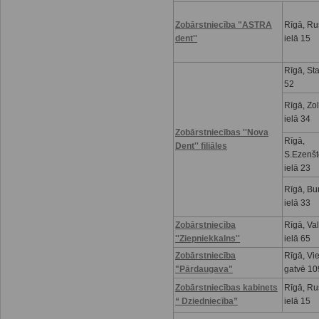
Zobārstniecība "ASTRA
Rīgā, R
dent''
ielā 15
Rīgā, Sta
52
Rīgā, Zo
ielā 34
Zobārstniecības ''Nova
Rīgā,
Dent'' filiāles
S.Ezenšt
ielā 23
Rīgā, Bu
ielā 33
Zobārstniecība
Rīgā, Va
''Ziepniekkalns''
ielā 65
Zobārstniecība
Rīgā, Vi
"Pārdaugava"
gatvē 10
Zobārstniecības kabinets
Rīgā, R
“ Dziedniecība”
ielā 15