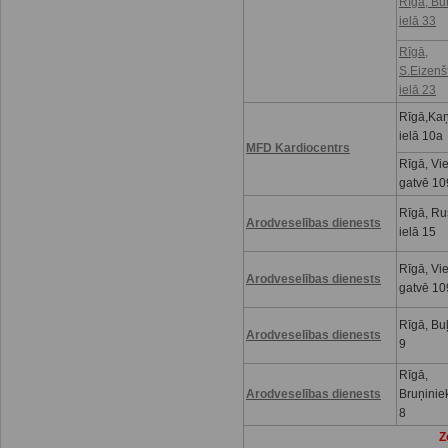
Rīgā, Bu
ielā 33
Rīgā,
S.Eizenš
ielā 23
Rīgā,Kaņ
ielā 10a
MFD Kardiocentrs
Rīgā, Vi
gatvē 10
Rīgā, R
Arodveselības dienests
ielā 15
Rīgā, Vi
Arodveselības dienests
gatvē 10
Rīgā, Buļ
Arodveselības dienests
9
Rīgā,
Arodveselības dienests
Bruņinie
8
Z