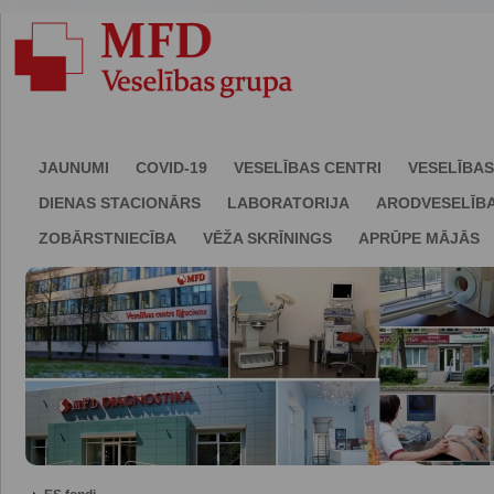
JAUNUMI
COVID-19
VESELĪBAS CENTRI
VESELĪBAS
DIENAS STACIONĀRS
LABORATORIJA
ARODVESELĪB
ZOBĀRSTNIECĪBA
VĒŽA SKRĪNINGS
APRŪPE MĀJĀS