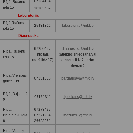
67134154
s
Rīgā, Rušonu
ielā 15
20203409
Laboratorija
Rīgā,Rušonu
25431312
laboratorija@mfd.lv
ielā 15
Diagnostika
67250457
diagnostika@mfd.lv
Rīgā, Rušonu
Info tālr.
(atbildes sniegšana var
ielā 15
(no 9 līdz 17)
aizņemt līdz 2 darba
dienām)
Rīgā, Vienības
67131316
pardaugava@mfd.lv
gatvē 109
Rīgā, Buļļu ielā
67131311
ilguciems@mfd.lv
9
Rīgā,
67273435
Bruņinieku ielā
67271234
mozums1@mfd.lv
8
26623251
Rīgā, Valdeķu