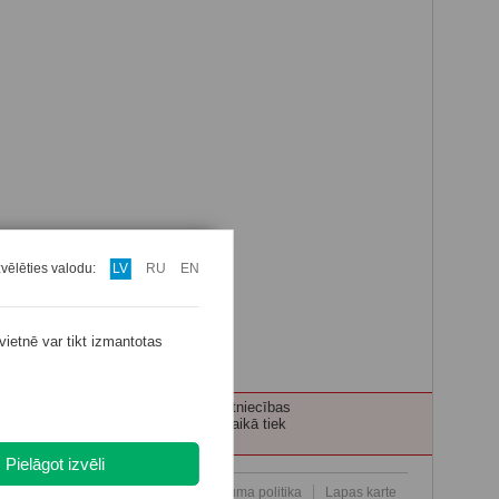
zvēlēties valodu:
LV
RU
EN
vietnē var tikt izmantotas
ecības personām tiek nodrošināta ārstniecības
 pacientu, pakalpojuma saņemšanas laikā tiek
Pielāgot izvēli
Par mums
Kontakti
MFD Privātuma politika
Lapas karte