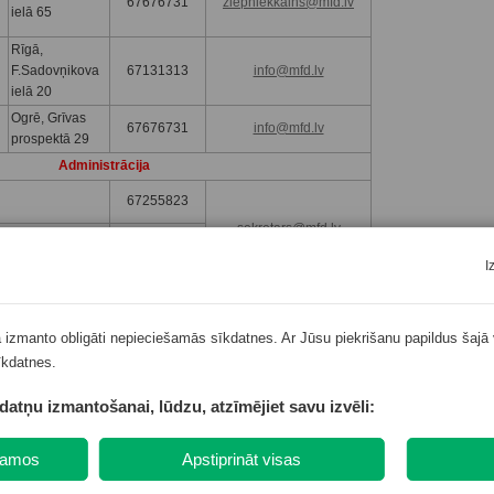
67676731
ziepniekkalns@mfd.lv
ielā 65
Rīgā,
F.Sadovņikova
67131313
info@mfd.lv
ielā 20
Ogrē, Grīvas
67676731
info@mfd.lv
prospektā 29
Administrācija
67255823
sekretars@mfd.lv
67250001
67260901
I
dc@mfd.lv
ā izmanto obligāti nepieciešamās sīkdatnes. Ar Jūsu piekrišanu papildus šajā 
īkdatnes.
a likuma 16.panta otro daļu, SIA “Dziedniecība” nodarbinātām Ukrainas ārstni
kdatņu izmantošanai, lūdzu, atzīmējiet savu izvēli:
epieciešamā saziņa, proti – pēc pacienta pieprasījuma, kā arī vienojoties ar
nodrošināta ārstniecības persona, kura var nodrošināt saziņu valsts valodā.
ešamos
Apstiprināt visas