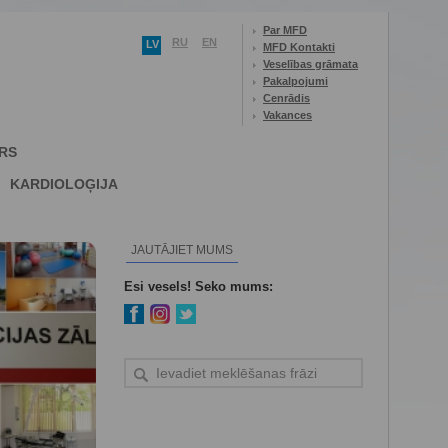
Par MFD
RU
EN
LV
MFD Kontakti
Veselības grāmata
Pakalpojumi
Cenrādis
Vakances
RS
KARDIOLOĢIJA
JAUTĀJIET MUMS
Esi vesels! Seko mums: