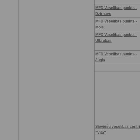
MFD Veselības punkts -
Dzirnavu
MFD Veselības punkts -
Mols
MFD Veselības punkts -
Ulbrokas
MFD Veselības punkts -
Jugla
Sieviešu veselības centri
"Vita''