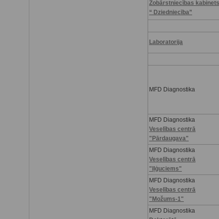
Zobārstniecības kabinet
“ Dziedniecība”
Laboratorija
MFD Diagnostika
MFD Diagnostika
Veselības centrā
"Pārdaugava"
MFD Diagnostika
Veselības centrā
"Iļģuciems"
MFD Diagnostika
Veselības centrā
"Možums-1"
MFD Diagnostika