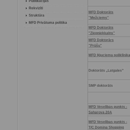
Publikācijas
Rekvizīti
MFD Doktorāts
Struktūra
''Mežciems''
MFD Privātuma politika
MFD Doktorāts
''Ziepniekkalns''
MFD Doktorārs
"Prūšu"
MFD Iļģuciema poliklīnik
Doktorāts „Latgales”
SMP doktorāts
MFD Veselības punkts
-
Saharova 20A
MFD Veselības punkts -
T/C Domina Shopping