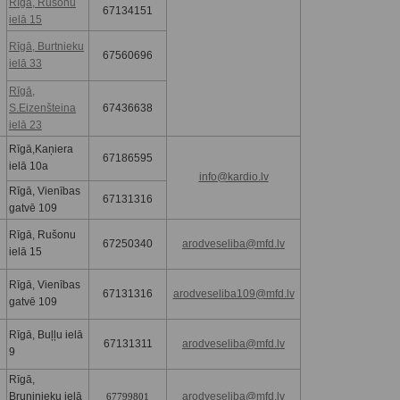
Rīgā, Rušonu
67134151
ielā 15
Rīgā, Burtnieku
67560696
ielā 33
Rīgā,
S.Eizenšteina
67436638
ielā 23
Rīgā,Kaņiera
67186595
ielā 10a
info@kardio.lv
Rīgā, Vienības
67131316
gatvē 109
Rīgā, Rušonu
67250340
arodveseliba@mfd.lv
ielā 15
Rīgā, Vienības
67131316
arodveseliba109@mfd.lv
gatvē 109
Rīgā, Buļļu ielā
67131311
arodveseliba@mfd.lv
9
Rīgā,
Bruņinieku ielā
arodveseliba@mfd.lv
67799801