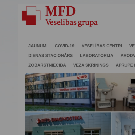
JAUNUMI
COVID-19
VESELĪBAS CENTRI
VE
DIENAS STACIONĀRS
LABORATORIJA
ARODV
ZOBĀRSTNIECĪBA
VĒŽA SKRĪNINGS
APRŪPE