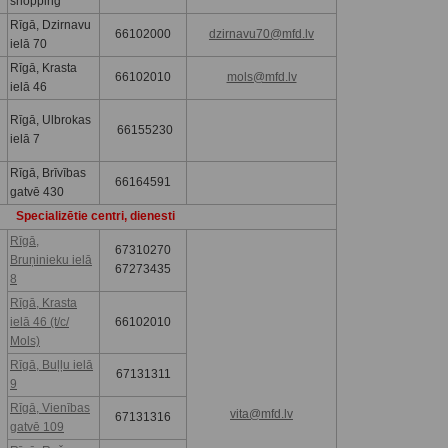
shopping
Rīgā, Dzirnavu
66102000
dzirnavu70@mfd.lv
ielā 70
Rīgā, Krasta
66102010
mols@mfd.lv
ielā 46
Rīgā, Ulbrokas
66155230
ielā 7
Rīgā, Brīvības
66164591
gatvē 430
Specializētie centri, dienesti
Rīgā,
67310270
Bruņinieku ielā
67273435
8
Rīgā, Krasta
ielā 46 (t/c/
66102010
Mols)
Rīgā, Buļļu ielā
67131311
9
Rīgā, Vienības
vita@mfd.lv
67131316
gatvē 109