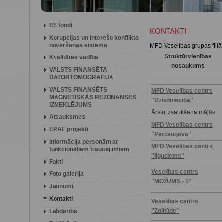
ES fondi
KONTAKTI
Korupcijas un interešu konflikta
novēršanas sistēma
MFD Veselības grupas filiāļ
Struktūrvienības
Kvalitātes vadība
nosaukums
VALSTS FINANSĒTA
DATORTOMOGRĀFIJA
VALSTS FINANSĒTS
MFD Veselības centrs
MAGNĒTISKĀS REZONANSES
''Dziedniecība''
IZMEKLĒJUMS
Ārstu izsaukšana mājās
Atsauksmes
MFD Veselības centrs
ERAF projekti
"Pārdaugava"
Informācija personām ar
MFD Veselības centrs
funkcionāliem traucējumiem
"Iļģuciems"
Fakti
Veselības centrs
Foto galerija
"MOŽUMS - 1''
Jaunumi
Kontakti
Veselības centrs
"Zolitūde"
Labdarība