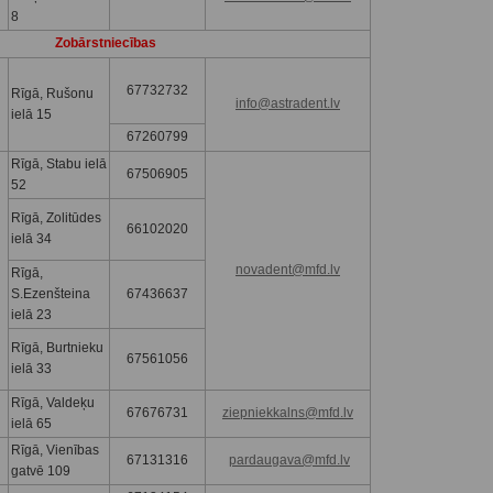
8
Zobārstniecības
67732732
Rīgā, Rušonu
info@astradent.lv
ielā 15
67260799
Rīgā, Stabu ielā
67506905
52
Rīgā, Zolitūdes
66102020
ielā 34
novadent@mfd.lv
Rīgā,
S.Ezenšteina
67436637
ielā 23
Rīgā, Burtnieku
67561056
ielā 33
Rīgā, Valdeķu
67676731
ziepniekkalns@mfd.lv
ielā 65
Rīgā, Vienības
67131316
pardaugava@mfd.lv
gatvē 109