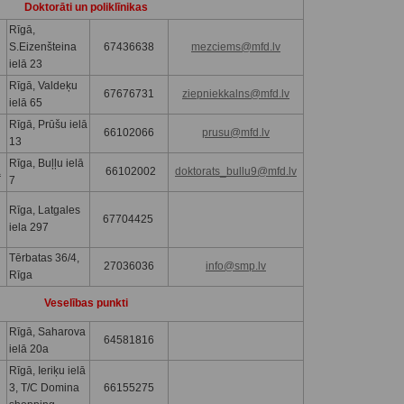
Doktorāti un poliklīnikas
Rīgā,
S.Eizenšteina
67436638
mezciems@mfd.lv
ielā 23
Rīgā, Valdeķu
67676731
ziepniekkalns@mfd.lv
ielā 65
Rīgā, Prūšu ielā
66102066
prusu@mfd.lv
13
Rīga, Buļļu ielā
a
66102002
doktorats_bullu9@mfd.lv
7
Rīga, Latgales
67704425
iela 297
Tērbatas 36/4,
27036036
info@smp.lv
Rīga
Veselības punkti
Rīgā, Saharova
64581816
ielā 20a
Rīgā, Ieriķu ielā
3, T/C Domina
66155275