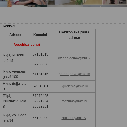
u kontakti
Elektroniskā pasta
Adrese
Kontakti
adrese
Veselības centri
67131313
Rīgā, Rušonu
dziednieciba@mfd.lv
ielā 15
67255830
Rīgā, Vienības
67131316
pardaugava@mfd.lv
gatvē 109
Rīgā, Buļļu ielā
67131311
ilguciems@mfd.lv
9
Rīgā,
67273435
Bruņinieku ielā
67271234
mozums@mfd.lv
8
26623251
Rīgā, Zolitūdes
66102020
zolitude@mfd.lv
ielā 34