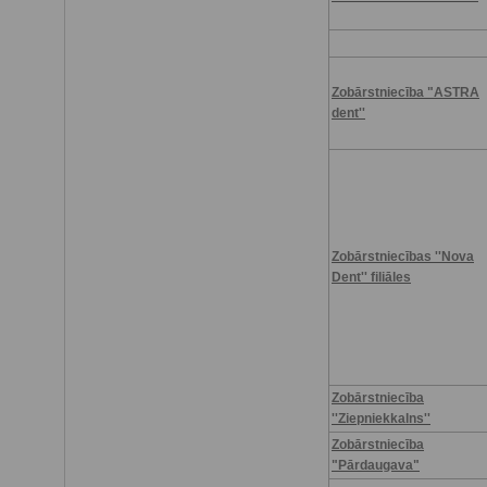
Zobārstniecība "ASTRA
dent''
Zobārstniecības ''Nova
Dent'' filiāles
Zobārstniecība
''Ziepniekkalns''
Zobārstniecība
"Pārdaugava"