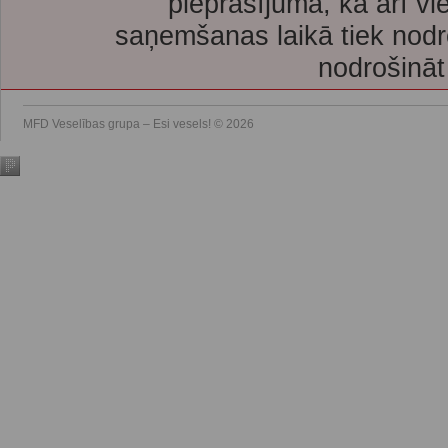
pieprasījuma, kā arī vi
saņemšanas laikā tiek nodr
nodrošināt
MFD Veselības grupa – Esi vesels! © 2026