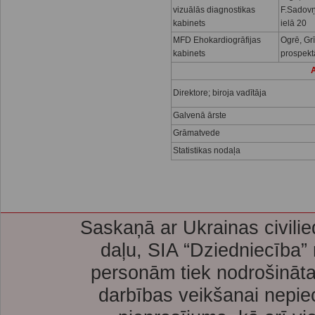
vizuālās diagnostikas
F.Sadov
kabinets
ielā 20
MFD Ehokardiogrāfijas
Ogrē, Gr
kabinets
prospekt
A
Direktore; biroja vadītāja
Galvenā ārste
Grāmatvede
Statistikas nodaļa
Saskaņā ar Ukrainas civilie
daļu, SIA “Dziedniecība”
personām tiek nodrošināta
darbības veikšanai nepie