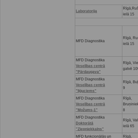
Rīgā,Ru
Laboratorija
ielā 15
Rīgā, R
MFD Diagnostika
ielā 15
MFD Diagnostika
Rīgā, Vi
Veselības centrā
gatvē 10
"Pārdaugava"
MFD Diagnostika
Rīgā, Buļ
Veselības centrā
9
"Iļģuciems"
MFD Diagnostika
Rīgā,
Veselības centrā
Bruņinie
"Možums-1"
8
MFD Diagnostika
Rīgā, Va
Doktorātā
ielā 65
"Ziepniekkalns"
MFD funkcionālās un
Rīgā,