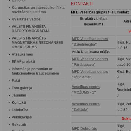
ES fondi
KONTAKTI
Korupcijas un interešu konflikta
novēršanas sistēma
MFD Veselības grupas filiāļu kontakti
Struktūrvienības
Kvalitātes vadība
Adr
nosaukums
VALSTS FINANSĒTA
DATORTOMOGRĀFIJA
V
VALSTS FINANSĒTS
MFD Veselības centrs
Rīgā, R
MAGNĒTISKĀS REZONANSES
''Dziedniecība''
IZMEKLĒJUMS
ielā 15
Ārstu izsaukšana mājās
Atsauksmes
MFD Veselības centrs
Rīgā, Vi
ERAF projekti
"Pārdaugava"
gatvē 10
Informācija personām ar
MFD Veselības centrs
Rīgā, Buļ
funkcionāliem traucējumiem
"Iļģuciems"
9
Fakti
Rīgā,
Veselības centrs
Foto galerija
Bruņinie
"MOŽUMS - 1''
Jaunumi
8
Kontakti
Veselības centrs
Rīgā, Zo
"Zolitūde"
ielā 34
Labdarība
Publikācijas
Dokto
Rekvizīti
Rīgā,
MFD Doktorāts