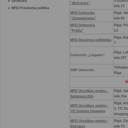
S.Eizenš
Struktūra
''Mežciems''
ielā 23
MFD Privātuma politika
MFD Doktorāts
Rīgā, Va
''Ziepniekkalns''
ielā 65
MFD Doktorārs
Rīgā, Prū
"Prūšu"
13
Rīga, Buļ
MFD Iļģuciema poliklīnika
7
Rīga, La
Doktorāts „Latgales”
iela 297
Tērbatas
SMP doktorāts
Rīga
V
MFD Veselības punkts
-
Rīgā, Sa
Saharova 20A
ielā 20a
Rīgā, Ier
MFD Veselības punkts -
3, T/C D
T/C Domina Shopping
shoppin
MFD Veselības punkts -
Rīgā, Dz
Dzirnavu
ielā 70