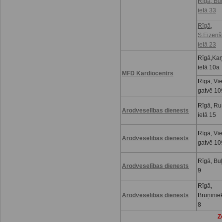
Rīgā, Bu
ielā 33
Rīgā,
S.Eizenš
ielā 23
Rīgā,Kaņ
ielā 10a
MFD Kardiocentrs
Rīgā, Vi
gatvē 10
Rīgā, R
Arodveselības dienests
ielā 15
Rīgā, Vi
Arodveselības dienests
gatvē 10
Rīgā, Buļ
Arodveselības dienests
9
Rīgā,
Arodveselības dienests
Bruņinie
8
Z