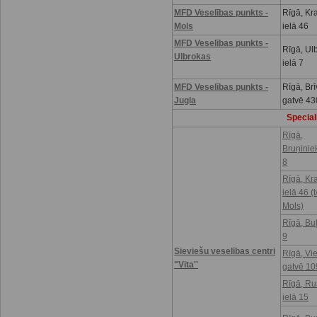
MFD Veselības punkts -
Rīgā, Kr
Mols
ielā 46
MFD Veselības punkts -
Rīgā, Ul
Ulbrokas
ielā 7
MFD Veselības punkts -
Rīgā, Brī
Jugla
gatvē 43
Speciali
Rīgā,
Bruņinie
8
Rīgā, Kr
ielā 46 (t
Mols)
Rīgā, Buļ
9
Sieviešu veselības centri
Rīgā, Vi
"Vita''
gatvē 10
Rīgā, R
ielā 15