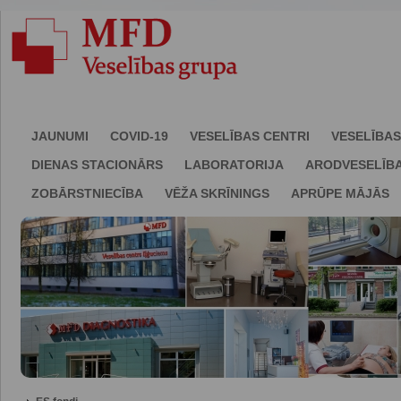
JAUNUMI
COVID-19
VESELĪBAS CENTRI
VESELĪBAS
DIENAS STACIONĀRS
LABORATORIJA
ARODVESELĪB
ZOBĀRSTNIECĪBA
VĒŽA SKRĪNINGS
APRŪPE MĀJĀS