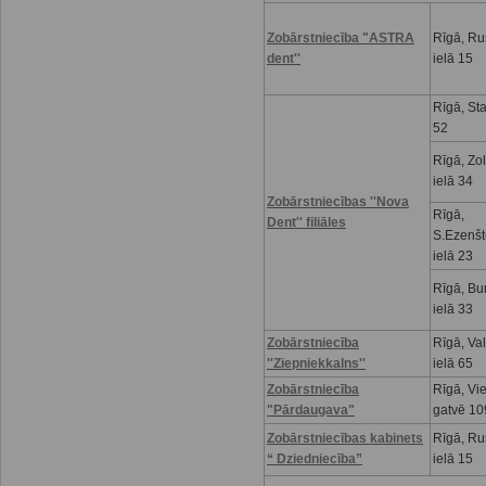
Zobārstniecība "ASTRA
Rīgā, R
dent''
ielā 15
Rīgā, Sta
52
Rīgā, Zo
ielā 34
Zobārstniecības ''Nova
Rīgā,
Dent'' filiāles
S.Ezenšt
ielā 23
Rīgā, Bu
ielā 33
Zobārstniecība
Rīgā, Va
''Ziepniekkalns''
ielā 65
Zobārstniecība
Rīgā, Vi
"Pārdaugava"
gatvē 10
Zobārstniecības kabinets
Rīgā, R
“ Dziedniecība”
ielā 15