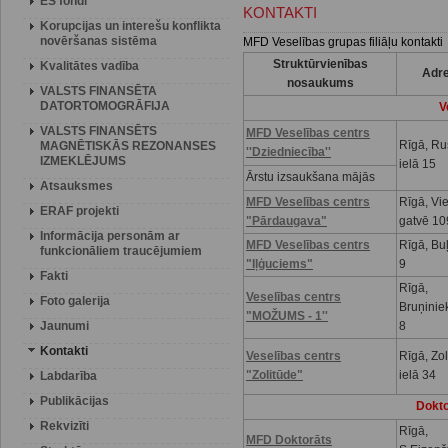
ES fondi
KONTAKTI
Korupcijas un interešu konflikta
novēršanas sistēma
MFD Veselības grupas filiāļu kontakti
Struktūrvienības
Kvalitātes vadība
Adr
nosaukums
VALSTS FINANSĒTA
DATORTOMOGRĀFIJA
V
VALSTS FINANSĒTS
MFD Veselības centrs
Rīgā, R
MAGNĒTISKĀS REZONANSES
''Dziedniecība''
IZMEKLĒJUMS
ielā 15
Ārstu izsaukšana mājās
Atsauksmes
MFD Veselības centrs
Rīgā, Vi
ERAF projekti
"Pārdaugava"
gatvē 10
Informācija personām ar
MFD Veselības centrs
Rīgā, Buļ
funkcionāliem traucējumiem
"Iļģuciems"
9
Fakti
Rīgā,
Veselības centrs
Foto galerija
Bruņinie
"MOŽUMS - 1''
Jaunumi
8
Kontakti
Veselības centrs
Rīgā, Zo
"Zolitūde"
ielā 34
Labdarība
Publikācijas
Dokto
Rekvizīti
Rīgā,
MFD Doktorāts