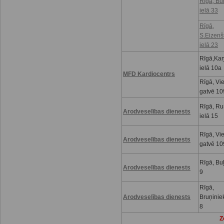
Rīgā, Bu
ielā 33
Rīgā,
S.Eizenš
ielā 23
Rīgā,Kaņ
ielā 10a
MFD Kardiocentrs
Rīgā, Vi
gatvē 10
Rīgā, R
Arodveselības dienests
ielā 15
Rīgā, Vi
Arodveselības dienests
gatvē 10
Rīgā, Buļ
Arodveselības dienests
9
Rīgā,
Arodveselības dienests
Bruņinie
8
Z