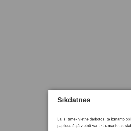
Sīkdatnes
Lai šī tīmekļvietne darbotos, tā izmanto ob
papildus šajā vietnē var tikt izmantotas sta