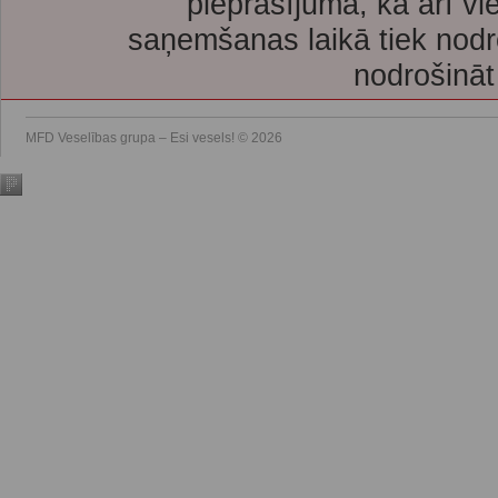
pieprasījuma, kā arī vi
saņemšanas laikā tiek nodr
nodrošināt
MFD Veselības grupa – Esi vesels! © 2026