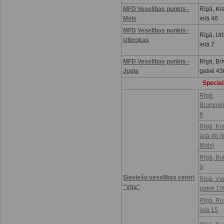
MFD Veselības punkts -
Rīgā, Kr
Mols
ielā 46
MFD Veselības punkts -
Rīgā, Ul
Ulbrokas
ielā 7
MFD Veselības punkts -
Rīgā, Brī
Jugla
gatvē 43
Speciali
Rīgā,
Bruņinie
8
Rīgā, Kr
ielā 46 (t
Mols)
Rīgā, Buļ
9
Sieviešu veselības centri
Rīgā, Vi
"Vita''
gatvē 10
Rīgā, R
ielā 15