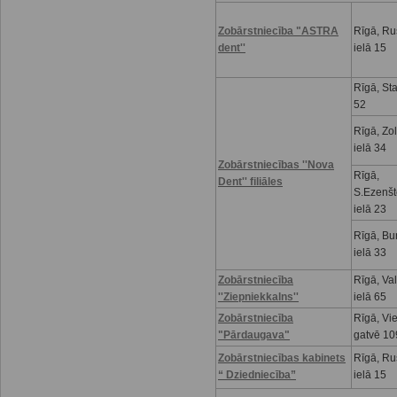
Zobārstniecība "ASTRA
Rīgā, R
dent''
ielā 15
Rīgā, Sta
52
Rīgā, Zo
ielā 34
Zobārstniecības ''Nova
Rīgā,
Dent'' filiāles
S.Ezenšt
ielā 23
Rīgā, Bu
ielā 33
Zobārstniecība
Rīgā, Va
''Ziepniekkalns''
ielā 65
Zobārstniecība
Rīgā, Vi
"Pārdaugava"
gatvē 10
Zobārstniecības kabinets
Rīgā, R
“ Dziedniecība”
ielā 15