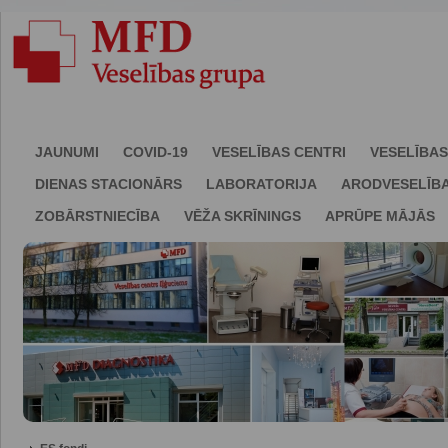
JAUNUMI
COVID-19
VESELĪBAS CENTRI
VESELĪBAS
DIENAS STACIONĀRS
LABORATORIJA
ARODVESELĪB
ZOBĀRSTNIECĪBA
VĒŽA SKRĪNINGS
APRŪPE MĀJĀS