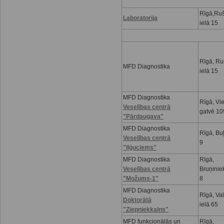
Rīgā,Ru
Laboratorija
ielā 15
Rīgā, R
MFD Diagnostika
ielā 15
MFD Diagnostika
Rīgā, Vi
Veselības centrā
gatvē 10
"Pārdaugava"
MFD Diagnostika
Rīgā, Buļ
Veselības centrā
9
"Iļģuciems"
MFD Diagnostika
Rīgā,
Veselības centrā
Bruņinie
"Možums-1"
8
MFD Diagnostika
Rīgā, Va
Doktorātā
ielā 65
"Ziepniekkalns"
MFD funkcionālās un
Rīgā,