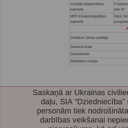
vizuālās diagnostikas
F.Sadov
kabinets
ielā 20
MFD Ehokardiogrāfijas
Ogrē, Gr
kabinets
prospekt
A
Direktore; biroja vadītāja
Galvenā ārste
Grāmatvede
Statistikas nodaļa
Saskaņā ar Ukrainas civilie
daļu, SIA “Dziedniecība”
personām tiek nodrošināta
darbības veikšanai nepie