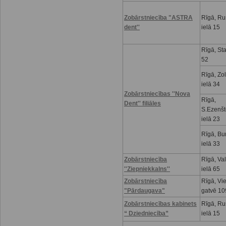
Zobārstniecība "ASTRA
Rīgā, R
dent''
ielā 15
Rīgā, Sta
52
Rīgā, Zo
ielā 34
Zobārstniecības ''Nova
Rīgā,
Dent'' filiāles
S.Ezenšt
ielā 23
Rīgā, Bu
ielā 33
Zobārstniecība
Rīgā, Va
''Ziepniekkalns''
ielā 65
Zobārstniecība
Rīgā, Vi
"Pārdaugava"
gatvē 10
Zobārstniecības kabinets
Rīgā, R
“ Dziedniecība”
ielā 15