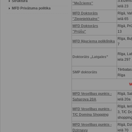
S.Eizenš
Struktūra
''Mežciems''
ielā 23
MFD Privātuma politika
MFD Doktorāts
Rīgā, Va
''Ziepniekkalns''
ielā 65
MFD Doktorārs
Rīgā, Prū
"Prūšu"
13
Rīga, Buļ
MFD Iļģuciema poliklīnika
7
Rīga, La
Doktorāts „Latgales”
iela 297
Tērbatas
SMP doktorāts
Rīga
V
MFD Veselības punkts
-
Rīgā, Sa
Saharova 20A
ielā 20a
Rīgā, Ier
MFD Veselības punkts -
3, T/C D
T/C Domina Shopping
shoppin
MFD Veselības punkts -
Rīgā, Dz
Dzirnavu
ielā 70