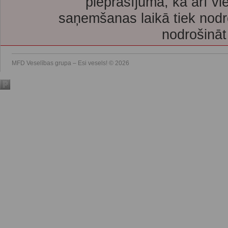
pieprasījuma, kā arī vi
saņemšanas laikā tiek nodr
nodrošināt
MFD Veselības grupa – Esi vesels! © 2026