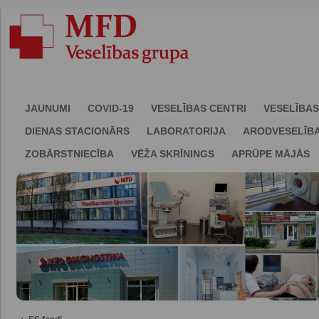
JAUNUMI
COVID-19
VESELĪBAS CENTRI
VESELĪBAS
DIENAS STACIONĀRS
LABORATORIJA
ARODVESELĪB
ZOBĀRSTNIECĪBA
VĒŽA SKRĪNINGS
APRŪPE MĀJĀS