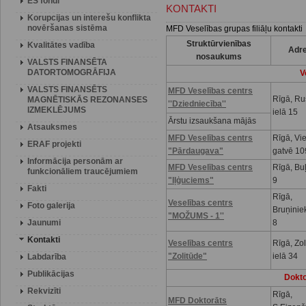
ES fondi
KONTAKTI
Korupcijas un interešu konflikta
novēršanas sistēma
MFD Veselības grupas filiāļu kontakti
Struktūrvienības
Kvalitātes vadība
Adr
nosaukums
VALSTS FINANSĒTA
DATORTOMOGRĀFIJA
V
VALSTS FINANSĒTS
MFD Veselības centrs
Rīgā, R
MAGNĒTISKĀS REZONANSES
''Dziedniecība''
IZMEKLĒJUMS
ielā 15
Ārstu izsaukšana mājās
Atsauksmes
MFD Veselības centrs
Rīgā, Vi
ERAF projekti
"Pārdaugava"
gatvē 10
Informācija personām ar
MFD Veselības centrs
Rīgā, Buļ
funkcionāliem traucējumiem
"Iļģuciems"
9
Fakti
Rīgā,
Veselības centrs
Foto galerija
Bruņinie
"MOŽUMS - 1''
Jaunumi
8
Kontakti
Veselības centrs
Rīgā, Zo
"Zolitūde"
ielā 34
Labdarība
Publikācijas
Dokto
Rekvizīti
Rīgā,
MFD Doktorāts