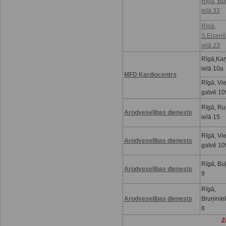
Rīgā, Bu
ielā 33
Rīgā,
S.Eizenš
ielā 23
Rīgā,Kaņ
ielā 10a
MFD Kardiocentrs
Rīgā, Vi
gatvē 10
Rīgā, R
Arodveselības dienests
ielā 15
Rīgā, Vi
Arodveselības dienests
gatvē 10
Rīgā, Buļ
Arodveselības dienests
9
Rīgā,
Arodveselības dienests
Bruņinie
8
Z