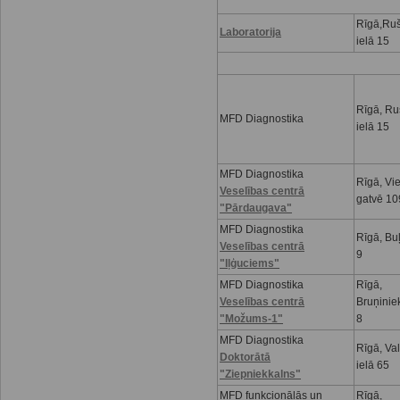
Rīgā,Ru
Laboratorija
ielā 15
Rīgā, R
MFD Diagnostika
ielā 15
MFD Diagnostika
Rīgā, Vi
Veselības centrā
gatvē 10
"Pārdaugava"
MFD Diagnostika
Rīgā, Buļ
Veselības centrā
9
"Iļģuciems"
MFD Diagnostika
Rīgā,
Veselības centrā
Bruņinie
"Možums-1"
8
MFD Diagnostika
Rīgā, Va
Doktorātā
ielā 65
"Ziepniekkalns"
MFD funkcionālās un
Rīgā,