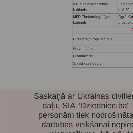
vizuālās diagnostikas
F.Sadov
kabinets
ielā 20
MFD Ehokardiogrāfijas
Ogrē, Gr
kabinets
prospekt
A
Direktore; biroja vadītāja
Galvenā ārste
Grāmatvede
Statistikas nodaļa
Saskaņā ar Ukrainas civilie
daļu, SIA “Dziedniecība”
personām tiek nodrošināta
darbības veikšanai nepie