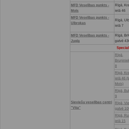
MFD Veselības punkts -
Rīgā, Kr
Mols
ielā 46
MFD Veselības punkts -
Rīgā, Ul
Ulbrokas
ielā 7
MFD Veselības punkts -
Rīgā, Brī
Jugla
gatvē 43
Speciali
Rīgā,
Bruņinie
8
Rīgā, Kr
ielā 46 (t
Mols)
Rīgā, Buļ
9
Sieviešu veselības centri
Rīgā, Vi
"Vita''
gatvē 10
Rīgā, R
ielā 15