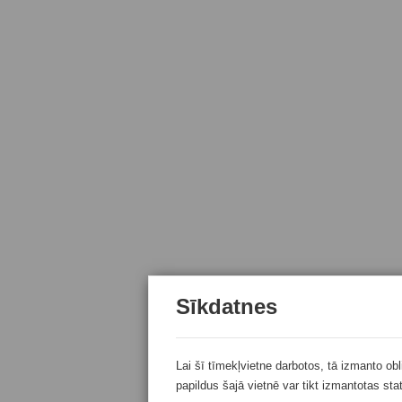
Sīkdatnes
Lai šī tīmekļvietne darbotos, tā izmanto ob
papildus šajā vietnē var tikt izmantotas sta