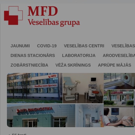
JAUNUMI
COVID-19
VESELĪBAS CENTRI
VESELĪBAS
DIENAS STACIONĀRS
LABORATORIJA
ARODVESELĪB
ZOBĀRSTNIECĪBA
VĒŽA SKRĪNINGS
APRŪPE MĀJĀS