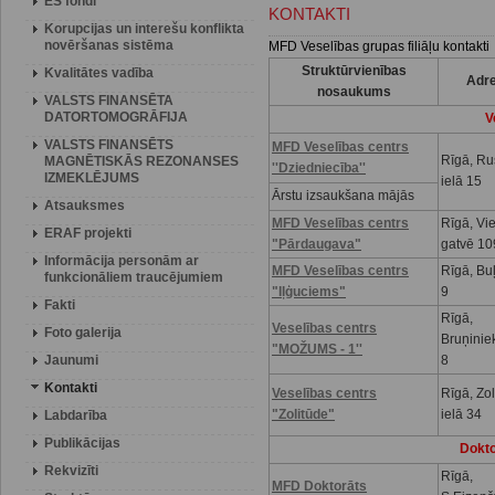
ES fondi
KONTAKTI
Korupcijas un interešu konflikta
novēršanas sistēma
MFD Veselības grupas filiāļu kontakti
Struktūrvienības
Kvalitātes vadība
Adr
nosaukums
VALSTS FINANSĒTA
DATORTOMOGRĀFIJA
V
VALSTS FINANSĒTS
MFD Veselības centrs
Rīgā, R
MAGNĒTISKĀS REZONANSES
''Dziedniecība''
IZMEKLĒJUMS
ielā 15
Ārstu izsaukšana mājās
Atsauksmes
MFD Veselības centrs
Rīgā, Vi
ERAF projekti
"Pārdaugava"
gatvē 10
Informācija personām ar
MFD Veselības centrs
Rīgā, Buļ
funkcionāliem traucējumiem
"Iļģuciems"
9
Fakti
Rīgā,
Veselības centrs
Foto galerija
Bruņinie
"MOŽUMS - 1''
Jaunumi
8
Kontakti
Veselības centrs
Rīgā, Zo
"Zolitūde"
ielā 34
Labdarība
Publikācijas
Dokto
Rekvizīti
Rīgā,
MFD Doktorāts