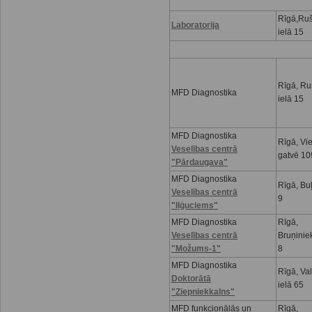
Rīgā,Ru
Laboratorija
ielā 15
Rīgā, R
MFD Diagnostika
ielā 15
MFD Diagnostika
Rīgā, Vi
Veselības centrā
gatvē 10
"Pārdaugava"
MFD Diagnostika
Rīgā, Buļ
Veselības centrā
9
"Iļģuciems"
MFD Diagnostika
Rīgā,
Veselības centrā
Bruņinie
"Možums-1"
8
MFD Diagnostika
Rīgā, Va
Doktorātā
ielā 65
"Ziepniekkalns"
MFD funkcionālās un
Rīgā,