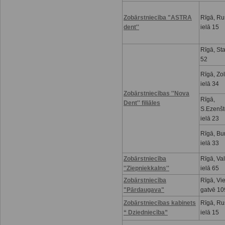
Zobārstniecība "ASTRA
Rīgā, R
dent''
ielā 15
Rīgā, Sta
52
Rīgā, Zo
ielā 34
Zobārstniecības ''Nova
Rīgā,
Dent'' filiāles
S.Ezenšt
ielā 23
Rīgā, Bu
ielā 33
Zobārstniecība
Rīgā, Va
''Ziepniekkalns''
ielā 65
Zobārstniecība
Rīgā, Vi
"Pārdaugava"
gatvē 10
Zobārstniecības kabinets
Rīgā, R
“ Dziedniecība”
ielā 15