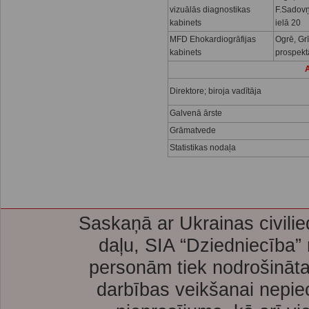
vizuālās diagnostikas
F.Sadov
kabinets
ielā 20
MFD Ehokardiogrāfijas
Ogrē, Gr
kabinets
prospekt
A
Direktore; biroja vadītāja
Galvenā ārste
Grāmatvede
Statistikas nodaļa
Saskaņā ar Ukrainas civilie
daļu, SIA “Dziedniecība”
personām tiek nodrošināta
darbības veikšanai nepie