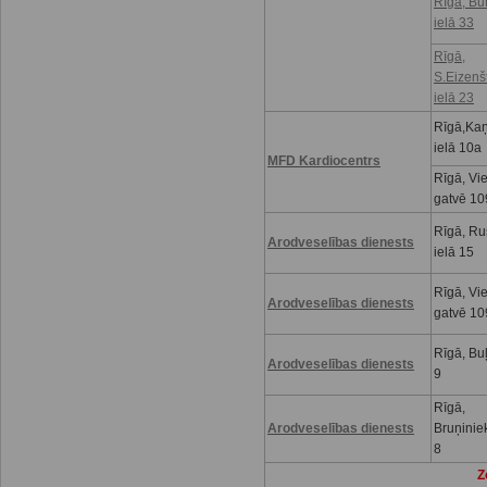
Rīgā, Bu
ielā 33
Rīgā,
S.Eizenš
ielā 23
Rīgā,Kaņ
ielā 10a
MFD Kardiocentrs
Rīgā, Vi
gatvē 10
Rīgā, R
Arodveselības dienests
ielā 15
Rīgā, Vi
Arodveselības dienests
gatvē 10
Rīgā, Buļ
Arodveselības dienests
9
Rīgā,
Arodveselības dienests
Bruņinie
8
Z