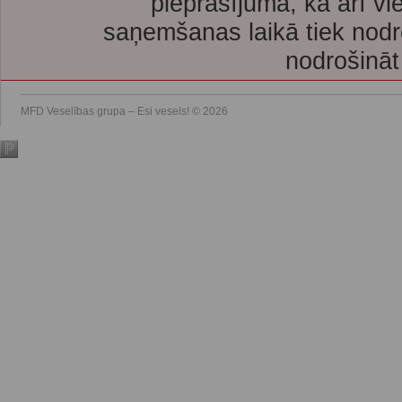
pieprasījuma, kā arī vi
saņemšanas laikā tiek nodr
nodrošināt
MFD Veselības grupa – Esi vesels! © 2026