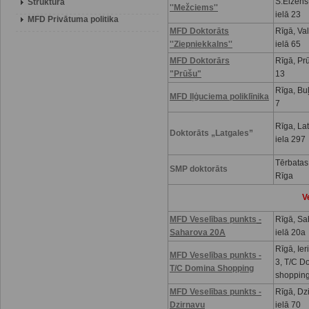
S.Eizenš
Struktūra
''Mežciems''
ielā 23
MFD Privātuma politika
MFD Doktorāts
Rīgā, Va
''Ziepniekkalns''
ielā 65
MFD Doktorārs
Rīgā, Prū
"Prūšu"
13
Rīga, Buļ
MFD Iļģuciema poliklīnika
7
Rīga, La
Doktorāts „Latgales”
iela 297
Tērbatas
SMP doktorāts
Rīga
V
MFD Veselības punkts
-
Rīgā, Sa
Saharova 20A
ielā 20a
Rīgā, Ier
MFD Veselības punkts -
3, T/C D
T/C Domina Shopping
shoppin
MFD Veselības punkts -
Rīgā, Dz
Dzirnavu
ielā 70