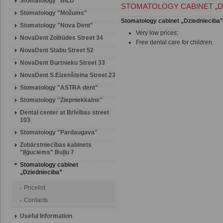
Stomatology "BILD"
STOMATOLOGY CABINET „D
Stomatology "Možums"
Stomatology cabinet „Dziednieciba” 
Stomatology "Nova Dent"
Very low prices;
NovaDent Zolitūdes Street 34
Free dental care for children.
NovaDent Stabu Street 52
NovaDent Burtnieku Street 33
NovaDent S.Eizenšteina Street 23
Stomatology "ASTRA dent"
Stomatology ''Ziepniekkalns''
Dental center at Brīvības street
103
Stomatology "Pardaugava"
Zobārstniecības kabinets
"Iļģuciems" Buļļu 7
Stomatology cabinet
„Dziednieciba”
Pricelist
Contacts
Useful Information