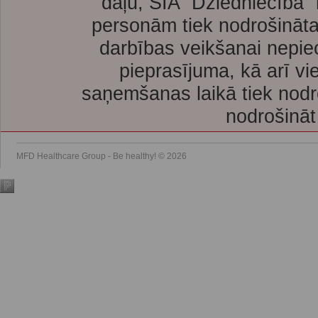
daļu, SIA “Dziedniecība”
personām tiek nodrošināta
darbības veikšanai nepie
pieprasījuma, kā arī vi
saņemšanas laikā tiek nodr
nodrošināt
MFD Healthcare Group - Be healthy! © 2026