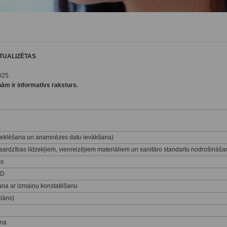
TUALIZĒTAS
025.
ām ir informatīvs raksturs.
meklēšana un anamnēzes datu ievākšana)
sardzības līdzekļiem, vienreizējiem materiāliem un sanitāro standartu nodrošināša
ms
VD
šana ar izmaiņu konstatēšanu
plāns)
ana