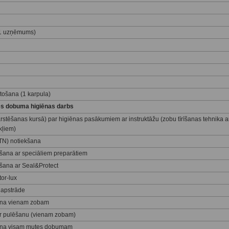
, 1 uzņēmums)
tošana (1 karpula)
es dobuma higiēnas darbs
stēšanas kursā) par higiēnas pasākumiem ar instruktāžu (zobu tīrīšanas tehnika a
kļiem)
TN) notiekšana
āšana ar speciāliem preparātiem
āšana ar Seal&Protect
or-lux
apstrāde
ana vienam zobam
 pulēšanu (vienam zobam)
ana visam mutes dobumam