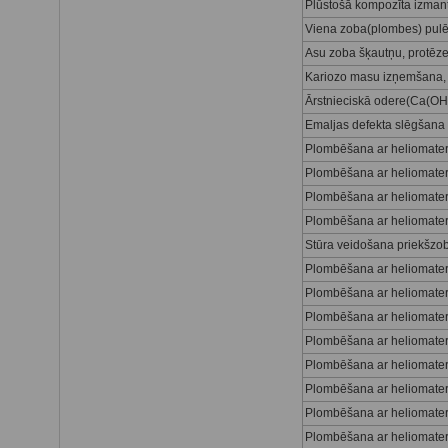
Plūstošā kompozīta izma
Viena zoba(plombes) pulē
Asu zoba šķautņu, protēz
Kariozo masu izņemšana, k
Ārstnieciskā odere(Ca(OH)2
Emaljas defekta slēgšana 
Plombēšana ar heliomateri
Plombēšana ar heliomateri
Plombēšana ar heliomateriā
Plombēšana ar heliomateri
Stūra veidošana priekšzobu
Plombēšana ar heliomateri
Plombēšana ar heliomateri
Plombēšana ar heliomateriā
Plombēšana ar heliomateri
Plombēšana ar heliomateri
Plombēšana ar heliomateri
Plombēšana ar heliomateriā
Plombēšana ar heliomateri