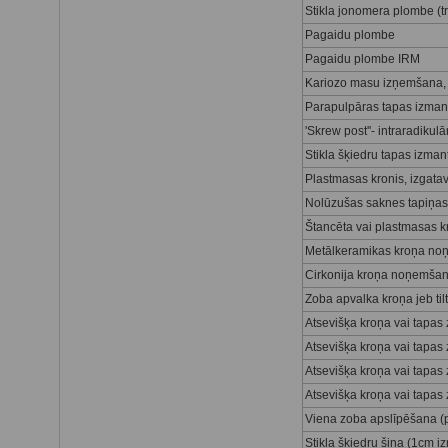
Stikla jonomera plombe (tr
Pagaidu plombe
Pagaidu plombe IRM
Kariozo masu izņemšana, k
Parapulpāras tapas izman
'Skrew post''- intraradiku
Stikla šķiedru tapas izma
Plastmasas kronis, izgatav
Nolūzušas saknes tapiņa
Štancēta vai plastmasas
Metālkeramikas kroņa n
Cirkonija kroņa noņemša
Zoba apvalka kroņa jeb ti
Atsevišķa kroņa vai tapa
Atsevišķa kroņa vai tapas
Atsevišķa kroņa vai tapas
Atsevišķa kroņa vai tapas
Viena zoba apslīpēšana (
Stikla šķiedru šina (1cm 