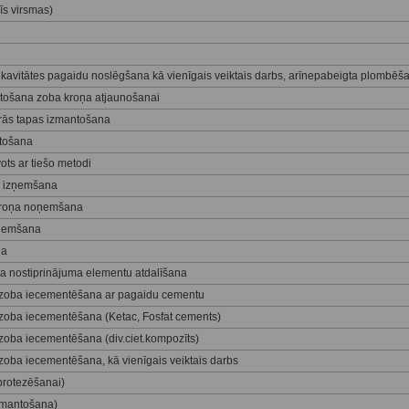
īs virsmas)
avitātes pagaidu noslēgšana kā vienīgais veiktais darbs, arīnepabeigta plombēš
tošana zoba kroņa atjaunošanai
lārās tapas izmantošana
ntošana
ots ar tiešo metodi
s izņemšana
 kroņa noņemšana
oņemšana
na
lta nostiprinājuma elementu atdalīšana
s zoba iecementēšana ar pagaidu cementu
 zoba iecementēšana (Ketac, Fosfat cements)
 zoba iecementēšana (div.ciet.kompozīts)
 zoba iecementēšana, kā vienīgais veiktais darbs
protezēšanai)
izmantošana)