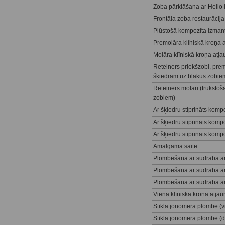
Zoba pārklāšana ar Helio 
Frontāla zoba restaurācija
Plūstošā kompozīta izma
Premolāra klīniskā kroņa
Molāra klīniskā kroņa atj
Reteiners priekšzobi, premo
šķiedrām uz blakus zobie
Reteiners molāri (trūkstoš
zobiem)
Ar šķiedru stiprināts kompo
Ar šķiedru stiprināts kompo
Ar šķiedru stiprināts kompo
Amalgāma saite
Plombēšana ar sudraba am
Plombēšana ar sudraba am
Plombēšana ar sudraba am
Viena klīniska kroņa atj
Stikla jonomera plombe (v
Stikla jonomera plombe (d