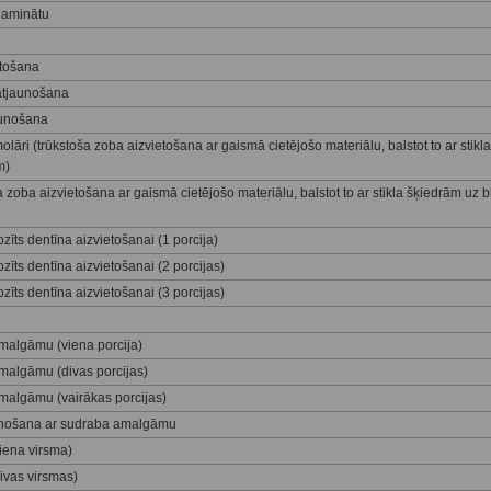
laminātu
ntošana
 atjaunošana
aunošana
lāri (trūkstoša zoba aizvietošana ar gaismā cietējošo materiālu, balstot to ar stikla
m)
a zoba aizvietošana ar gaismā cietējošo materiālu, balstot to ar stikla šķiedrām uz 
zīts dentīna aizvietošanai (1 porcija)
zīts dentīna aizvietošanai (2 porcijas)
zīts dentīna aizvietošanai (3 porcijas)
algāmu (viena porcija)
algāmu (divas porcijas)
algāmu (vairākas porcijas)
aunošana ar sudraba amalgāmu
iena virsma)
ivas virsmas)