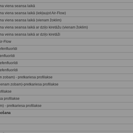
na viena seansa laikā
a viena seansa laikā (iekļaujot Air-Flow)
na viena seansa laikā (vienam žoklim)
a viena seansa laikā ar dziļo kiretāžu (vienam žoklim)
 veina seansa laikā ar dziļo kiretāži
ir-Flow
fenfluorīdi
enfluorīdi
efenfluorīdi
efenfluorīdi
m zobam) - pretkariesa profilakse
vienam zobam)-pretkariesa profilakse
ofilakse
sa profilakse
) - pretkariesa profilakse
nošana