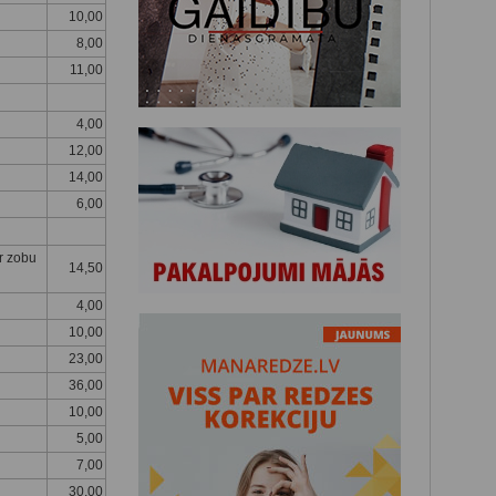
10,00
8,00
11,00
4,00
12,00
14,00
6,00
r zobu
14,50
4,00
10,00
23,00
36,00
10,00
5,00
7,00
30,00