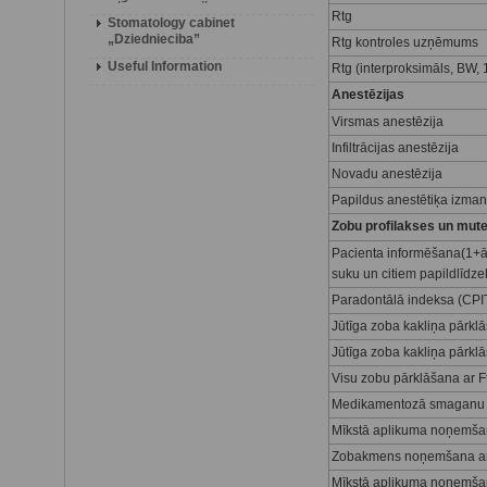
Rtg
Stomatology cabinet
„Dziednieciba”
Rtg kontroles uzņēmums
Useful Information
Rtg (interproksimāls, BW
Anestēzijas
Virsmas anestēzija
Infiltrācijas anestēzija
Novadu anestēzija
Papildus anestētiķa izman
Zobu profilakses un mut
Pacienta informēšana(1+ār
suku un citiem papildlīdze
Paradontālā indeksa (CPI
Jūtīga zoba kakliņa pārkl
Jūtīga zoba kakliņa pārkl
Visu zobu pārklāšana ar Ft
Medikamentozā smaganu 
Mīkstā aplikuma noņemš
Zobakmens noņemšana ar
Mīkstā aplikuma noņemš