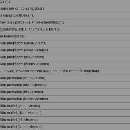
ntošana
šana pie kontroles apskates
es malas pieslīpēšana
avitātes pārbaude ar kariesa-indikatoru
saturoša, stikla jonomēra vai fosfata)
ar heliomateriālu
ālu priekšzobi (viena virsma)
ālu priekšzobi (divas virsmas)
lu priekšzobi (trīs virsmas)
ālu priekšzobi (četras virsmas)
 apvidū, ieskaitot incizālo malu, ar gaismā cietējošu materiālu
ālu premolāri (viena virsma)
ālu premolāri (divas virsmas)
lu premolāri (trīs virsmas)
ālu premolāri (četras virsmas)
ālu molāri (viena virsma)
ālu molāri (divas virsmas)
lu molāri (trīs virsmas)
ālu molāri (četras virsmas)