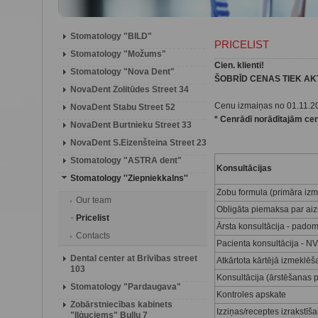
Stomatology "BILD"
PRICELIST
Stomatology "Možums"
Cien. klienti!
Stomatology "Nova Dent"
ŠOBRĪD CENAS TIEK AK
NovaDent Zolitūdes Street 34
Cenu izmaiņas no 01.11.2
NovaDent Stabu Street 52
* Cenrādī norādītajām cen
NovaDent Burtnieku Street 33
NovaDent S.Eizenšteina Street 23
Stomatology "ASTRA dent"
Konsultācijas
Stomatology ''Ziepniekkalns''
Zobu formula (primāra iz
Our team
Obligāta piemaksa par aiz
Pricelist
Ārsta konsultācija - pado
Contacts
Pacienta konsultācija - N
Dental center at Brīvības street
Atkārtota kārtējā izmeklē
103
Konsultācija (ārstēšanas 
Stomatology "Pardaugava"
Kontroles apskate
Zobārstniecības kabinets
Izziņas/receptes izrakstīš
"Iļģuciems" Buļļu 7