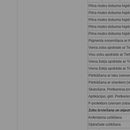
Pilna mutes dobuma higiē
Pilna mutes dobuma higiēn
Pilna mutes dobuma higiē
Pilna mutes dobuma higiēn
Pilna mutes dobuma higiēna
Pigmenta noņemšana ar A
Viena zoba apstrade ar Tie
Visu zobu apstrāde ar Tief
Viena žokļa apstrāde ar Ti
Viena žokļa apstrāde ar Ti
Pārklāšana ar laku (viena
Pārklāšana ar silantiem (
Skalošana. Pretkariesa pr
Aplikācijas, gēli. Pretkarie
F-protektors (vienam zobam
Zobu ārstešana un atjau
Koferdama uzlikšana
OptraGate uzlikšana