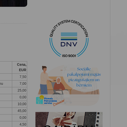
Cena,
EUR
7,50
nu
7,00
25,00
0,00
10,00
45,00
0,00
4,50