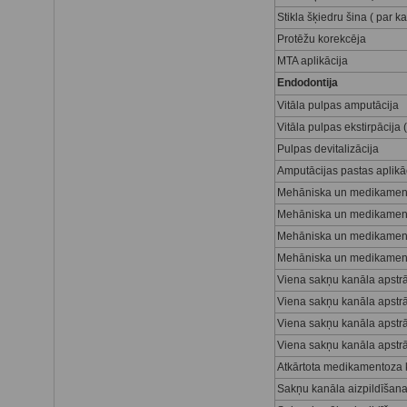
Stikla šķiedru šina ( par 
Protēžu korekcēja
MTA aplikācija
Endodontija
Vitāla pulpas amputācija
Vitāla pulpas ekstirpācija
Pulpas devitalizācija
Amputācijas pastas aplikā
Mehāniska un medikamento
Mehāniska un medikamento
Mehāniska un medikamento
Mehāniska un medikamento
Viena sakņu kanāla apstrā
Viena sakņu kanāla apstrā
Viena sakņu kanāla apstrā
Viena sakņu kanāla apstrā
Atkārtota medikamentoza 
Sakņu kanāla aizpildīšana