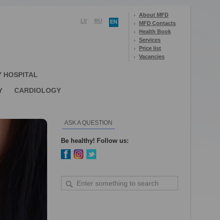
About MFD
LV
RU
EN
MFD Contacts
Health Book
Services
Price list
Vacancies
Y HOSPITAL
Y
CARDIOLOGY
ASK A QUESTION
Be healthy! Follow us: