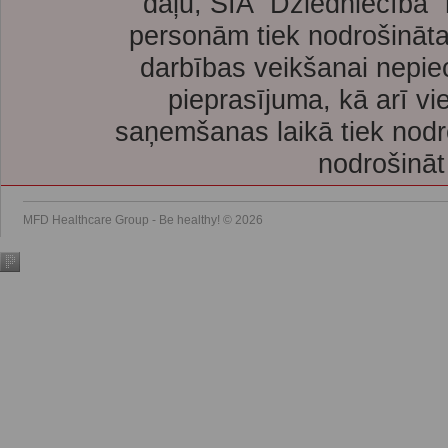
daļu, SIA “Dziedniecība”
personām tiek nodrošināta
darbības veikšanai nepie
pieprasījuma, kā arī vi
saņemšanas laikā tiek nodr
nodrošināt
MFD Healthcare Group - Be healthy! © 2026