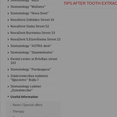
Stomatology "BILD"
TIPS AFTER TOOTH EXTRA
Stomatology "Možums"
Stomatology "Nova Dent"
NovaDent Zolitūdes Street 34
NovaDent Stabu Street 52
NovaDent Burtnieku Street 33
NovaDent S.Eizenšteina Street 23
Stomatology "ASTRA dent"
Stomatology ''Ziepniekkalns''
Dental center at Brīvības street
103
Stomatology "Pardaugava"
Zobārstniecības kabinets
"Iļģuciems" Buļļu 7
Stomatology cabinet
„Dziednieciba”
Useful Information
News / Special offers
Therapy