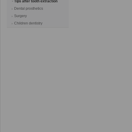
Tips after tooth extraction
Dental prosthetics
Surgery
Children dentistry