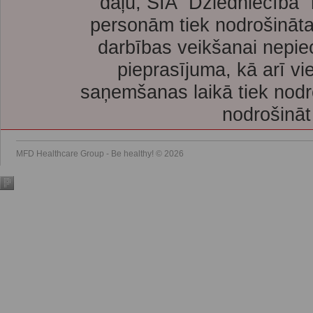
daļu, SIA “Dziedniecība”
personām tiek nodrošināta
darbības veikšanai nepie
pieprasījuma, kā arī vi
saņemšanas laikā tiek nodr
nodrošināt
MFD Healthcare Group - Be healthy! © 2026