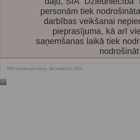
daļu, SIA “Dziedniecība”
personām tiek nodrošināta
darbības veikšanai nepie
pieprasījuma, kā arī vi
saņemšanas laikā tiek nodr
nodrošināt
MFD Healthcare Group - Be healthy! © 2026