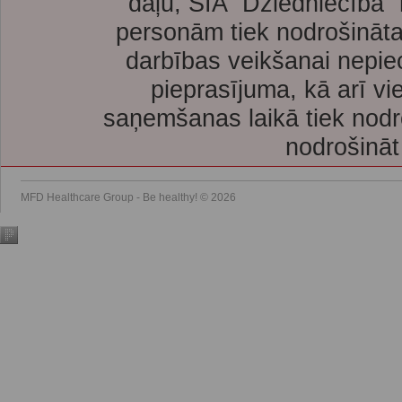
daļu, SIA “Dziedniecība”
personām tiek nodrošināta
darbības veikšanai nepie
pieprasījuma, kā arī vi
saņemšanas laikā tiek nodr
nodrošināt
MFD Healthcare Group - Be healthy! © 2026