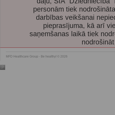
daļu, SIA “Dziedniecība”
personām tiek nodrošināta
darbības veikšanai nepie
pieprasījuma, kā arī vi
saņemšanas laikā tiek nodr
nodrošināt
MFD Healthcare Group - Be healthy! © 2026